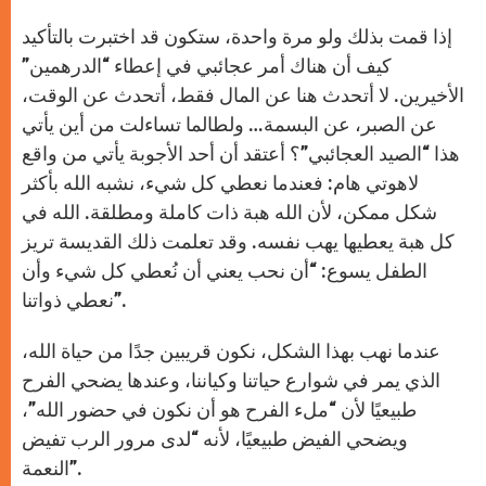
r
إذا قمت بذلك ولو مرة واحدة، ستكون قد اختبرت بالتأكيد
كيف أن هناك أمر عجائبي في إعطاء “الدرهمين”
الأخيرين. لا أتحدث هنا عن المال فقط، أتحدث عن الوقت،
عن الصبر، عن البسمة… ولطالما تساءلت من أين يأتي
هذا “الصيد العجائبي”؟ أعتقد أن أحد الأجوبة يأتي من واقع
لاهوتي هام: فعندما نعطي كل شيء، نشبه الله بأكثر
شكل ممكن، لأن الله هبة ذات كاملة ومطلقة. الله في
كل هبة يعطيها يهب نفسه. وقد تعلمت ذلك القديسة تريز
الطفل يسوع: “أن نحب يعني أن نُعطي كل شيء وأن
نعطي ذواتنا”.
عندما نهب بهذا الشكل، نكون قريبين جدًا من حياة الله،
الذي يمر في شوارع حياتنا وكياننا، وعندها يضحي الفرح
طبيعيًا لأن “ملء الفرح هو أن نكون في حضور الله”،
ويضحي الفيض طبيعيًا، لأنه “لدى مرور الرب تفيض
النعمة”.