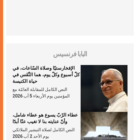
البابا فرنسيس
الإفخارستيّا وصلاة السّاعات، في
كلّ أسبوع وكلّ يوم، هما النَّفَس في
حياة الكنيسة
النص الكامل للمقابلة العامّة مع
المؤمنين يوم الأربعاء 5 آب 2026
عطاء الرّبّ يسوع هو عطاء شامل،
وأنّ عنايته بنا لا تغيب عنّا أبدًا
النص الكامل لصلاة التبشير الملائكي
يوم الأحد 2 آب 2026