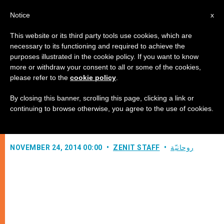
AR
Notice
x
This website or its third party tools use cookies, which are
necessary to its functioning and required to achieve the
purposes illustrated in the cookie policy. If you want to know
العطاء فوق الإمكانيات
more or withdraw your consent to all or some of the cookies,
please refer to the
cookie policy
.
By closing this banner, scrolling this page, clicking a link or
تعليق على قراءات القداس الإلهي بحسب
continuing to browse otherwise, you agree to the use of cookies.
الطقس اللاتيني
روحانيّة
ZENIT STAFF
NOVEMBER 24, 2014 00:00