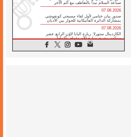
صناعة السلام تبدأ بالتعاطف مع ألم الآخر
07.08.2026
صدور بيان ختامي لأول لقاء مسيحي كونفوشي
بمشاركة الدائرة الفاتيكانية للحوار بين الأديان
07.08.2026
الكاردينال ستورلا: زيارة البابا لاوُن الرابع عشر
ستكون بشرى سارة للأوروغواي بأكملها
07.08.2026
الفاتيكان يعلن برنامج الزيارة الرسولية للبابا لاوُن
الرابع عشر إلى فرنسا
07.08.2026
في الذكرى الـ ٨١ لحادثة هيروشيما الكنيسة في
اليابان تنظم ١٠ أيام للصلاة على نية السلام
07.08.2026
الكنيسة في الأوروغواي: زيارة البابا ستعزز
الإيمان والرجاء
06.08.2026
الاجتماع الشهري للمطارنة الموارنة
06.08.2026
الكاردينال روسي: زيارة البابا لاوُن إلى الأرجنتين
هي تكريم للبابا فرنسيس
06.08.2026
زيارة البابا إلى البيرو ستكون زمن نعمة ومصالحة