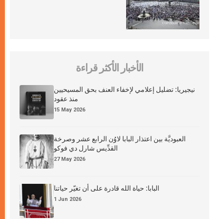
الأخبار الأكثر قراءة
نيجيريا: تضليل إعلامي لإخفاء العنف بحق المسيحيين
منذ عقود
15 May 2026
العبوديَّة بين اعتذار البابا لاوُن الرابع عشر وصرخة
القدِّيس شارل دي فوكو
27 May 2026
البابا: حياة الله قادرة على أن تغيّر حياتنا
1 Jun 2026