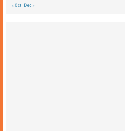
« Oct
Dec »