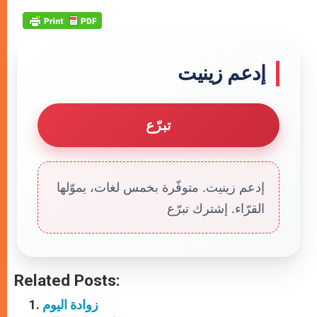
إدعم زينيت
تبرّع
إدعم زينيت. متوفّرة بخمس لغات، يموّلها
القرّاء. إشترك تبرّع
Related Posts:
زوادة اليوم