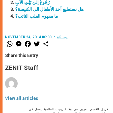
رُجُوعٌ إلىَ بَيْتِ الآبِ
هل نستطيع أخذ الأطفال الى الكنيسة؟
ما مفهوم القلب التائب؟
روحانيّة
NOVEMBER 24, 2014 00:00
W
M
F
T
S
h
e
a
w
h
a
s
c
i
a
t
s
e
t
r
Share this Entry
s
e
b
t
e
A
n
o
e
p
g
o
r
ZENIT Staff
p
e
k
r
View all articles
فريق القسم العربي في وكالة زينيت العالمية يعمل في