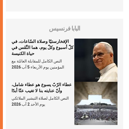
البابا فرنسيس
الإفخارستيّا وصلاة السّاعات، في
كلّ أسبوع وكلّ يوم، هما النَّفَس في
حياة الكنيسة
النص الكامل للمقابلة العامّة مع
المؤمنين يوم الأربعاء 5 آب 2026
عطاء الرّبّ يسوع هو عطاء شامل،
وأنّ عنايته بنا لا تغيب عنّا أبدًا
النص الكامل لصلاة التبشير الملائكي
يوم الأحد 2 آب 2026