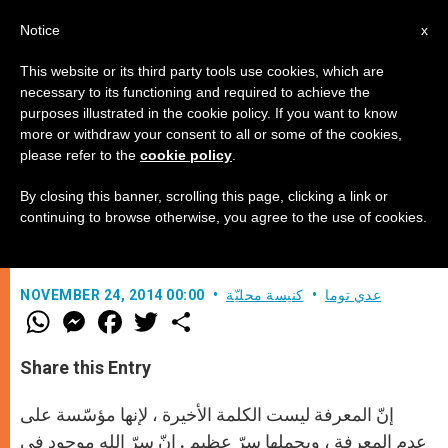
AR
Notice
x
This website or its third party tools use cookies, which are
necessary to its functioning and required to achieve the
purposes illustrated in the cookie policy. If you want to know
كيف يظهر الله في عالمنا المعاصر ؟
more or withdraw your consent to all or some of the cookies,
please refer to the
cookie policy
.
By closing this banner, scrolling this page, clicking a link or
من أين يأتي عطش الإنسان نحو السيطرة
continuing to browse otherwise, you agree to the use of cookies.
على كلّ الأمور ؟
عدي توما
كنيسة محليّة
NOVEMBER 24, 2014 00:00
W
M
F
T
S
h
e
a
w
h
a
s
c
i
a
t
s
e
t
r
Share this Entry
s
e
b
t
e
A
n
o
e
p
g
o
r
إنّ المعرفة ليست الكلمة الأخيرة ، لإنها مؤسّسة على
p
e
k
r
عدم المعرفة ، ويحملها سرّ عظيم . إنّ سرّ الله موجود في