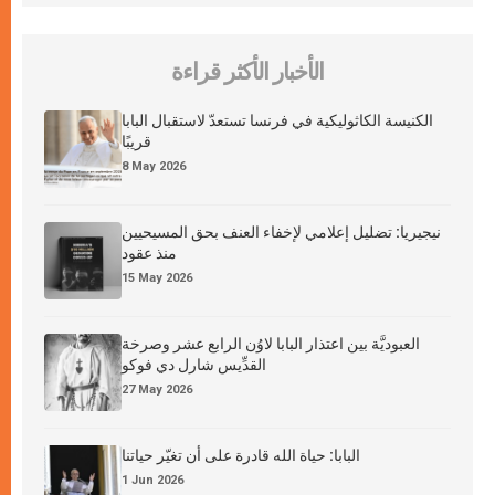
الأخبار الأكثر قراءة
الكنيسة الكاثوليكية في فرنسا تستعدّ لاستقبال البابا
قريبًا
8 May 2026
نيجيريا: تضليل إعلامي لإخفاء العنف بحق المسيحيين
منذ عقود
15 May 2026
العبوديَّة بين اعتذار البابا لاوُن الرابع عشر وصرخة
القدِّيس شارل دي فوكو
27 May 2026
البابا: حياة الله قادرة على أن تغيّر حياتنا
1 Jun 2026