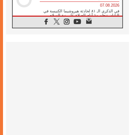
07.08.2026
في الذكرى الـ ٨١ لحادثة هيروشيما الكنيسة في
اليابان تنظم ١٠ أيام للصلاة على نية السلام
07.08.2026
الكنيسة في الأوروغواي: زيارة البابا ستعزز
الإيمان والرجاء
06.08.2026
الاجتماع الشهري للمطارنة الموارنة
06.08.2026
الكاردينال روسي: زيارة البابا لاوُن إلى الأرجنتين
هي تكريم للبابا فرنسيس
06.08.2026
زيارة البابا إلى البيرو ستكون زمن نعمة ومصالحة
ورجاء
06.08.2026
الكاردينال بارولين في المكسيك: علينا أن نكون
حاضرين إلى جانب المهمشين والمهاجرين
والأجانب
06.08.2026
البابا لاوُن الرابع عشر للشباب في أسيزي:
"أوروبا والعالم يبحثان اليوم عن قديسين جُدد
فيكم"