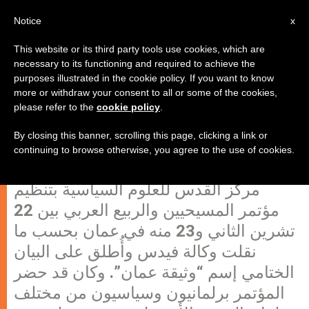
AR
Notice
x
This website or its third party tools use cookies, which are
necessary to its functioning and required to achieve the
purposes illustrated in the cookie policy. If you want to know
"وثيقة عمان"، خارطة طريق لمستقبل
more or withdraw your consent to all or some of the cookies,
please refer to the
cookie policy
.
المسيحيين في الشرق الأوسط!
By closing this banner, scrolling this page, clicking a link or
continuing to browse otherwise, you agree to the use of cookies.
قامت مؤسسة كونرد أدناور بالتعاون مع
مركز القدس للعلوم السياسية بتنظيم
مؤتمر المسيحيين والربيع العربي بين 22
تشرين الثاني و23 منه في عمان بحسب ما
نقلت وكالة فيدس وأُطلق على البيان
الختامي إسم “وثيقة عمان”. وكان قد حضر
المؤتمر برلمانيون وسياسيون من مختلف