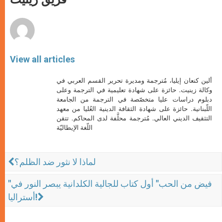
p
e
k
r
View all articles
ألين كنعان إيليا، مُترجمة ومديرة تحرير القسم العربي في
وكالة زينيت. حائزة على شهادة تعليمية في الترجمة وعلى
دبلوم دراسات عليا متخصّصة في الترجمة من الجامعة
اللّبنانية. حائزة على شهادة الثقافة الدينية العُليا من معهد
التثقيف الديني العالي. مُترجمة محلَّفة لدى المحاكم. تتقن
اللّغة الإيطاليّة
لماذا لا نثور ضد الظلم؟
"فيض من الحب" أول كتاب للجالية الكلدانية يبصر النور في
أستراليا!