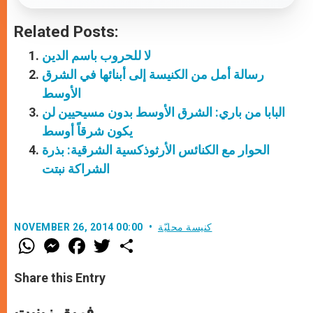
Related Posts:
لا للحروب باسم الدين
رسالة أمل من الكنيسة إلى أبنائها في الشرق
الأوسط
البابا من باري: الشرق الأوسط بدون مسيحيين لن
يكون شرقاً أوسط
الحوار مع الكنائس الأرثوذكسية الشرقية: بذرة
الشراكة نبتت
كنيسة محليّة
NOVEMBER 26, 2014 00:00
W
M
F
T
S
h
e
a
w
h
a
s
c
i
a
t
s
e
t
r
Share this Entry
s
e
b
t
e
A
n
o
e
p
g
o
r
فريق زينيت