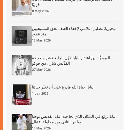
قريبًا
8 May 2026
نيجيريا: تضليل إعلامي لإخفاء العنف بحق المسيحيين
منذ عقود
15 May 2026
العبوديَّة بين اعتذار البابا لاوُن الرابع عشر وصرخة
القدِّيس شارل دي فوكو
27 May 2026
البابا: حياة الله قادرة على أن تغيّر حياتنا
1 Jun 2026
البابا يركع في المكان الذي نجا فيه البابا القديس يوحنا
بولس الثاني من محاولة اغتيال
13 May 2026