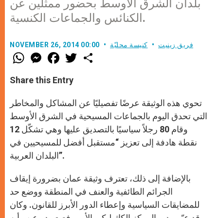
بلدان الشرق الأوسط بحضور ممثلين عن
الكنائس والجماعات الكنسية.
فريق زينيت
كنيسة محليّة
NOVEMBER 26, 2014 00:00
W
M
F
T
S
h
e
a
w
h
a
s
c
i
a
t
s
e
t
r
Share this Entry
s
e
b
t
e
A
n
o
e
p
g
o
r
تحوي هذه الوثيقة عرضًا تفصيليًا عن المشاكل والمخاطر
p
e
k
r
التي تحدق اليوم بالجماعات المسيحية في الشرق الأوسط
وقام 80 رجلاً سياسيًا بالتصديق عليها وهي تشكّل 12
نقطة هادفة إلى تعزيز “مستقبل أفضل للمسيحيين في
البلدان العربية”.
بالإضافة إلى ذلك، تعترف وثيقة عمان بضرورة إيقاف
الجرائم الطائفية والعنف في المنطقة ووضع حد
للمضايقات السياسية وإعطاء الدور الأبرز للقانون. وكان
قد عبّر مدير المركز الكاثوليكي الأب رفعت بدر عن رأيه