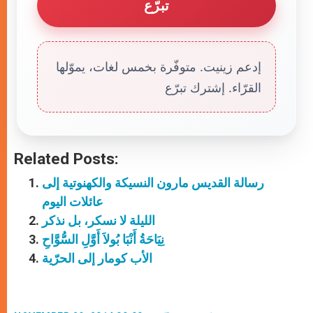
تبرّع
إدعم زينيت. متوفّرة بخمس لغات، يموّلها
القرّاء. إشترك تبرّع
Related Posts:
رسالة القديس مارون النسيكة والكهنوتية إلى
عائلات اليوم
الليلة لا نسكر، بل نذكر
نِيَاحَةُ أَنْبَا بُولاَ أَوَّلِ السُّوَّاحِ
الأب كومار إلى الحرّية