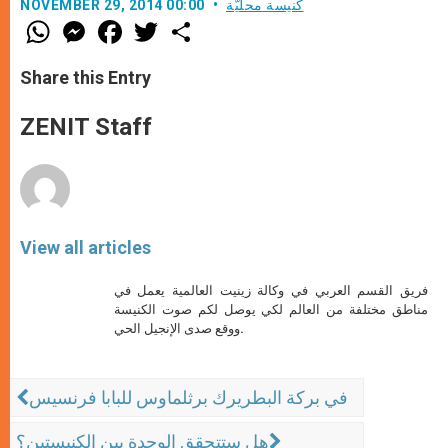
كنيسة محليّة
NOVEMBER 29, 2014 00:00
W
M
F
T
S
h
e
a
w
h
a
s
c
i
a
t
s
e
t
r
Share this Entry
s
e
b
t
e
A
n
o
e
p
g
o
r
ZENIT Staff
p
e
k
r
View all articles
فريق القسم العربي في وكالة زينيت العالمية يعمل في
مناطق مختلفة من العالم لكي يوصل لكم صوت الكنيسة
ووقع صدى الإنجيل الحي.
في بركة البطريرك برثلماوس للبابا فرنسيس
هل ستتحقق الوحدة بين الكنيستين؟