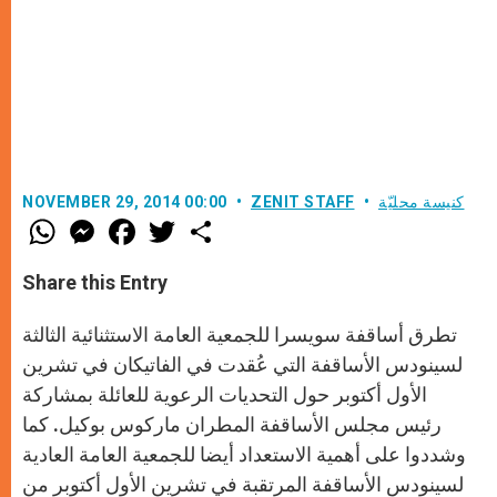
كنيسة محليّة
ZENIT STAFF
NOVEMBER 29, 2014 00:00
W
M
F
T
S
h
e
a
w
h
a
s
c
i
a
t
s
e
t
r
Share this Entry
s
e
b
t
e
A
n
o
e
p
g
o
r
تطرق أساقفة سويسرا للجمعية العامة الاستثنائية الثالثة
p
e
k
r
لسينودس الأساقفة التي عُقدت في الفاتيكان في تشرين
الأول أكتوبر حول التحديات الرعوية للعائلة بمشاركة
رئيس مجلس الأساقفة المطران ماركوس بوكيل. كما
وشددوا على أهمية الاستعداد أيضا للجمعية العامة العادية
لسينودس الأساقفة المرتقبة في تشرين الأول أكتوبر من