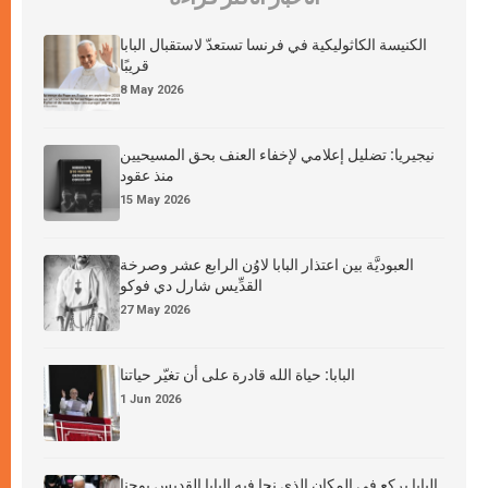
الكنيسة الكاثوليكية في فرنسا تستعدّ لاستقبال البابا
قريبًا
8 May 2026
نيجيريا: تضليل إعلامي لإخفاء العنف بحق المسيحيين
منذ عقود
15 May 2026
العبوديَّة بين اعتذار البابا لاوُن الرابع عشر وصرخة
القدِّيس شارل دي فوكو
27 May 2026
البابا: حياة الله قادرة على أن تغيّر حياتنا
1 Jun 2026
البابا يركع في المكان الذي نجا فيه البابا القديس يوحنا