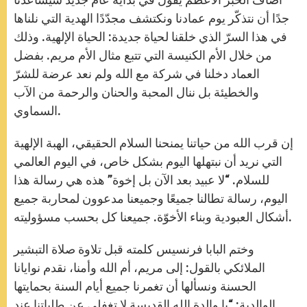
جدًا أن نتذكّر يوم عمادنا ونكتشف مجدّدًا الهدية التي نلناها
في هذا السرّ الذي خلقنا لحياة جديدة: الحياة الإلهية. وذلك
من خلال الأم الكنيسة التي تتبع مثال الأم مريم. بفضل
العماد دخلنا في شركة مع الله ولم نعد عرضة للشرّ
والخطيئة بل ننال المحبة والحنان والرحمة من الآب
السماوي.
إن قرب الله من حياتنا يمنحنا السلام الحقيقي، الهبة الإلهية
التي نريد أن نبتهلها اليوم بشكل خاص، في اليوم العالمي
للسلام. “لا عبيد بعد الآن بل إخوة” هذه هي رسالة هذا
اليوم، رسالة تطالنا جميعًا وجميعنا مدعوون لمحاربة جميع
أشكال العبودية وبناء الأخوّة. جميعنا كل بحسب مسؤوليته.
وختم البابا فرنسيس كلمته قبل تلاوة صلاة التبشير
الملائكي بالقول: إلى مريم، أم الله وأمنا، نقدم نوايانا
الحسنة ونسألها أن تغمرنا جميع أيام السنة بحمايتها
الوالدية: “يا والدة الله القديسة لا تغفلي عن طلباتنا عند