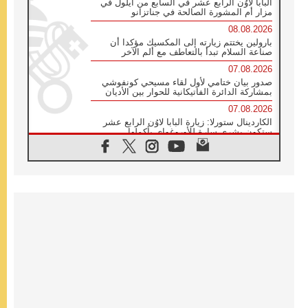
البابا لاوُن الرابع عشر في السابع من أيلول في
مزار أم المشورة الصالحة في جناتزانو
08.08.2026
بارولين يختتم زيارته إلى المكسيك مؤكدا أن
صناعة السلام تبدأ بالتعاطف مع ألم الآخر
07.08.2026
صدور بيان ختامي لأول لقاء مسيحي كونفوشي
بمشاركة الدائرة الفاتيكانية للحوار بين الأديان
07.08.2026
الكاردينال ستورلا: زيارة البابا لاوُن الرابع عشر
ستكون بشرى سارة للأوروغواي بأكملها
07.08.2026
الفاتيكان يعلن برنامج الزيارة الرسولية للبابا لاوُن
الرابع عشر إلى فرنسا
07.08.2026
في الذكرى الـ ٨١ لحادثة هيروشيما الكنيسة في
اليابان تنظم ١٠ أيام للصلاة على نية السلام
07.08.2026
الكنيسة في الأوروغواي: زيارة البابا ستعزز
الإيمان والرجاء
06.08.2026
الاجتماع الشهري للمطارنة الموارنة
06.08.2026