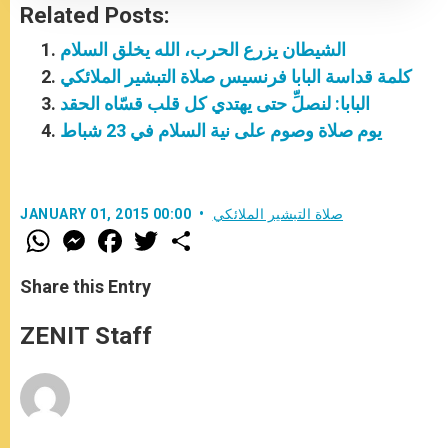
Related Posts:
الشيطان يزرع الحرب، الله يخلق السلام
كلمة قداسة البابا فرنسيس صلاة التبشير الملائكي
البابا: لنصلِّ حتى يهتدي كل قلب قسّاه الحقد
يوم صلاة وصوم على نية السلام في 23 شباط
صلاة التبشير الملائكي
JANUARY 01, 2015 00:00
W
M
F
T
S
h
e
a
w
h
a
s
c
i
a
t
s
e
t
r
Share this Entry
s
e
b
t
e
A
n
o
e
p
g
o
r
ZENIT Staff
p
e
k
r