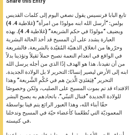
Share this Entry
s
e
b
t
e
A
n
o
e
p
g
o
r
تابع البابا فرنسيس يقول نصغي اليوم إلى كلمات القديس
p
e
k
r
بولس: “أرسل الله ابنه مولودًا من امرأة” (غلاطية 4، 4)
ويضيف “مولودًا في حكم الشريعة” (غلاطية 4، 4). بهذه
العبارة يشدد على أن المسيح قد أخذ الحالة البشرية
وحرّرها من انغلاق الذهنيّة المُقيّدة بالشريعة. فالشريعة
في الواقع في انعدام النعمة تصبح حملاً ثقيلاً وتؤذينا بدلاً
من أن تفيدنا. هذا هو الهدف إذًا الذي من أجله يرسل الله
ابنه إلى الأرض ليصير إنسانًا: التحرير لا بل الولادة الجديدة.
التحرير “فِيَفتَدِيَ الَّذينَ هم في حُكْمِ الشَّريعة” وهذا
الافتداء قد تم بموت المسيح على الصليب، ولكن وخصوصًا
للولادة الجديدة “فننال التبنّي”. باتحادهم به يصبح البشر
حقًا أبناء الله، وهذا العبور الرائع يتم فينا بواسطة
المعموديّة التي تُطعّمنا كأعضاء حيّة في المسيح وتدخلنا
في كنيسته.
أضاف الحبر الأعظم يقول في بداية عام جديد سيساعدنا