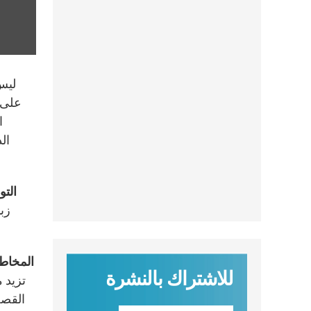
ليس 
ا
ال
التو
المخاط
للاشتراك بالنشرة
تزيد 
القصة