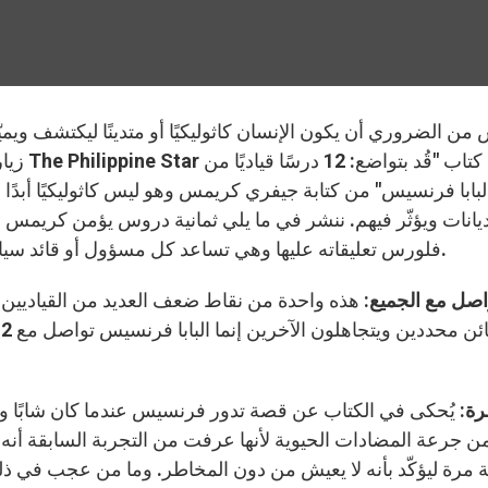
من الضروري أن يكون الإنسان كاثوليكيًا أو متدينًا ليكتشف ويميّز
زيارته 
لبابا فرنسيس" من كتابة جيفري كريمس وهو ليس كاثوليكيًا أبدًا بل 
ديانات ويؤثّر فيهم. ننشر في ما يلي ثمانية دروس يؤمن كريمس ب
فلورس تعليقاته عليها وهي تساعد كل مسؤول أو قائد سياسي أو رجل أعمال لكي يفهم المعنى الحقيقي للقيادة.
اصل مع الجميع:
هذه واحدة من نقاط ضعف العديد من القياديين 
رة:
يُحكى في الكتاب عن قصة تدور فرنسيس عندما كان شابًا وأ
من جرعة المضادات الحيوية لأنها عرفت من التجربة السابقة أنه 
 مرة ليؤكّد بأنه لا يعيش من دون المخاطر. وما من عجب في ذلك 