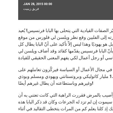
JAN 28, 2015 00:00
فريق زينيت
 الصفات القيادية التي يتحلى بها البابا فرنسيس! بُعيد
إلى الفلبين وقع نظر ويلسن لي فلورس من موقع The Philippine Star على كتاب "قُد بتواضع: 12 درسًا قياديًا من
هو يهوديًا وهذا ليس إلاّ تأكيد على أنّ البابا يطال كل
أنّ البابا فرنسيس يقدّمها كقائد وقد أضاف ويلسن لي
في مجال الأعمال أو السياسة فيركّزون تعاملهم على
زبائن محددين ويتجاهلون الآخرين إنما البابا فرنسيس تواصل مع 1.2 مليار كاثوليكي وبروتستانتي ويهودي ومسلم وبوذي
وغيرهم وباستطاعته أن يطال غيرهم أيضًا!
صيب بالمرض فقررت الراهبة التي كانت تعتني به أن
سيموت إن لم تزد له الجرعات وكان قد ذكر البابا هذه
إذ كلنا يعلم كم من المرات يتخطى التقاليد في أثناء