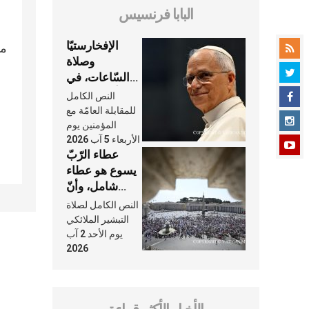
البابا فرنسيس
الإفخارستيّا
مس
وصلاة
السّاعات، في
كلّ أسبوع وكلّ
النص الكامل
يوم، هما النَّفَس
للمقابلة العامّة مع
في حياة
المؤمنين يوم
الأربعاء 5 آب 2026
الكنيسة
عطاء الرّبّ
يسوع هو عطاء
شامل، وأنّ
عنايته بنا لا
النص الكامل لصلاة
تغيب عنّا أبدًا
التبشير الملائكي
يوم الأحد 2 آب
2026