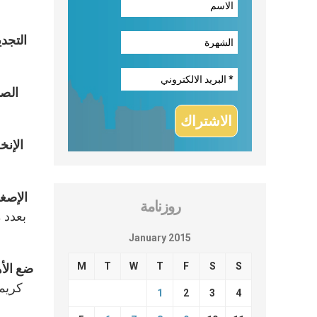
التجدي
الصب
الإنخ
الإصغا
روزنامة
بعدد 
January 2015
M
T
W
T
F
S
S
ضع الأه
1
2
3
4