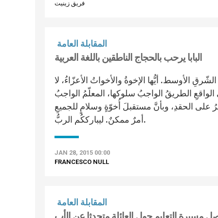
فريق زينيت
المقابلة العامة
البابا يرحب بالحجاج الناطقين باللغة العربية
لشّرقِ الأوسط. أيُّها الإخوةُ والأخواتُ الأعزّاءُ، لا
الواقعِ الطريقُ الواجبُ سلوكها، المعلّمُ الواجبُ
تصرُ على الحقدِ، وبأنَّ مستقبلَ أُخوّةٍ وسلامٍ للجميعِ
أمرٌ ممكنٌ. ليبارككُم الربُّ.
JAN 28, 2015 00:00
FRANCESCO NULL
المقابلة العامة
واصل مسيرة التعليم حول العائلة متحدثا عن الأب