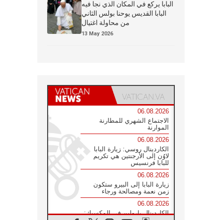
البابا يركع في المكان الذي نجا فيه
البابا القديس يوحنا بولس الثاني
من محاولة اغتيال
13 May 2026
06.08.2026
الاجتماع الشهري للمطارنة
الموارنة
06.08.2026
الكاردينال روسي: زيارة البابا
لاوُن إلى الأرجنتين هي تكريم
للبابا فرنسيس
06.08.2026
زيارة البابا إلى البيرو ستكون
زمن نعمة ومصالحة ورجاء
06.08.2026
الكاردينال بارولين في المكسيك:
علينا أن نكون حاضرين إلى جانب