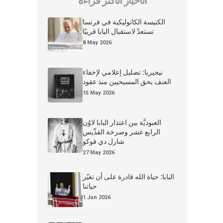
الأخبار الأكثر قراءة
الكنيسة الكاثوليكية في فرنسا
تستعدّ لاستقبال البابا قريبًا
8 May 2026
نيجيريا: تضليل إعلامي لإخفاء
العنف بحق المسيحيين منذ عقود
15 May 2026
العبوديَّة بين اعتذار البابا لاوُن
الرابع عشر وصرخة القدِّيس
شارل دي فوكو
27 May 2026
البابا: حياة الله قادرة على أن تغيّر
حياتنا
1 Jun 2026