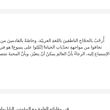
أُرحّبُ بالحجّاجِ الناطقينَ باللغةِ العربيّة، وخاصّةً بالقادمينَ من ا
تخافوا من مواجهةِ تحدّياتِ الحياة! إتّكِلوا على يسوع! هو في 
الإستماع إليه، الرجاءُ بأنَّ العالمَ يمكنُ أنْ يتغيّرَ، وبأنَّ المحبةَ تن
في مقابلته العامة مع المؤمنين البابا ي