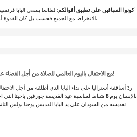
كونوا السباقين على تطبيق أقوالكم:
لطالما يسعى البابا فرنسي
الانخراط مع الجميع فحسب بل كان القدوة أمامهم مؤكدًا بأنّ البابا هو أكثر فعالية عن طريق أفعاله.
مع الاحتفال باليوم العالمي للصلاة من أجل القضاء على ظاهرة الاتجار بالإنسان نتذكّر القديسة باخيتا!
ردّ أساقفة أستراليا على نداء البابا الذي أطلقه من أجل الاحتف
بالإنسان يوم 8 شباط لمناسبة عيد القديسة جوزفين باخ