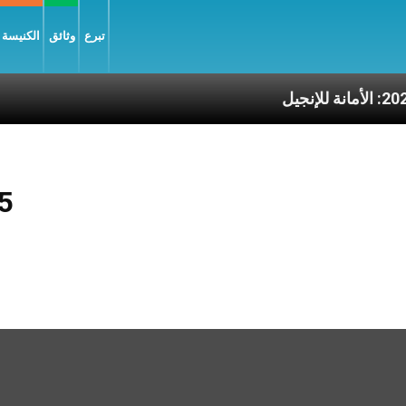
تبرع
وثائق
الكنيسة و
 للإنجيل
5