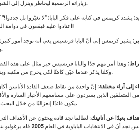
زياراته الرسمية ليخاطر وينزل إلى الشوارع بين الحشود وهذا ما على القائد الحقيقي القيام به.
د:
يشدد كريمس في كتابه على فكر البابا: "لا تغيّروا بل جددوا!"
اعتادوا عليه فيقعون في دوامة الروتين ومرات كثيرة الفشل وهذا كله خوفًا من التجديد!
ر:
يشير كريمس إلى أنّ البابا فرنسيس يعي أنه توجد أمور كثيرة
بكونه يتحلى بالحكمة ولا يخشى الإصلاح ويعرف الصبر.
راط:
وهذا أمر مهم جدًا والبابا فرنسيس خير مثال على هذه الف
وكلنا يذكر عندما عيّن كاهنًا لكي يخرج من مكتبه وينزل إلى الشارع ليتحدّث إلى الناس ويبحث عن الفقراء.
ء إلى آراء مختلفة:
إنّ واحدة من نقاط ضعف القادة الأنانيين أ
من المتملقين الذين يسردون على مسامعهم الأخبار السارة والأفكا
يكون قائدًا إنعزاليًا من خلال البحث عن الأفكار والمعلومات من أناس مختلفين في العالم.
داف بعيدًا عن أنانيتك:
لطالما نجد قادة يبحثون عن الأهداف ال
كريمس نجد أنّ في الانتخا