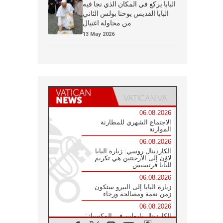
البابا يركع في المكان الذي نجا فيه
البابا القديس يوحنا بولس الثاني
من محاولة اغتيال
13 May 2026
06.08.2026
الاجتماع الشهري للمطارنة
الموارنة
06.08.2026
الكاردينال روسي: زيارة البابا
لاوُن إلى الأرجنتين هي تكريم
للبابا فرنسيس
06.08.2026
زيارة البابا إلى البيرو ستكون
زمن نعمة ومصالحة ورجاء
06.08.2026
الكاردينال بارولين في المكسيك:
علينا أن نكون حاضرين إلى جانب