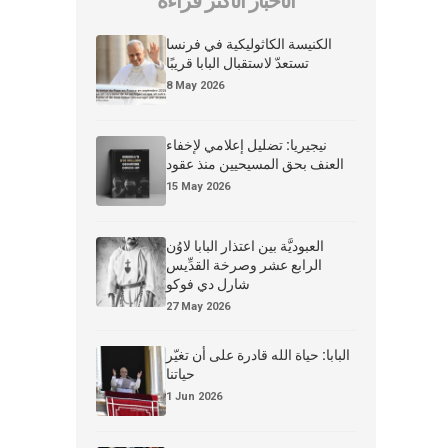
الأخبار الأكثر قراءة
الكنيسة الكاثوليكية في فرنسا
تستعدّ لاستقبال البابا قريبًا
8 May 2026
نيجيريا: تضليل إعلامي لإخفاء
العنف بحق المسيحيين منذ عقود
15 May 2026
العبوديَّة بين اعتذار البابا لاوُن
الرابع عشر وصرخة القدِّيس
شارل دي فوكو
27 May 2026
البابا: حياة الله قادرة على أن تغيّر
حياتنا
1 Jun 2026