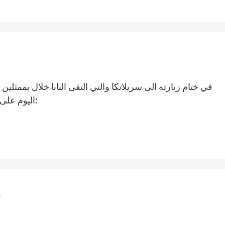
في ختام زيارته الى سريلانكا والتي التقى البابا خلال بممث
اليوم على حسابه على تويتر سائلا الله أن يحرس سريلانكا: