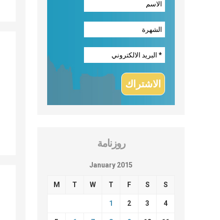
روزنامة
January 2015
M
T
W
T
F
S
S
1
2
3
4