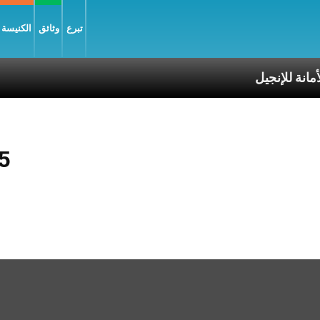
تبرع
وثائق
الكنيسة و
5