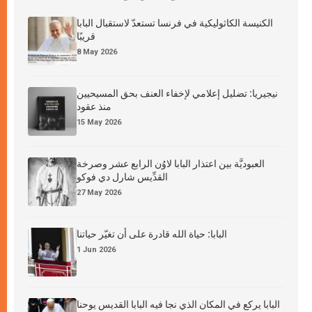
الكنيسة الكاثوليكية في فرنسا تستعدّ لاستقبال البابا
قريبًا
8 May 2026
نيجيريا: تضليل إعلامي لإخفاء العنف بحق المسيحيين
منذ عقود
15 May 2026
العبوديَّة بين اعتذار البابا لاوُن الرابع عشر وصرخة
القدِّيس شارل دي فوكو
27 May 2026
البابا: حياة الله قادرة على أن تغيّر حياتنا
1 Jun 2026
البابا يركع في المكان الذي نجا فيه البابا القديس يوحنا