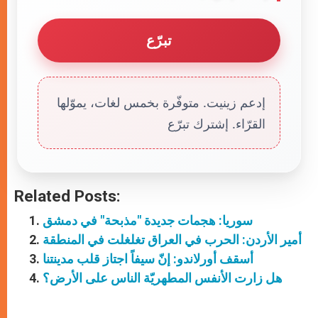
تبرّع
إدعم زينيت. متوفّرة بخمس لغات، يموّلها
القرّاء. إشترك تبرّع
Related Posts:
سوريا: هجمات جديدة "مذبحة" في دمشق
أمير الأردن: الحرب في العراق تغلغلت في المنطقة
أسقف أورلاندو: إنّ سيفاً اجتاز قلب مدينتنا
هل زارت الأنفس المطهريّة الناس على الأرض؟