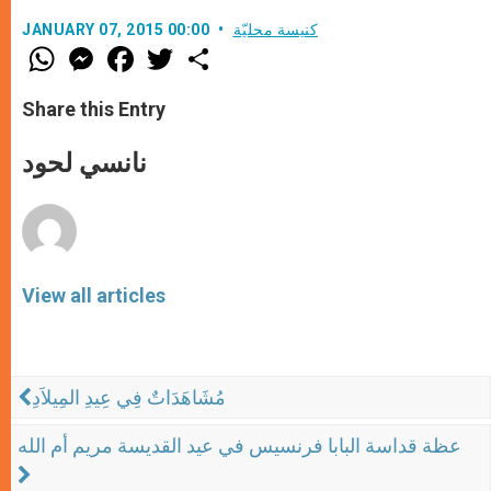
كنيسة محليّة
JANUARY 07, 2015 00:00
W
M
F
T
S
h
e
a
w
h
a
s
c
i
a
t
s
e
t
r
Share this Entry
s
e
b
t
e
A
n
o
e
p
g
o
r
نانسي لحود
p
e
k
r
View all articles
مُشَاهَدَاتٌ فِي عِيدِ المِيلاَدِ
عظة قداسة البابا فرنسيس في عيد القديسة مريم أم الله