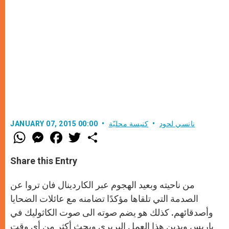
نانسي لحود
كنيسة محليّة
JANUARY 07, 2015 00:00
W
M
F
T
S
h
e
a
w
h
a
s
c
i
a
t
s
e
t
r
Share this Entry
s
e
b
t
e
A
n
o
e
p
g
o
r
من ناحيته وبعيد الهجوم عبر الكاردينال فان تروا عن
p
e
k
r
الصدمة التي تلقاها مؤكدًا تضامنه مع عائلات الضحايا
وأصدقائهم. كذلك هو يضم صوته الى صوت الكاثوليك في
باريس ويدين هذا العمل البربري ويحث أكثر من أي وقت