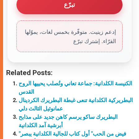
تبرّع
إدعم زينيت. متوفّرة بخمس لغات، يموّلها
القرّاء. إشترك تبرّع
Related Posts:
الكنيسة الكلدانية: جماعة تعاني وتُصلب يحييها الروح
القدس
البطريركية الكلدانية تنعى غبطة البطريرك الكردينال
عمانوئيل الثالث دلي
البطريرك ساكو يرسم كاهن جديد على مذابح
أبرشية آمد الكلدانية
"فيض من الحب" أول كتاب للجالية الكلدانية يبصر