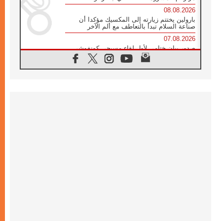
08.08.2026
بارولين يختتم زيارته إلى المكسيك مؤكدا أن
صناعة السلام تبدأ بالتعاطف مع ألم الآخر
07.08.2026
صدور بيان ختامي لأول لقاء مسيحي كونفوشي
بمشاركة الدائرة الفاتيكانية للحوار بين الأديان
07.08.2026
الكاردينال ستورلا: زيارة البابا لاوُن الرابع عشر
ستكون بشرى سارة للأوروغواي بأكملها
07.08.2026
الفاتيكان يعلن برنامج الزيارة الرسولية للبابا لاوُن
الرابع عشر إلى فرنسا
07.08.2026
في الذكرى الـ ٨١ لحادثة هيروشيما الكنيسة في
اليابان تنظم ١٠ أيام للصلاة على نية السلام
07.08.2026
الكنيسة في الأوروغواي: زيارة البابا ستعزز
الإيمان والرجاء
06.08.2026
الاجتماع الشهري للمطارنة الموارنة
06.08.2026
الكاردينال روسي: زيارة البابا لاوُن إلى الأرجنتين
هي تكريم للبابا فرنسيس