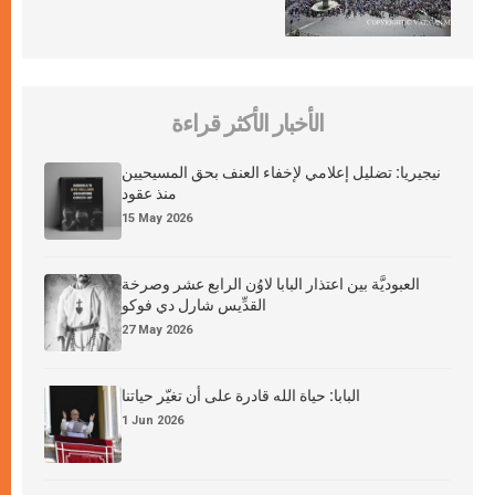
الأخبار الأكثر قراءة
نيجيريا: تضليل إعلامي لإخفاء العنف بحق المسيحيين
منذ عقود
15 May 2026
العبوديَّة بين اعتذار البابا لاوُن الرابع عشر وصرخة
القدِّيس شارل دي فوكو
27 May 2026
البابا: حياة الله قادرة على أن تغيّر حياتنا
1 Jun 2026