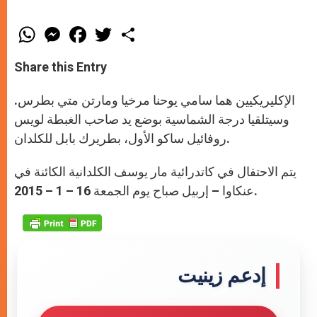
W
M
F
T
S
h
e
a
w
h
a
s
c
i
a
t
s
e
t
r
Share this Entry
s
e
b
t
e
A
n
o
e
p
g
o
r
الإكليريكيين هما سامي يوحنا مرخيا ومارتن متي بطرس.
p
e
k
r
وسيتلقيا درجة الشماسية بوضع يد صاحب الغبطة لويس
روفائيل ساكو الأول، بطريرك بابل للكلدان.
يتم الاحتفال في كاتدرائية مار يوسف الكلدانية الكائنة في
عنكاوا – إربيل صباح يوم الجمعة 16 – 1 – 2015.
إدعم زينيت