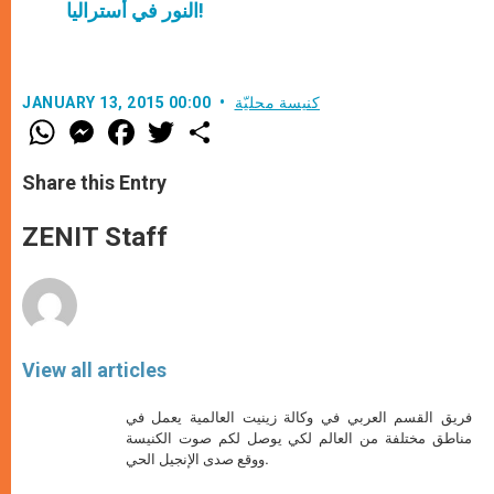
النور في أستراليا!
كنيسة محليّة
JANUARY 13, 2015 00:00
W
M
F
T
S
h
e
a
w
h
a
s
c
i
a
t
s
e
t
r
Share this Entry
s
e
b
t
e
A
n
o
e
p
g
o
r
ZENIT Staff
p
e
k
r
View all articles
فريق القسم العربي في وكالة زينيت العالمية يعمل في
مناطق مختلفة من العالم لكي يوصل لكم صوت الكنيسة
ووقع صدى الإنجيل الحي.