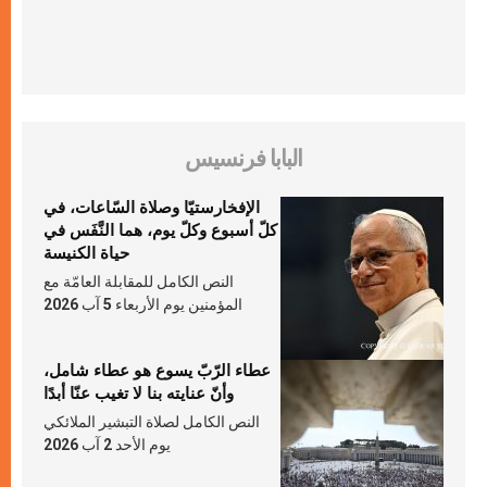
البابا فرنسيس
الإفخارستيّا وصلاة السّاعات، في
كلّ أسبوع وكلّ يوم، هما النَّفَس في
حياة الكنيسة
النص الكامل للمقابلة العامّة مع
المؤمنين يوم الأربعاء 5 آب 2026
عطاء الرّبّ يسوع هو عطاء شامل،
وأنّ عنايته بنا لا تغيب عنّا أبدًا
النص الكامل لصلاة التبشير الملائكي
يوم الأحد 2 آب 2026