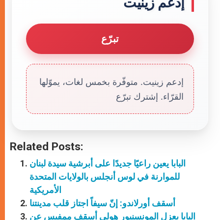
إدعم زينيت
تبرّع
إدعم زينيت. متوفّرة بخمس لغات، يموّلها
القرّاء. إشترك تبرّع
Related Posts:
البابا يعين راعيًا جديدًا على أبرشية سيدة لبنان
للموارنة في لوس أنجلس بالولايات المتحدة
الأمريكية
أسقف أورلاندو: إنّ سيفاً اجتاز قلب مدينتنا
البابا يعزل المونسنيور هولي أسقف ممفيس عن