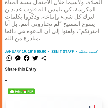
الصلاة، ولاسيما خلال الاحتفال بسنة الحياة
المكرسة، كي يلمس الله قلوب عديدين
لترك كل شيء وإتباعه، وذكّروا بكلمات
يسوع المسيح “لم تختاروني أنتم، بل أنا
اخترتكم”، ولفتوا إلى أن الدعوة هي دائما
مبادرة من الله.
كنيسة محليّة
ZENIT STAFF
JANUARY 29, 2015 00:00
W
M
F
T
S
h
e
a
w
h
a
s
c
i
a
t
s
e
t
r
Share this Entry
s
e
b
t
e
A
n
o
e
p
g
o
r
–
p
e
k
r