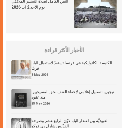
النص الكامل لصلاة التبشير الملائكي
يوم الأحد 2 آب 2026
الأخبار الأكثر قراءة
الكنيسة الكاثوليكية في فرنسا تستعدّ لاستقبال البابا
قريبًا
8 May 2026
نيجيريا: تضليل إعلامي لإخفاء العنف بحق المسيحيين
منذ عقود
15 May 2026
العبوديَّة بين اعتذار البابا لاوُن الرابع عشر وصرخة
القدِّيس شارل دي فوكو