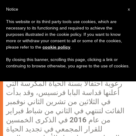
AR
Notice
x
This website or its third party tools use cookies, which are
necessary to its functioning and required to achieve the
purposes illustrated in the cookie policy. If you want to know
رسالة رعوية لأساقفة جنوب أفريقيا
more or withdraw your consent to all or some of the cookies,
please refer to the
cookie policy
.
احتفالا بسنة الحياة المكرسة
By closing this banner, scrolling this page, clicking a link or
continuing to browse otherwise, you agree to the use of cookies.
وجه مجلس أساقفة جنوب أفريقيا رسالة
رعوية احتفالا بسنة الحياة المكرسة التي
أعلنها قداسة البابا فرنسيس، وقد بدأت
في الثلاثين من تشرين الثاني نوفمبر
الفائت لتنتهي في الثاني من شباط فبراير
من عام 2016 في الذكرى الخمسين
للقرار المجمعي في تجديد الحياة