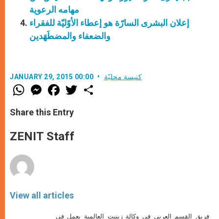
مهامه الرعوية
إعلان البشرى السارّة هو إعطاء الأوّليّة للفقراء
والضعفاء والمضطَهَدين
كنيسة محليّة
JANUARY 29, 2015 00:00
W
M
F
T
S
h
e
a
w
h
a
s
c
i
a
t
s
e
t
r
Share this Entry
s
e
b
t
e
A
n
o
e
p
g
o
r
ZENIT Staff
p
e
k
r
View all articles
فريق القسم العربي في وكالة زينيت العالمية يعمل في