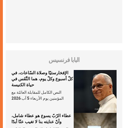
البابا فرنسيس
الإفخارستيّا وصلاة السّاعات، في
كلّ أسبوع وكلّ يوم، هما النَّفَس في
حياة الكنيسة
النص الكامل للمقابلة العامّة مع
المؤمنين يوم الأربعاء 5 آب 2026
عطاء الرّبّ يسوع هو عطاء شامل،
وأنّ عنايته بنا لا تغيب عنّا أبدًا