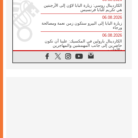
الكاردينال روسي: زيارة البابا لاوُن إلى الأرجنتين
هي تكريم للبابا فرنسيس
06.08.2026
زيارة البابا إلى البيرو ستكون زمن نعمة ومصالحة
ورجاء
06.08.2026
الكاردينال بارولين في المكسيك: علينا أن نكون
حاضرين إلى جانب المهمشين والمهاجرين
والأجانب
06.08.2026
البابا لاوُن الرابع عشر للشباب في أسيزي:
"أوروبا والعالم يبحثان اليوم عن قديسين جُدد
فيكم"
06.08.2026
البابا في أسيزي يتحدث إلى الشباب المشاركين
في لقاء الشباب الفرنسيسكاني
06.08.2026
البابا لاوُن الرابع عشر يبرق معزيا بوفاة
الكاردينال جوليو دوارتي لانغا
05.08.2026
في مقابلته العامة مع المؤمنين البابا لاوُن الرابع
عشر يواصل الحديث عن الدستور في الليتورجيا
المقدسة مسلطا الضوء على صلاة الكنيسة
05.08.2026