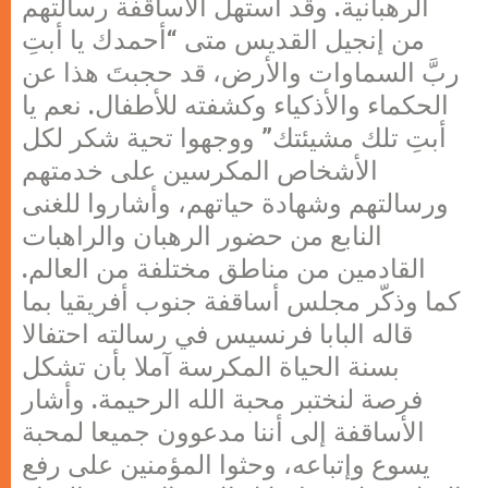
الرهبانية. وقد استهل الأساقفة رسالتهم
من إنجيل القديس متى “أحمدك يا أبتِ
ربَّ السماوات والأرض، قد حجبتَ هذا عن
الحكماء والأذكياء وكشفته للأطفال. نعم يا
أبتِ تلك مشيئتك” ووجهوا تحية شكر لكل
الأشخاص المكرسين على خدمتهم
ورسالتهم وشهادة حياتهم، وأشاروا للغنى
النابع من حضور الرهبان والراهبات
القادمين من مناطق مختلفة من العالم.
كما وذكّر مجلس أساقفة جنوب أفريقيا بما
قاله البابا فرنسيس في رسالته احتفالا
بسنة الحياة المكرسة آملا بأن تشكل
فرصة لنختبر محبة الله الرحيمة. وأشار
الأساقفة إلى أننا مدعوون جميعا لمحبة
يسوع وإتباعه، وحثوا المؤمنين على رفع