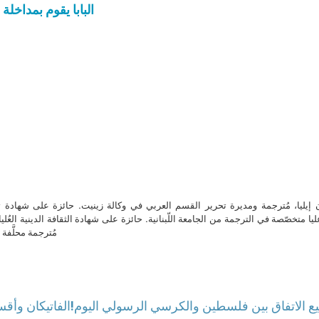
البابا يقوم بمداخل
ن إيليا، مُترجمة ومديرة تحرير القسم العربي في وكالة زينيت. حائزة على شهادة 
ا متخصّصة في الترجمة من الجامعة اللّبنانية. حائزة على شهادة الثقافة الدينية العُلي
مُترجمة محلَّفة ل
يع الاتفاق بين فلسطين والكرسي الرسولي اليوم
الفاتيكان وأقسى العقوبات بوجه كل من تستر على تحرش جنسي!