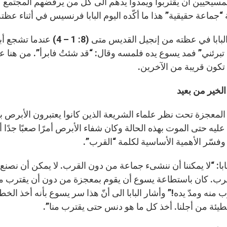
مسيحيين أن يقتربوا ويمدوا يدهم الى كل من يرفضهم المجتمع
“جماعة حقيقية” هذا ما أكّده اليوم البابا فرنسيس في أثناء عظته
انطلق البابا في عظته من إن
 تبرئني” فمد يسوع يده فلمسه وقال: “قد شئتُ فابرأ”. من هنا عل
تكون قريبة من الآخرين.
 الخير من بعيد
معجزة تحت نظر علماء الشريعة الذين كانوا يعتبرون الأبرص بأنه “
ليه حتى الموت بهذه الحالة وكان شفاء الأبرص أمرًا صعبًا جدًا أ
فسّر الأهمية الأساسية لكلمة “القرب”.
بابا: “لا يمكننا أن ننشىء جماعة من دون القرب. لا يمكن أن نصنع
رب. كان باستطاعة يسوع أن يقوم بمعجزة من دون أن يقترب م
ب منه ومدّ يده!” وأشار البابا الى أنّ هذا سر يسوع بأنه أخذ ا
يئة من أجلنا. أخذ كل ما هو دنس حتى يقترب منا”.