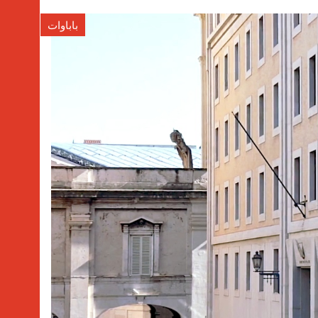
باباوات