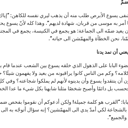
ضمّ
فى يسوع الأبرص طلب منه أن يذهب ليري نفسه للكاهن: “إياك أن
 أمر به موسى من قربان، شهادة لديهم”. وهذا كله لأنّ يسوع يحب
 يعيد ضمّه الى الجماعة: هو يجمع في الكنيسة، يجمع في المجتمع…
ّنا، نحن الخطأة والمهمّشن الى حياته”.
ني أن نمد يدنا
ضوء البابا على الذهول الذي خلقه يسوع بين الشعب عندما قام به
كلامه؟ وكم من الناس كانوا يراقبونه من بعيد ولا يفهمون شيئًا؟
ن أن ينتقدوا يسوع وأن يدينوه لأنهم لم يملكوا شجاعته؟ وفي كل 
فحسب بل دائمًا وأصبح شخصًا مثلنا شابهنا بكل شيء ما عدا الخ
بابا: “القرب هو كلمة جميلة! ولكن أدعوكم أن نقوموا بفحص ضمي
بالشجاعة لكي أمدّ يدي الى المهمّشين؟ إنه سؤال أتوجّه به الى
والجميع”.