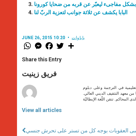
ة بشكل مفاجىء ليعبّر عن قربه من ضحايا كورونا
البابا يكشف عن ثلاثة جوانب لتعزية الربّ لنا
باباوات
JUNE 26, 2015 10:20
W
M
F
T
S
h
e
a
w
h
a
s
c
i
a
t
s
e
t
r
Share this Entry
s
e
b
t
e
A
n
o
e
p
g
o
r
فريق زينيت
p
e
k
r
تعليمية في الترجمة وعلى دبلوم
ا من معهد التثقيف الديني العالي.
دى المحاكم. تتقن اللّغة الإيطاليّة
View all articles