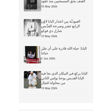
العنف بحق المسيحيين منذ عقود
15 May 2026
العبوديَّة بين اعتذار البابا لاوُن
الرابع عشر وصرخة القدِّيس
شارل دي فوكو
27 May 2026
البابا: حياة الله قادرة على أن تغيّر
حياتنا
1 Jun 2026
البابا يركع في المكان الذي نجا فيه
البابا القديس يوحنا بولس الثاني
من محاولة اغتيال
13 May 2026