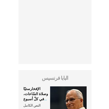
البابا فرنسيس
الإفخارستيّا
وصلاة السّاعات،
في كلّ أسبوع
وكلّ يوم، هما
النص الكامل