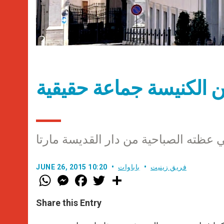
 عظته الصباحية من دار القديسة مارتا
فريق زينيت
باباوات
JUNE 26, 2015 10:20
W
M
F
T
S
h
e
a
w
h
a
s
c
i
a
t
s
e
t
r
Share this Entry
s
e
b
t
e
A
n
o
e