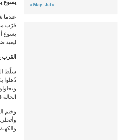
يسوع ي
« May
Jul »
عندما ش
قرّب ما
يسوع أن
ليعيد ضم
القرب يع
سلّط ال
ذُهلوا ب
ويحاولو
الحالة 
وختم ال
وأتحلى 
والكهنة 