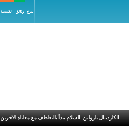
تبرع
وثائق
الكنيسة و
 الرسوليّة
الكاردينال بارولين: السلام يبدأ بالتعاطف مع