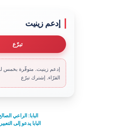
إدعم زينيت
تبرّع
إدعم زينيت. متوفّرة بخمس لغا
القرّاء. إشترك تبرّع
البابا: الراعي الصا
البابا يدعو إلى التع