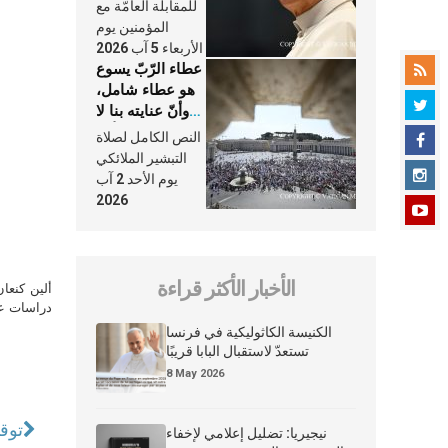
النَّفَس في حياة
للمقابلة العامّة مع
الكنيسة
المؤمنين يوم
الأربعاء 5 آب 2026
عطاء الرّبّ يسوع
هو عطاء شامل،
وأنّ عنايته بنا لا
تغيب عنّا أبدًا
النص الكامل لصلاة
التبشير الملائكي
يوم الأحد 2 آب
2026
الأخبار الأكثر قراءة
ألين كنعا
دراسات علي
الكنيسة الكاثوليكية في فرنسا
تستعدّ لاستقبال البابا قريبًا
8 May 2026
توق
نيجيريا: تضليل إعلامي لإخفاء