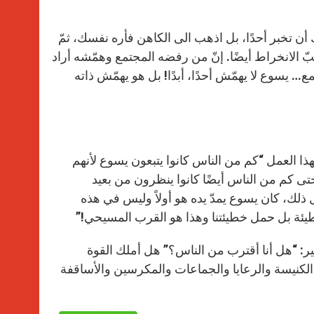
 تخبر أحدًا، بل اذهب الى الكاهن فأره نفسك، ثمّ
ّ الانخراط أيضًا. إنّ من رفضه المجتمع وهمّشه أراد
 يسوع لا يهمّش أحدًا، أبدًا! بل هو يهمّش ذاته
ذا العمل “كم من الناس كانوا يتبعون يسوع لأنهم
 حتى كم من الناس أيضًا كانوا ينظرون من بعيد
ذلك، كان يسوع يمدّ يده هو أولاً وليس في هذه
طيئة بل حمل خطيئتنا وهذا هو القرب المسيحي!”
ر: “هل أنا أقترب من الناس؟” هل أملك القوة
 الكنيسة والرعايا والجماعات والمكرسين والأساقفة