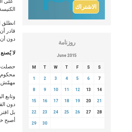
“على ال
الكنيسة 
قادر أن
دون أن 
روزنامة
لا يُصنع
June 2015
حصلت ال
M
T
W
T
F
S
S
محكوم ع
1
2
3
4
5
6
7
مهمّش و
8
9
10
11
12
13
14
وتابع ال
15
16
17
18
19
20
21
دون الق
بل اقتر
22
23
24
25
26
27
28
أصبح خط
29
30