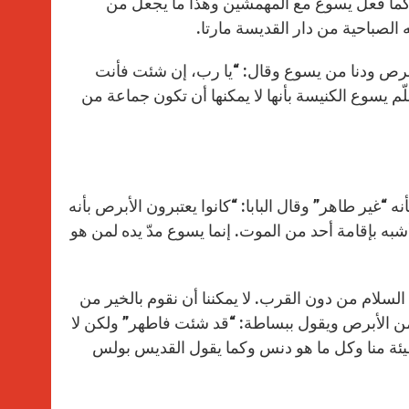
p
g
o
r
 كما فعل يسوع مع المهمشين وهذا ما يجعل من
p
e
k
 الصباحية من دار القديسة مارتا.
r
جيل القديس متى (8: 1 – 4) عندما تشجع أبرص ودنا من يسوع وقال: “يا رب، إن شئت فأنت
ّم يسوع الكنيسة بأنها لا يمكنها أن تكون جماعة من
غير طاهر” وقال البابا: “كانوا يعتبرون الأبرص بأنه
شبه بإقامة أحد من الموت. إنما يسوع مدّ يده لمن هو
 السلام من دون القرب. لا يمكننا أن نقوم بالخير من
ن الأبرص ويقول ببساطة: “قد شئت فاطهر” ولكن لا
لخطيئة منا وكل ما هو دنس وكما يقول القديس بولس