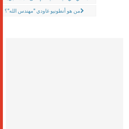
من هو أنطونيو غاودي "مهندس الله"؟