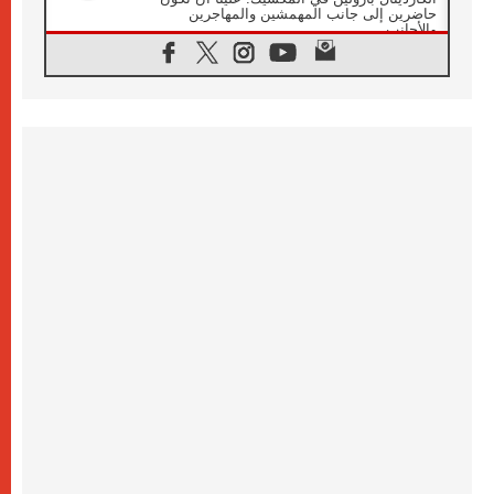
حاضرين إلى جانب المهمشين والمهاجرين
والأجانب
06.08.2026
البابا لاوُن الرابع عشر للشباب في أسيزي:
"أوروبا والعالم يبحثان اليوم عن قديسين جُدد
فيكم"
06.08.2026
البابا في أسيزي يتحدث إلى الشباب المشاركين
في لقاء الشباب الفرنسيسكاني
06.08.2026
البابا لاوُن الرابع عشر يبرق معزيا بوفاة
الكاردينال جوليو دوارتي لانغا
05.08.2026
في مقابلته العامة مع المؤمنين البابا لاوُن الرابع
عشر يواصل الحديث عن الدستور في الليتورجيا
المقدسة مسلطا الضوء على صلاة الكنيسة
05.08.2026
البابا لاوُن الرابع عشر يزور في تشرين الثاني
٢٠٢٦ أوروغواي والأرجنتين وبيرو
05.08.2026
خمسون عاما على استشهاد الأسقف الأرجنتيني
الطوباوي إنريكي أنجيليلي