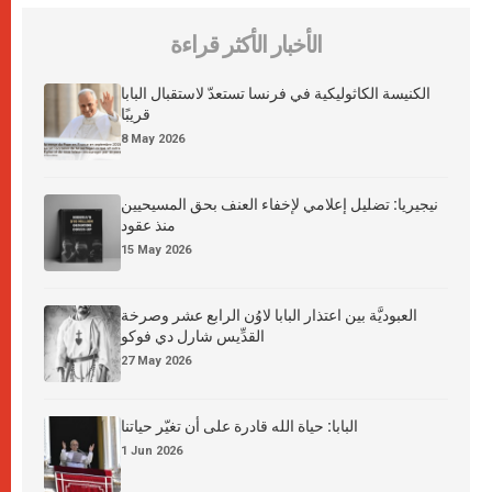
الأخبار الأكثر قراءة
الكنيسة الكاثوليكية في فرنسا تستعدّ لاستقبال البابا
قريبًا
8 May 2026
نيجيريا: تضليل إعلامي لإخفاء العنف بحق المسيحيين
منذ عقود
15 May 2026
العبوديَّة بين اعتذار البابا لاوُن الرابع عشر وصرخة
القدِّيس شارل دي فوكو
27 May 2026
البابا: حياة الله قادرة على أن تغيّر حياتنا
1 Jun 2026