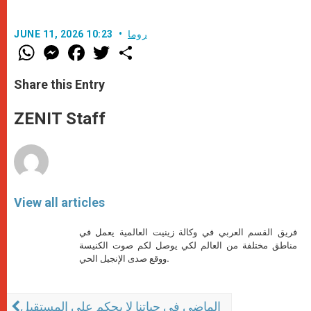
روما
JUNE 11, 2026 10:23
W
M
F
T
S
h
e
a
w
h
a
s
c
i
a
t
s
e
t
r
Share this Entry
s
e
b
t
e
A
n
o
e
p
g
o
r
ZENIT Staff
p
e
k
r
View all articles
فريق القسم العربي في وكالة زينيت العالمية يعمل في
مناطق مختلفة من العالم لكي يوصل لكم صوت الكنيسة
ووقع صدى الإنجيل الحي.
الماضي في حياتنا لا يحكم على المستقبل