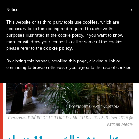
AR
Notice
x
This website or its third party tools use cookies, which are
necessary to its functioning and required to achieve the
روما
purposes illustrated in the cookie policy. If you want to know
more or withdraw your consent to all or some of the cookies,
please refer to the
cookie policy
.
By closing this banner, scrolling this page, clicking a link or
continuing to browse otherwise, you agree to the use of cookies.
Espagne - PRIÈRE DE L'HEURE DU MILEU DU JOUR - 9 Juin 2026 @
Vatican Media