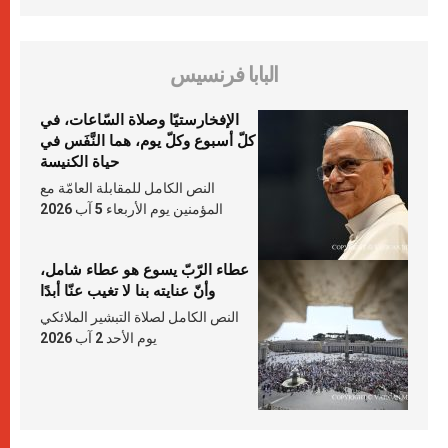
البابا فرنسيس
الإفخارستيّا وصلاة السّاعات، في
كلّ أسبوع وكلّ يوم، هما النَّفَس في
حياة الكنيسة
النص الكامل للمقابلة العامّة مع
المؤمنين يوم الأربعاء 5 آب 2026
عطاء الرّبّ يسوع هو عطاء شامل،
وأنّ عنايته بنا لا تغيب عنّا أبدًا
النص الكامل لصلاة التبشير الملائكي
يوم الأحد 2 آب 2026