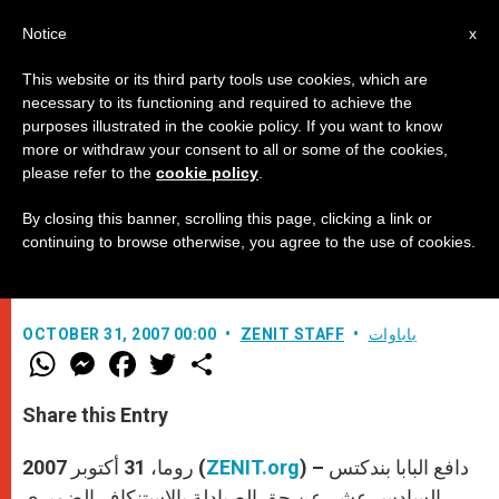
AR
Notice
x
This website or its third party tools use cookies, which are
necessary to its functioning and required to achieve the
purposes illustrated in the cookie policy. If you want to know
كلمة بندكتس السادس عشر لاتحاد
more or withdraw your consent to all or some of the cookies,
please refer to the
cookie policy
.
الصيادلة الكاثوليك
By closing this banner, scrolling this page, clicking a link or
continuing to browse otherwise, you agree to the use of cookies.
حق الصيادلة بالاستنكاف الضميري
باباوات
ZENIT STAFF
OCTOBER 31, 2007 00:00
W
M
F
T
S
h
e
a
w
h
a
s
c
i
a
t
s
e
t
r
Share this Entry
s
e
b
t
e
A
n
o
e
p
g
o
r
) – دافع البابا بندكتس
ZENIT.org
روما، 31 أكتوبر 2007 (
p
e
k
r
السادس عشر عن حق الصيادلة بالاستنكاف الضميري