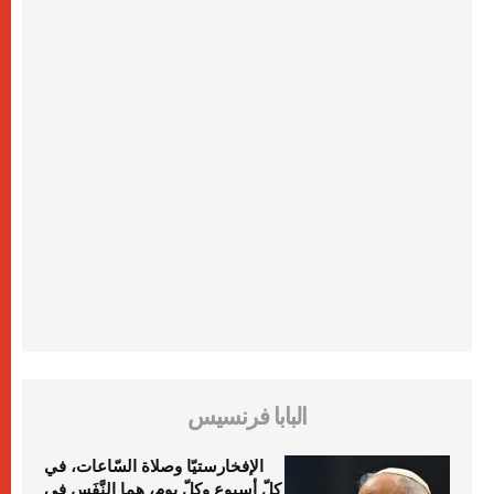
البابا فرنسيس
الإفخارستيّا وصلاة السّاعات، في
كلّ أسبوع وكلّ يوم، هما النَّفَس في