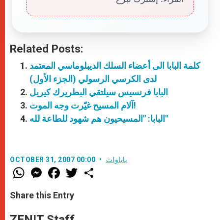
Related Posts:
كلمة البابا الى أعضاء السلك الديبلوماسي المعتمد
لدى الكرسي الرسولي (الجزء الأول)
البابا فرنسيس سيلتقي البطريرك كيريل
آلام المسيح غيّرت وجه الموت!
البابا: "المسيحيون هم شهود للطاعة لله"
باباوات
OCTOBER 31, 2007 00:00
W
M
F
T
S
h
e
a
w
h
a
s
c
i
a
t
s
e
t
r
Share this Entry
s
e
b
t
e
A
n
o
e
p
g
o
r
ZENIT Staff