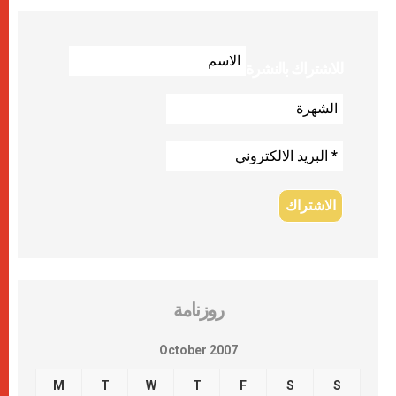
للاشتراك بالنشرة
روزنامة
October 2007
M
T
W
T
F
S
S