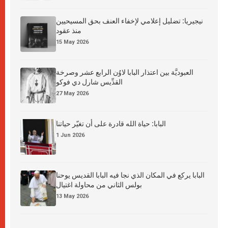
نيجيريا: تضليل إعلامي لإخفاء العنف بحق المسيحيين
منذ عقود
15 May 2026
العبوديَّة بين اعتذار البابا لاوُن الرابع عشر وصرخة
القدِّيس شارل دي فوكو
27 May 2026
البابا: حياة الله قادرة على أن تغيّر حياتنا
1 Jun 2026
البابا يركع في المكان الذي نجا فيه البابا القديس يوحنا
بولس الثاني من محاولة اغتيال
13 May 2026