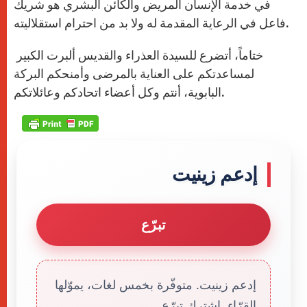
في خدمة الإنسان المريض والكائن البشري هو شريك
فاعل في الرعاية المقدمة له ولا بد من احترام استقلاليته.
ختاماً، أتضرع للسيدة العذراء والقديس ألبرت الكبير
لمساعدتكم على العناية بالمرضى وأمنحكم البركة
البابوية، أنتم وكل أعضاء اتحادكم وعائلاتكم.
إدعم زينيت
تبرّع
إدعم زينيت. متوفّرة بخمس لغات، يموّلها
القرّاء. إشترك تبرّع