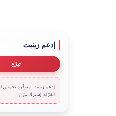
إدعم زينيت
تبرّع
إدعم زينيت. متوفّرة بخمس لغا
القرّاء. إشترك تبرّع