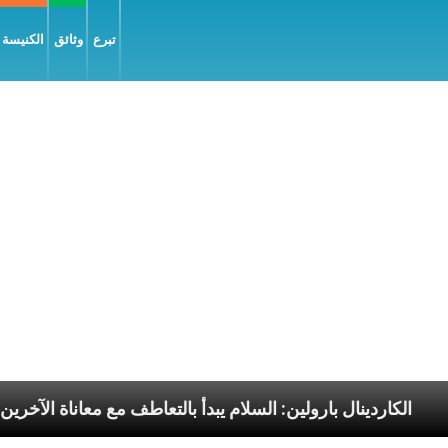
تبرع
وثائق
الكنيسة و
رسوليّة
الكاردينال بارولين: السلام يبدأ بالتعاطف مع معا