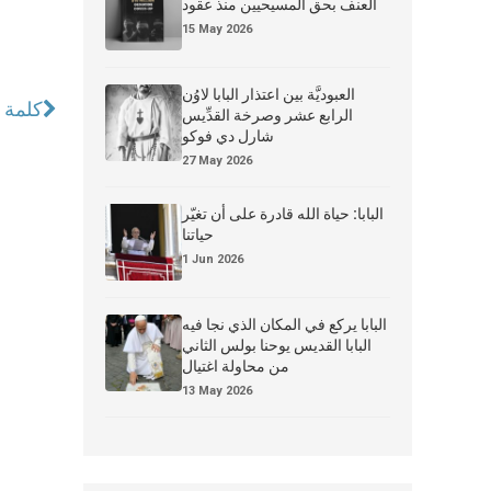
العنف بحق المسيحيين منذ عقود
15 May 2026
العبوديَّة بين اعتذار البابا لاوُن
كلمة ال
الرابع عشر وصرخة القدِّيس
شارل دي فوكو
27 May 2026
البابا: حياة الله قادرة على أن تغيّر
حياتنا
1 Jun 2026
البابا يركع في المكان الذي نجا فيه
البابا القديس يوحنا بولس الثاني
من محاولة اغتيال
13 May 2026