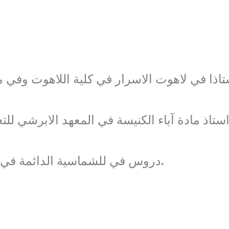
2007: دروس في للشماسية الدائمة في جامعة القديس يوسف – بيروت.