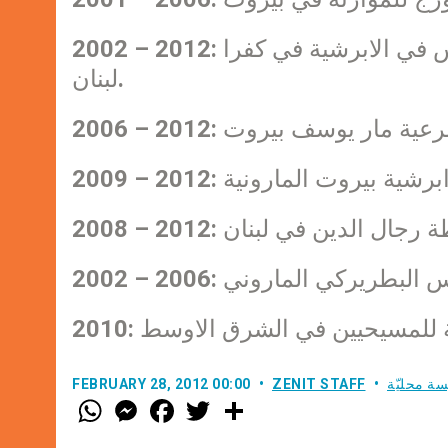
2002 – 2012: مندوبا شخصيا للمطران في مدرسة مار اغسطينوس في الابرشية في كفرا
لبنان.
سة محليّة
ZENIT STAFF
FEBRUARY 28, 2012 00:00
W
M
F
T
S
h
e
a
w
h
a
s
c
i
a