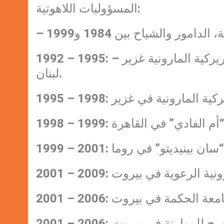
المسؤوليات اللاهوتية:
1992 – 1995: مسؤولا عن السنة الاعدادية في الاكليركية البطريركية المارونية غزير –
لبنان.