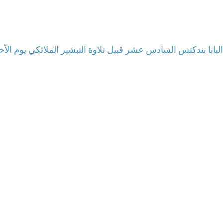
بابا بندكتس السادس عشر قبيل تلاوة التبشير الملائكي يوم الأحد 26 فبراير 12