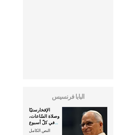
البابا فرنسيس
الإفخارستيّا
وصلاة السّاعات،
في كلّ أسبوع
وكلّ يوم، هما
النص الكامل