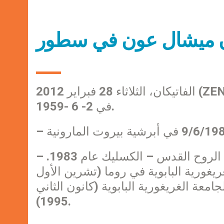
ان ميشال عون في سطور
الفاتيكان، الثلاثاء 28 فبراير 2012 (ZENIT.org). – ولد المطران ميشال عون في الدامور
في 2- 6 -1959.
– يحمل اجازة في اللاهوت من كلية اللاهوت – جامعة الروح القدس – الكسليك عام 1983.
يغورية البابوية في روما (تشرين الأول
لجامعة الغريغورية البابوية (كانون الثاني
1995).