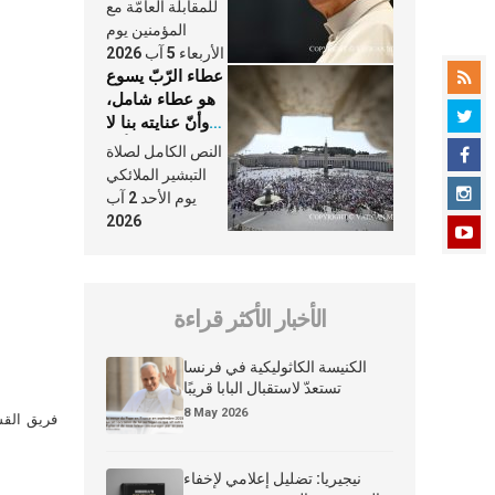
النَّفَس في حياة
للمقابلة العامّة مع
الكنيسة
المؤمنين يوم
الأربعاء 5 آب 2026
عطاء الرّبّ يسوع
هو عطاء شامل،
وأنّ عنايته بنا لا
تغيب عنّا أبدًا
النص الكامل لصلاة
التبشير الملائكي
يوم الأحد 2 آب
2026
الأخبار الأكثر قراءة
الكنيسة الكاثوليكية في فرنسا
تستعدّ لاستقبال البابا قريبًا
8 May 2026
فريق القس
نيجيريا: تضليل إعلامي لإخفاء