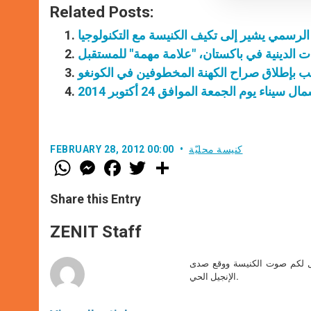
Related Posts:
الرسمي يشير إلى تكيف الكنيسة مع التكنولوجيا
يات الدينية في باكستان، "علامة مهمة" للمستقبل
ب بإطلاق صراح الكهنة المخطوفين في الكونغو
ناء يوم الجمعة الموافق 24 أكتوبر 2014
كنيسة محليّة
FEBRUARY 28, 2012 00:00
W
M
F
T
S
h
e
a
w
h
a
s
c
i
a
t
s
e
t
r
Share this Entry
s
e
b
t
e
A
n
o
e
p
g
o
r
ZENIT Staff
p
e
k
r
صل لكم صوت الكنيسة ووقع صدى
الإنجيل الحي.