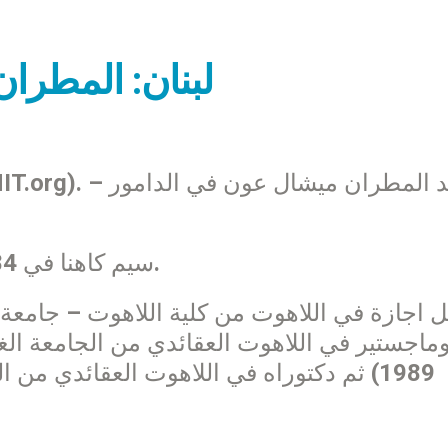
لبنان: المطر
– سيم كاهنا في 9/6/1984 في أبرشية بيروت المارونية.
ماجستير في اللاهوت العقائدي من الجامعة الغر
1989) ثم دكتوراه في اللاهوت العقائدي من ا