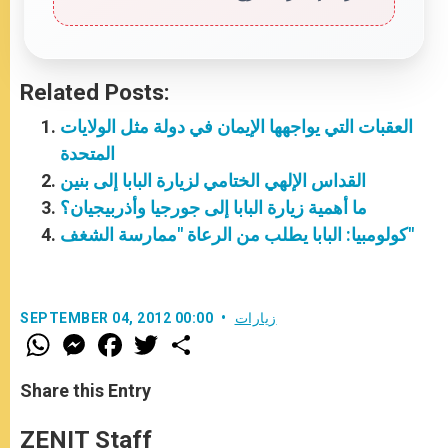
Related Posts:
العقبات التي يواجهها الإيمان في دولة مثل الولايات
المتحدة
القداس الإلهي الختامي لزيارة البابا إلى بنين
ما أهمية زيارة البابا إلى جورجيا وأذربيجيان؟
كولومبيا: البابا يطلب من الرعاة "ممارسة الشغف"
زيارات
SEPTEMBER 04, 2012 00:00
W
M
F
T
S
h
e
a
w
h
a
s
c
i
a
t
s
e
t
r
Share this Entry
s
e
b
t
e
A
n
o
e
p
g
o
r
ZENIT Staff