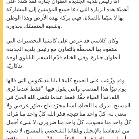
أمّا رئيس بلديّة الجديدة أنطوان جبارة فقد شدّد على
أهميّة هذه الزيارة التي دعا جميع المؤمنين إلى المشاركة
بها لا سيّما بالصلاة، فهي بركة لهذه الأرض وهذا الوطن
وشعبه المتمسّك بجذوره.
وكان كلاسي قد عرض على كاتشيا التحضيرات التي
ستقوم بها المحطّة بالتعاون مع رئيس بلدية الجديدة
أنطوان جبارة. وفي الختام قدّم للسفير الباباوي لوحة
تذكاريّة.
وقد وزّعت على الجميع كلمة البابا بنديكتوس التي قالها
يوم تبوّأ هذا المنصب والتي يقول فيها: “فقط عندما يُرى
الله، تبدأ الحياة حقًّا. فقط عندما نلتقي الله الحيّ في
المسيح، ندرك ما الحياة. لسنا مجرّد نتاج تطوّر عرضي ولا
معنى له، كلّ واحد منا نتيجة فكر الله كلّ واحد منا مُراد،
كلّ واحد منا محبوب، كلّ واحد منا ضروري. لا شيء أجمل
من اندهاشنا بالإنجيل وبلقائنا الشخصي بالمسيح، لا شيء
أجمل من التعرّف إليه والتكلّم مع الآخرين حول صداقتنا