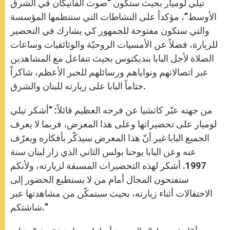
تيلي لوميار بحيث ستكون “صوت الفاتيكان في الشرق
الأوسط”، مؤكداً على النشاطات التي ستنظمها المؤسسة
والتي ستكون مفتوحة للجمهور كي يشارك في التحضير
للزيارة، فضلاً عن الأمسيات الروحيّة والوثائقيات وساعات
الصلاة لأجل البابا بنديكتوس بحيث تتفاعل مع المشاهدين
عبر اتصالاتهم ونواياهم ورسائلهم للحبر الأعظم، شاكراً
ختاماً البابا على زيارته للبنان والشرق.
من جهته عبّر كاتشيا عن فرحه العظيم قائلاً: “أشكر تيلي
لوميار على تحضيراتها وعلى هذا المعرض، فربما لا يعرف
الجميع البابا غير أنّ هذا المعرض سيذكّر بأفكاره ويعرّف
عنه وعن البابا يوحنا بولس الثاني الذي زار لبنان سنة
1997. أشكر لهذه التحضيرات المسبقة لزيارته، ولأنكم
ستفتحون المجال أمام من لا يستطيع الحضور إلى
الاحتفالات أثناء زيارته، بحيث سيتمكّن من مشاهدتها عبر
شاشتكم.”