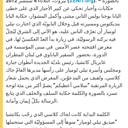
). – بالصّورة
ZENIT.org
بيروت، الثلاثاء 4 سبتمبر 2012 (
p
e
k
r
حكايات وأخبار تحكي عن كبير الأحبار الذي على خطى
البابا يوحنا بولس الثاني مشى وأكمل المشوار، حكاية البابا
بنديكتوس ومسيرته قبل وخلال البابويّة الذي اختارت تيلي
لوميار أن تعرّف الناس عليه، هو الآتي إلى الشرق ليُحِلّ
فيه بركته الرسوليّة، في زيارة بدأ العدّ العكسيّ لها، في
معرض افتتحته عصر الأمس في مبنى المؤسسة في
الدورة، بحضور السفير الباباوي في لبنان المطران
غابريال كاتشيا، رئيس بلديّة الجديدة أنطوان جبارة
ومجلس وأسرة تيلي لوميار على رأسها مديرها العامّ جاك
كلاسي، ولفيف من المدعوّين. المعرض الذي يحمل شعار
الزيارة المرتقبة “سلامي أعطيكم” يضمّ أكثر من مئة لوحة
تسرد بالصورة والكلمة حكاية السلف والخلف الذي يتابع
الرسالة بكلّ إيمان وأمانة.
الكلمة البداية كانت لجاك كلاسي الذي رحّب بكاتشيا
“صديق تيلي لوميار” منوهاً إلى المسؤوليّة التي ستحملها