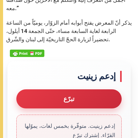
معه.”
يذكر أنّ المعرض يفتح أبوابه أمام الزوّار، يوميّاً من الساعة
الرابعة لغاية السابعة مساء، حتّى الجمعة 14 أيلول،
تحضيراً لزيارة الحجّ التاريخيّة إلى لبنان والشّرق.
إدعم زينيت
تبرّع
إدعم زينيت. متوفّرة بخمس لغات، يموّلها
القرّاء. إشترك تبرّع