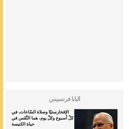
البابا فرنسيس
الإفخارستيّا وصلاة السّاعات، في
كلّ أسبوع وكلّ يوم، هما النَّفَس في
حياة الكنيسة