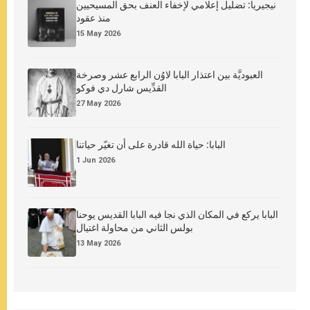
نيجيريا: تضليل إعلامي لإخفاء العنف بحق المسيحيين
منذ عقود
15 May 2026
العبوديَّة بين اعتذار البابا لاوُن الرابع عشر وصرخة
القدِّيس شارل دي فوكو
27 May 2026
البابا: حياة الله قادرة على أن تغيّر حياتنا
1 Jun 2026
البابا يركع في المكان الذي نجا فيه البابا القديس يوحنا
بولس الثاني من محاولة اغتيال
13 May 2026