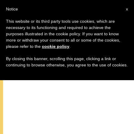
AR
Notice
x
This website or its third party tools use cookies, which are
necessary to its functioning and required to achieve the
purposes illustrated in the cookie policy. If you want to know
تيلي لوميار تفتتح معرض البابا
more or withdraw your consent to all or some of the cookies,
please refer to the
cookie policy
.
بنديكتوس "سلامي أعطيكم"
By closing this banner, scrolling this page, clicking a link or
continuing to browse otherwise, you agree to the use of cookies.
ريتا كرم- تيلي لوميار