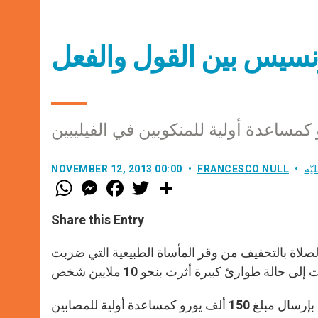
فرنسيس بين القول والفعل
يّة
FRANCESCO NULL
NOVEMBER 12, 2013 00:00
W
M
F
T
S
h
e
a
w
h
a
s
c
i
a
t
s
e
t
r
Share this Entry
s
e
b
t
e
A
n
o
e
p
g
o
r
 الصلاة بالتخفيف من وقر المأساة الطبيعية التي ضربت
p
e
k
r