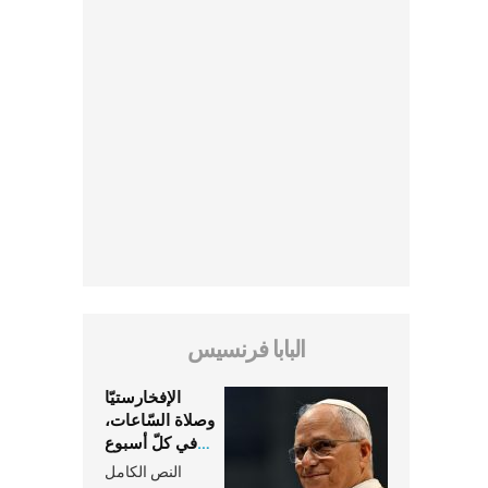
البابا فرنسيس
الإفخارستيّا
وصلاة السّاعات،
في كلّ أسبوع
وكلّ يوم، هما
النص الكامل