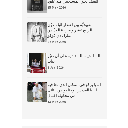
العنف بحق المسيحيين منذ عقود
15 May 2026
العبوديَّة بين اعتذار البابا لاوُن
الرابع عشر وصرخة القدِّيس
شارل دي فوكو
27 May 2026
البابا: حياة الله قادرة على أن تغيّر
حياتنا
1 Jun 2026
البابا يركع في المكان الذي نجا فيه
البابا القديس يوحنا بولس الثاني
من محاولة اغتيال
13 May 2026