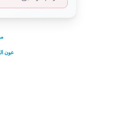
مؤ
"عون ال