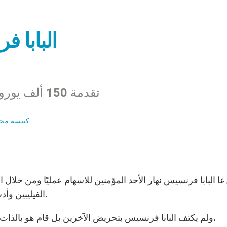
البابا 
تقدمة 150 ألف يورو كمساعدة أولية للمنكوبين في الفيليبين
كنيسة محل
عا البابا فرنسيس نهار الأحد المؤمنين للاسهام عمليًا ومن خلال
الفيليبين وأدت إلى حالة طوارئ كبيرة أثرت بنحو 10 ملايين شخص.
ولم يكتف البابا فرنسيس بتحريض الآخرين بل قام هو بالذات بإرسال مبلغ 150 ألف يورو كمساعدة أولية للمصابين.