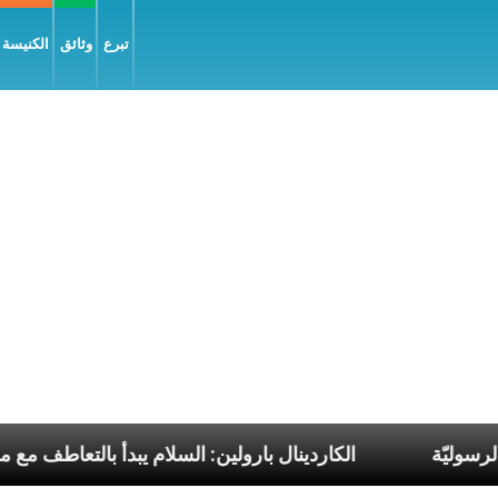
تبرع
وثائق
الكنيسة و
ات البابا الرسوليّة
الكاردينال بارولين: السلام يبدأ با