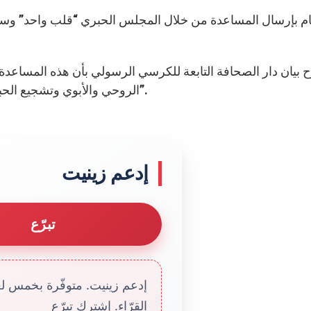
م بإرسال المساعدة من خلال المجلس الحبري “قلب واحد” وسيتم 
بيان دار الصحافة التابعة للكرسي الرسولي بأن هذه المساعد
الروحي والأبوي وتشجيع الحبر الأعظم لسكان المناطق المنكوبة بسبب الفياضانات”.
إدعم زينيت
تبرّع
إدعم زينيت. متوفّرة بخمس لغا
القرّاء. إشترك تبرّع