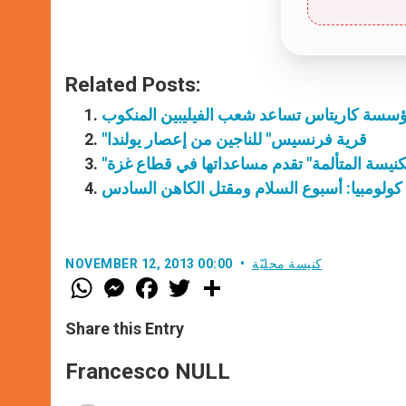
Related Posts:
سسة كاريتاس تساعد شعب الفيليبين المنكوب
"قرية فرنسيس" للناجين من إعصار يولندا
كنيسة المتألمة" تقدم مساعداتها في قطاع غزة
كولومبيا: أسبوع السلام ومقتل الكاهن السادس
كنيسة محليّة
NOVEMBER 12, 2013 00:00
W
M
F
T
S
h
e
a
w
h
a
s
c
i
a
t
s
e
t
r
Share this Entry
s
e
b
t
e
A
n
o
e
p
g
o
r
Francesco NULL
p
e
k
r