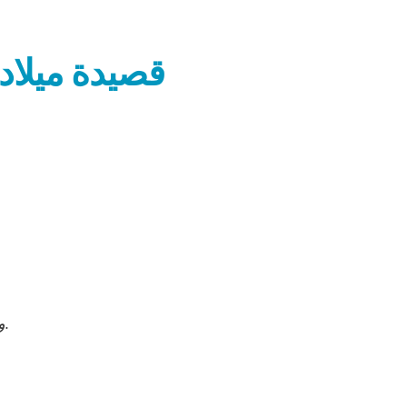
قصيدة ميلادي
ولدت عريانًا، يقول الله، لكي تعرف أن تتعرى من ذاتك.