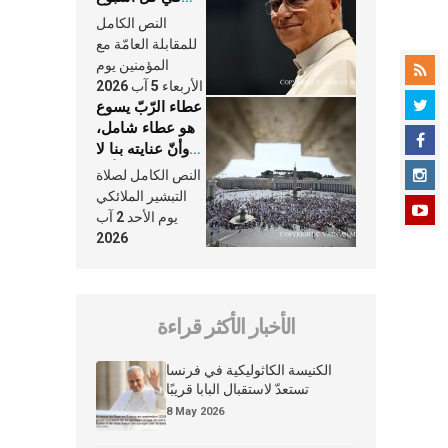
وكلّ يوم، هما
النص الكامل
النَّفَس في حياة
للمقابلة العامّة مع
الكنيسة
المؤمنين يوم
الأربعاء 5 آب 2026
عطاء الرّبّ يسوع
هو عطاء شامل،
وأنّ عنايته بنا لا
تغيب عنّا أبدًا
النص الكامل لصلاة
التبشير الملائكي
يوم الأحد 2 آب
2026
الأخبار الأكثر قراءة
الكنيسة الكاثوليكية في فرنسا
تستعدّ لاستقبال البابا قريبًا
8 May 2026