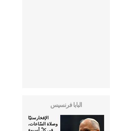
البابا فرنسيس
الإفخارستيّا
وصلاة السّاعات،
في كلّ أسبوع