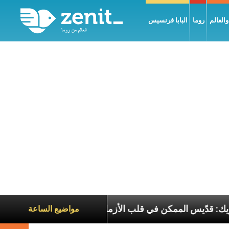
العالم
روما
البابا فرنسيس
ريرك الحويك: قدّيس الممكن في قلب الأزمات
تجلّي ا
مواضيع الساعة