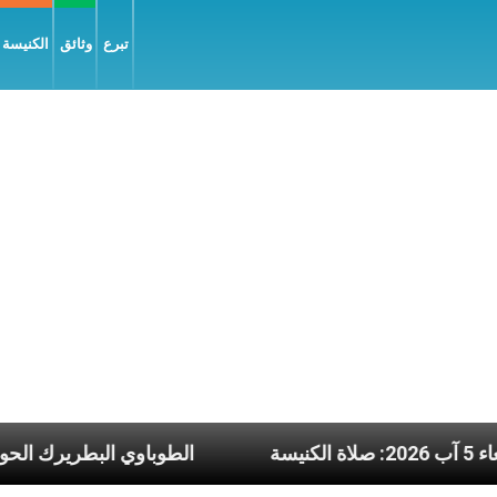
تبرع
وثائق
الكنيسة و
ء 5 آب 2026: صلاة الكنيسة
الطوباوي البط