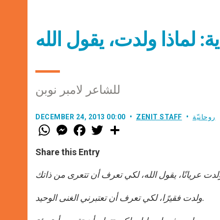
ة: لماذا ولدت، يقول الله
للشاعر لامبر نوبن
روحانيّة
ZENIT STAFF
DECEMBER 24, 2013 00:00
W
M
F
T
S
h
e
a
w
h
a
s
c
i
a
t
s
e
t
r
Share this Entry
s
e
b
t
e
A
n
o
e
p
g
o
r
p
e
k
r
ولدت فقيرًا، لكي تعرف أن تعتبرني الغنى الوحيد.