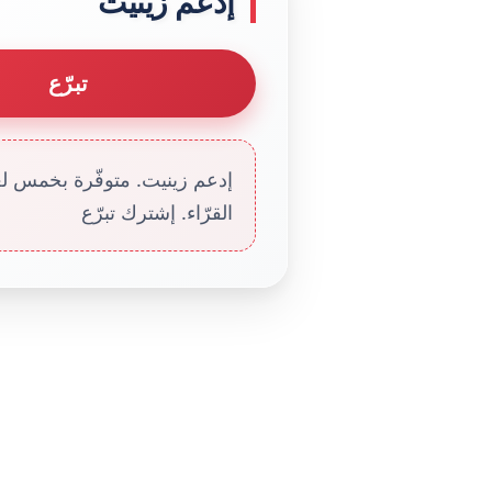
إدعم زينيت
تبرّع
إدعم زينيت. متوفّرة بخمس لغا
القرّاء. إشترك تبرّع