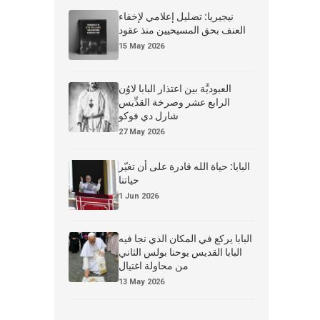
نيجيريا: تضليل إعلامي لإخفاء
العنف بحق المسيحيين منذ عقود
15 May 2026
العبوديَّة بين اعتذار البابا لاوُن
الرابع عشر وصرخة القدِّيس
شارل دي فوكو
27 May 2026
البابا: حياة الله قادرة على أن تغيّر
حياتنا
1 Jun 2026
البابا يركع في المكان الذي نجا فيه
البابا القديس يوحنا بولس الثاني
من محاولة اغتيال
13 May 2026