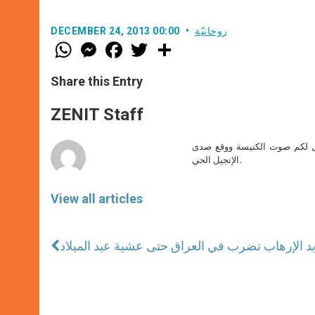
روحانيّة
DECEMBER 24, 2013 00:00
W
M
F
T
S
h
e
a
w
h
a
s
c
i
a
t
s
e
t
r
Share this Entry
s
e
b
t
e
A
n
o
e
p
g
o
r
ZENIT Staff
p
e
k
r
صل لكم صوت الكنيسة ووقع صدى
الإنجيل الحي.
View all articles
د الإرهاب تضرب في العراق حتى عشية عيد الميلاد