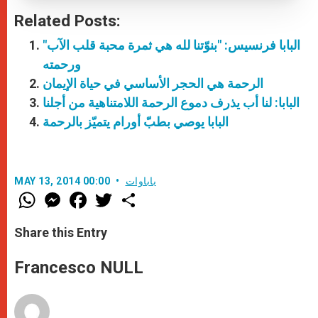
Related Posts:
"البابا فرنسيس: "بنوّتنا لله هي ثمرة محبة قلب الآب
ورحمته
الرحمة هي الحجر الأساسي في حياة الإيمان
البابا: لنا أب يذرف دموع الرحمة اللامتناهية من أجلنا
البابا يوصي بطبّ أورام يتميّز بالرحمة
باباوات
MAY 13, 2014 00:00
W
M
F
T
S
h
e
a
w
h
a
s
c
i
a
t
s
e
t
r
Share this Entry
s
e
b
t
e
A
n
o
e
p
g
o
r
Francesco NULL
p
e
k
r