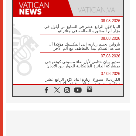
08.08.2026
البابا لاوُن الرابع عشر في السابع من أيلول في
مزار أم المشورة الصالحة في جناتزانو
08.08.2026
بارولين يختتم زيارته إلى المكسيك مؤكدا أن
صناعة السلام تبدأ بالتعاطف مع ألم الآخر
07.08.2026
صدور بيان ختامي لأول لقاء مسيحي كونفوشي
بمشاركة الدائرة الفاتيكانية للحوار بين الأديان
07.08.2026
الكاردينال ستورلا: زيارة البابا لاوُن الرابع عشر
ستكون بشرى سارة للأوروغواي بأكملها
07.08.2026
الفاتيكان يعلن برنامج الزيارة الرسولية للبابا لاوُن
الرابع عشر إلى فرنسا
07.08.2026
في الذكرى الـ ٨١ لحادثة هيروشيما الكنيسة في
اليابان تنظم ١٠ أيام للصلاة على نية السلام
07.08.2026
الكنيسة في الأوروغواي: زيارة البابا ستعزز