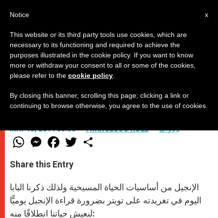
AR
Notice
x
This website or its third party tools use cookies, which are
necessary to its functioning and required to achieve the
purposes illustrated in the cookie policy. If you want to know
عيشوا الحياة انطلاقًا من الإنجيل
more or withdraw your consent to all or some of the cookies,
please refer to the
cookie policy
.
By closing this banner, scrolling this page, clicking a link or
تغريدة البابا على تويتر
continuing to browse otherwise, you agree to the use of cookies.
باباوات
FRANCESCO NULL
MAY 13, 2014 00:00
W
M
F
T
S
h
e
a
w
h
a
s
c
i
a
t
s
e
t
r
Share this Entry
s
e
b
t
e
A
n
o
e
p
g
o
r
الإنجيل من أساسيات الحياة المسيحية ولذلك ذكرنا البابا
p
e
k
r
اليوم في تغريدته على تويتر بضرورة قراءة الإنجيل يوميًّا
لنعيش حياتنا انطلاقًا منه: