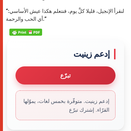
“لنقرأ الإنجيل، قليلا كلَّ يوم، فنتعلم هكذا عيش الأساسي:
أي الحب والرحمة.”
إدعم زينيت
تبرّع
إدعم زينيت. متوفّرة بخمس لغات، يموّلها
القرّاء. إشترك تبرّع