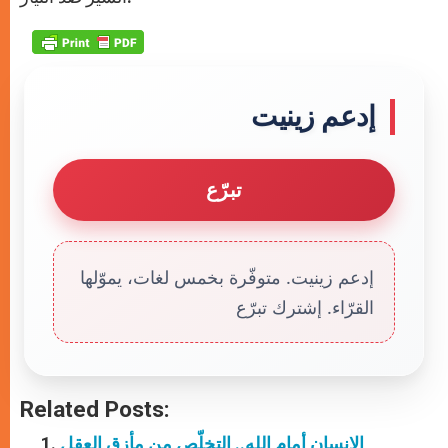
إدعم زينيت
تبرّع
إدعم زينيت. متوفّرة بخمس لغات، يموّلها
القرّاء. إشترك تبرّع
Related Posts:
الإنسان أمام الله.. التخلّص من مأزق العقل