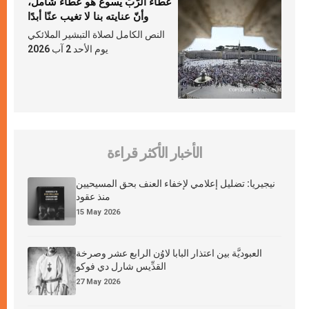
عطاء الرّبّ يسوع هو عطاء شامل،
وأنّ عنايته بنا لا تغيب عنّا أبدًا
النص الكامل لصلاة التبشير الملائكي
يوم الأحد 2 آب 2026
الأخبار الأكثر قراءة
نيجيريا: تضليل إعلامي لإخفاء العنف بحق المسيحيين
منذ عقود
15 May 2026
العبوديَّة بين اعتذار البابا لاوُن الرابع عشر وصرخة
القدِّيس شارل دي فوكو
27 May 2026