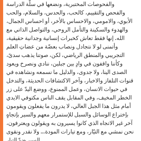
والفحوصات المختبرية، ونضعها في سلّة الدراسة
والفحص والتقييم، كالحب، والحدس، والسلام، والحب
الأبوي، والامومي، والاحساس بالأخر، أو احساس الجمال،
والهدوء والسكينة والتأمل الروحي، والتواصل الذاتي مع
الله. إنها فقط تعاش كخبرات إنسانية وجدانية حقيقية،
وأتمنى لو لا نتجادل ونصاب بعضّة من عضاتِ العلم
التجريبي والمنطق الرياضي، لكن، صوتنا يذهب سدىً،
وكأننا واقفون في وادٍ بين جبلين، ننادي ونصرخ ويعود
الصدى الينا، ولا جدوى، والدليل ما نسمعه ونشاهده في
قنوات التلفاز والاخبار، وآخر الاكتشافات الحديثة، والتدخل
في حيوات الانسان، وعمل الممنوع، ووضع اليدّ على زر
الخطر المخيف، وفي المقابل يقف الناس مكتوفي الايدي
أمام مثل هذا الجبل العالي، لا يدرون ما يفعلون ويقومون
بإختراع الوسائل والسبل للإستمرار معهم والسير بإتجاهٍ
آخر غير الاتجاه الذي كانوا يسيرون به ويقولون ويعترفون،
نحن نمشي مع التيّار، ومع تيارات المودة… ولا نقدر ونقوى
السير ضدّ التيار.