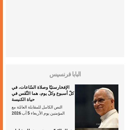
البابا فرنسيس
الإفخارستيّا وصلاة السّاعات، في
كلّ أسبوع وكلّ يوم، هما النَّفَس في
حياة الكنيسة
النص الكامل للمقابلة العامّة مع
المؤمنين يوم الأربعاء 5 آب 2026