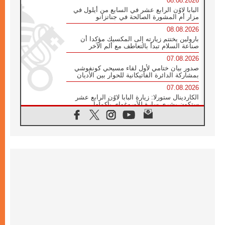
08.08.2026
البابا لاوُن الرابع عشر في السابع من أيلول في
مزار أم المشورة الصالحة في جناتزانو
08.08.2026
بارولين يختتم زيارته إلى المكسيك مؤكدا أن
صناعة السلام تبدأ بالتعاطف مع ألم الآخر
07.08.2026
صدور بيان ختامي لأول لقاء مسيحي كونفوشي
بمشاركة الدائرة الفاتيكانية للحوار بين الأديان
07.08.2026
الكاردينال ستورلا: زيارة البابا لاوُن الرابع عشر
ستكون بشرى سارة للأوروغواي بأكملها
07.08.2026
الفاتيكان يعلن برنامج الزيارة الرسولية للبابا لاوُن
الرابع عشر إلى فرنسا
07.08.2026
في الذكرى الـ ٨١ لحادثة هيروشيما الكنيسة في
اليابان تنظم ١٠ أيام للصلاة على نية السلام
07.08.2026
الكنيسة في الأوروغواي: زيارة البابا ستعزز
الإيمان والرجاء
06.08.2026
الاجتماع الشهري للمطارنة الموارنة