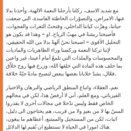
A
n
o
e
p
g
o
r
مع شديد الاسف، ركلنا بأرجلنا النعمة الالهية، وأخذنا بدلا
p
e
k
r
عنها، الامراض، والتصوّرات الخاطئة الفاسدة، التي صعقت
حياتنا، وهزّت كياننا الداخلي، وفتحتْ الثغرات والفجوات،
فأصبحنا ريشةً في مهبّ الرياح. او – وهذا قد يكون هو
التحليل الأقوى – اصبحنا نحنُ آلهةً بدلا من الله الحقيقي،
لإننا تركنا النعمة وركضنا وراء الظاهريات والماديات
والمحسوسات والملذات التي تلمعُ أمام أعيننا، غير واعين
بما خلف هذه المادة التي خلقها الله، وزرع فيها روح خلاّق
فعّال، يشدّ خلايانا بعضها ببعض لتصبح مادةً حيّةً خلاقة.
نعم، العقلاء، واتباع المنطق الرياضي والبرهان والاختبار
الفيزيائي، ومع العلم، أني لا أرفضُ هذا، لكن في مجالهم
الخاص فقط وليس تدّخلا في مجالات أخرى لا يقدروا
المسّ بها لا من بعيدٍ ولا من قريب، هم يحتاجون الى دليل،
اثبات، لكن من المستحيل والممتنع، أعطاهم ما يبغون،
هناك امورا في الحياة لا نستطيع ان نُقيم لها الدلائل