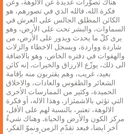
هناك تصوّرات عديدة عن الالوهة، وعن
فكرة الله. فالله الذي في تصورهم، هو
الكائن المطلق الجالس على العرش في
السماوات، والبشر تحت على الأرض، وهو
يرى كلّ ما يحدث ويدور على الأرض، من
شاردة وواردة، ويسجل الاخطاء والزلات
والهفوات في دفتره الخاص، وهو بالاضافة
الى ذلك، يوزّع الارزاق والخيرات. إنه كائن
بعيد، غريب، وهم يقتربون منه بإقامة
الشعائر والطقوس والعادات، والاخلاق
الحميدة، وكثير من الممارسات الأخرى
التي تؤتي بالاشمئزاز. وهذا الاله، أو فكرة
الالوهة، تعتبر، بالنسبة لهم على الأقل،
مركز الكون والأرض والحياة. وهناك شيءٌ
آخر ايضا، فبعد تقدّم الزمن ونموّ الفكر،