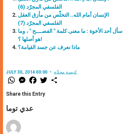
الفلسفي المجرّد (6)
الإنسان أمام الله.. التخلّص من مأزق العقل
الفلسفي المجرّد (7)
سأل أحد الأخوة : ما معنى كلمة " الفصــــح " ، وما
هو أصلها ؟!
ماذا نعرف عن جسد القيامة؟
كنيسة محليّة
JULY 30, 2014 00:00
W
M
F
T
S
h
e
a
w
h
a
s
c
i
a
t
s
e
t
r
Share this Entry
s
e
b
t
e
A
n
o
e
p
g
o
r
عدي توما
p
e
k
r