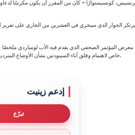
 فرنسيس، كونسيستوارًا – كان من المقرر أن يكون مكرسًا لدعا
تكز الحوار الذي سيجري في العشرين من الجاري على تقرير ا
معرض المؤتمر الصحفي الذي يقدم فيه الأب لومباردي ملخصًا ع
خاص لاهتمام وقلق آباء السينودس بشأن الأوضاع المتردية جدًا في الشرق الأوسط (والأوضاع في البلقان أيضًا).
إدعم زينيت
تبرّع