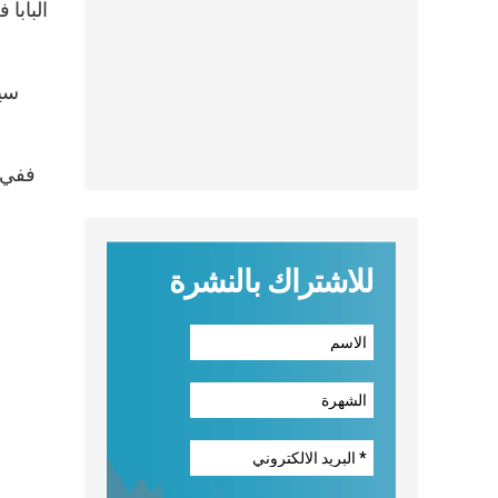
البابا
سير
ففي 
للاشتراك بالنشرة