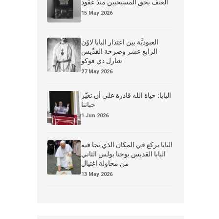
العنف بحق المسيحيين منذ عقود
15 May 2026
العبوديَّة بين اعتذار البابا لاوُن
الرابع عشر وصرخة القدِّيس
شارل دي فوكو
27 May 2026
البابا: حياة الله قادرة على أن تغيّر
حياتنا
1 Jun 2026
البابا يركع في المكان الذي نجا فيه
البابا القديس يوحنا بولس الثاني
من محاولة اغتيال
13 May 2026