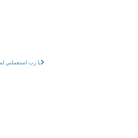
يا رب استعملني ل