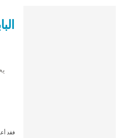
الب
يح