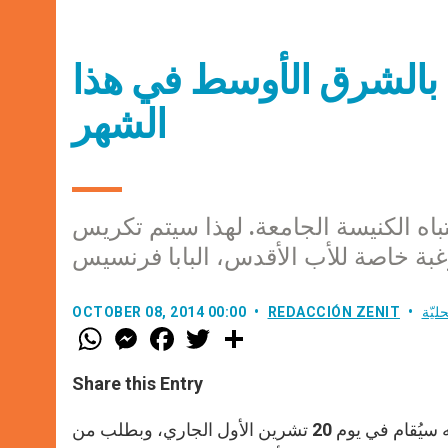
ص بالشرق الأوسط في هذا
الشهر
باه الكنيسة الجامعة. لهذا سيتم تكريس
ليّة
REDACCIÓN ZENIT
OCTOBER 08, 2014 00:00
W
M
F
T
S
h
e
a
w
h
a
s
c
i
a
t
s
e
t
r
Share this Entry
s
e
b
t
e
A
n
o
e
p
g
o
r
فقد أعلن الناطق الرسمي باسم الفاتيكان، الأب فيديريكو لومباردي، بأنه سيُقام في يوم 20 تشرين الأول الجاري، وبطلب من
p
e
k