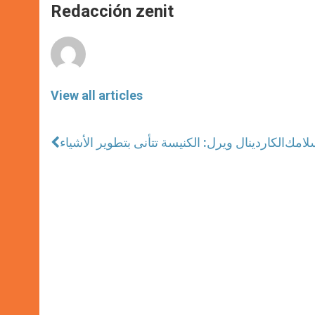
p
g
o
r
Redacción zenit
p
e
k
r
View all articles
سلامك
الكاردينال ويرل: الكنيسة تتأنى بتطوير الأشياء