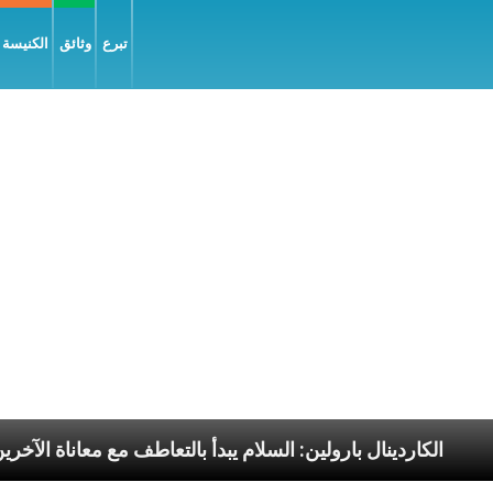
تبرع
وثائق
الكنيسة و
لرسوليّة
الكاردينال بارولين: السلام يبدأ بالتعاطف مع م