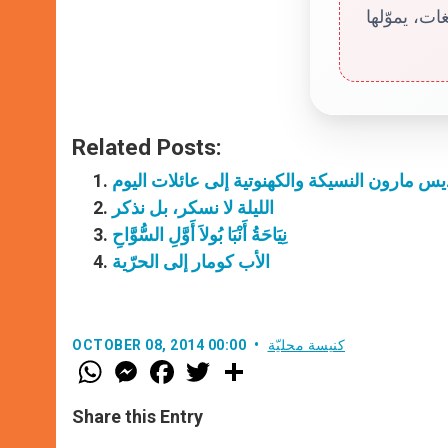
ت، يموّلها
Related Posts:
يس مارون النسيكة والكهنوتية إلى عائلات اليوم
الليلة لا نسكر، بل نذكر
نِيَاحَةُ أَنْبَا بُولاَ أَوَّلِ السُّوَّاحِ
الأب كومار إلى الحرّية
كنيسة محليّة
OCTOBER 08, 2014 00:00
W
M
F
T
S
h
e
a
w
h
a
s
c
i
a
t
s
e
t
r
Share this Entry
s
e
b
t
e
A
n
o
e