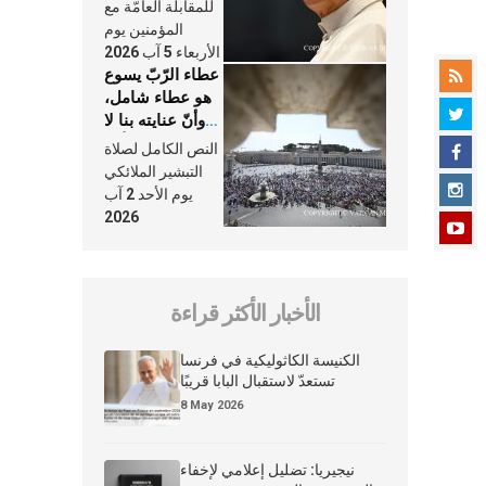
النَّفَس في حياة
للمقابلة العامّة مع
الكنيسة
المؤمنين يوم
الأربعاء 5 آب 2026
عطاء الرّبّ يسوع
هو عطاء شامل،
وأنّ عنايته بنا لا
تغيب عنّا أبدًا
النص الكامل لصلاة
التبشير الملائكي
يوم الأحد 2 آب
2026
الأخبار الأكثر قراءة
الكنيسة الكاثوليكية في فرنسا
تستعدّ لاستقبال البابا قريبًا
8 May 2026
نيجيريا: تضليل إعلامي لإخفاء