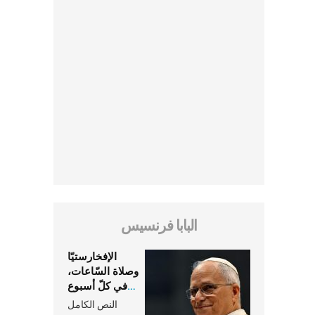
البابا فرنسيس
الإفخارستيّا
وصلاة السّاعات،
في كلّ أسبوع
وكلّ يوم، هما
النص الكامل