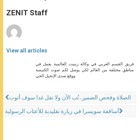
s
e
b
t
e
A
n
o
e
p
g
o
r
ZENIT Staff
p
e
k
r
View all articles
فريق القسم العربي في وكالة زينيت العالمية يعمل في
مناطق مختلفة من العالم لكي يوصل لكم صوت الكنيسة
ووقع صدى الإنجيل الحي.
الصلاة وفحص الضمير. تُب الآن ولا تقل غدا سوف أتوب
أساقفة سويسرا في زيارة تقليدية للأعتاب الرسولية