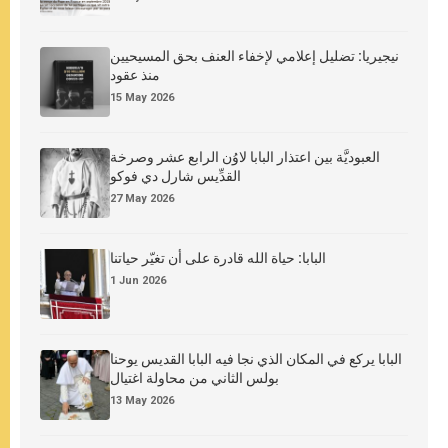
نيجيريا: تضليل إعلامي لإخفاء العنف بحق المسيحيين
منذ عقود
15 May 2026
العبوديَّة بين اعتذار البابا لاوُن الرابع عشر وصرخة
القدِّيس شارل دي فوكو
27 May 2026
البابا: حياة الله قادرة على أن تغيّر حياتنا
1 Jun 2026
البابا يركع في المكان الذي نجا فيه البابا القديس يوحنا
بولس الثاني من محاولة اغتيال
13 May 2026