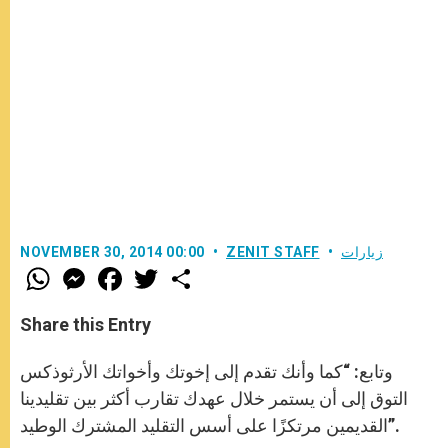
زيارات
ZENIT STAFF
NOVEMBER 30, 2014 00:00
W
M
F
T
S
h
e
a
w
h
a
s
c
i
a
t
s
e
t
r
Share this Entry
s
e
b
t
e
A
n
o
e
p
g
o
r
وتابع: “كما وأنك تقدم إلى إخوتك وأخواتك الأرثوذكس
p
e
k
r
التوق إلى أن يستمر خلال عهدك تقارب أكثر بين تقليدينا
القديمين مرتكزًا على أسس التقليد المشترك الوطيد”.