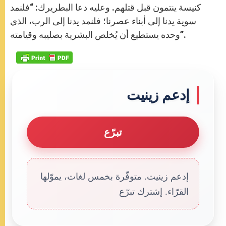
كنيسة ينتمون قبل قتلهم. وعليه دعا البطريرك: “فلنمد
سوية يدنا إلى أبناء عصرنا؛ فلنمد يدنا إلى الرب، الذي
وحده يستطيع أن يُخلص البشرية بصليبه وقيامته”.
إدعم زينيت
تبرّع
إدعم زينيت. متوفّرة بخمس لغات، يموّلها
القرّاء. إشترك تبرّع