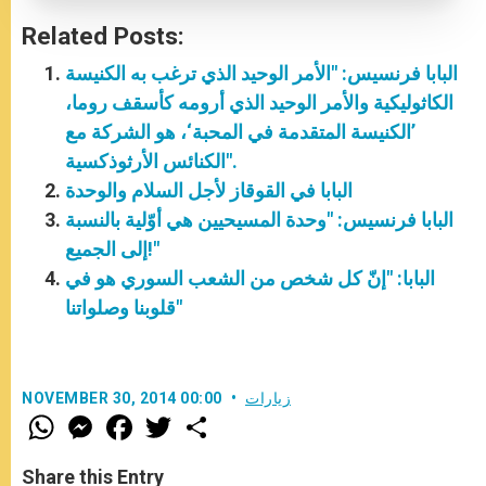
Related Posts:
البابا فرنسيس: "الأمر الوحيد الذي ترغب به الكنيسة
الكاثوليكية والأمر الوحيد الذي أرومه كأسقف روما،
’الكنيسة المتقدمة في المحبة‘، هو الشركة مع
الكنائس الأرثوذكسية".
البابا في القوقاز لأجل السلام والوحدة
البابا فرنسيس: "وحدة المسيحيين هي أوّلية بالنسبة
إلى الجميع!"
البابا: "إنّ كل شخص من الشعب السوري هو في
قلوبنا وصلواتنا"
زيارات
NOVEMBER 30, 2014 00:00
W
M
F
T
S
h
e
a
w
h
a
s
c
i
a
t
s
e
t
r
Share this Entry