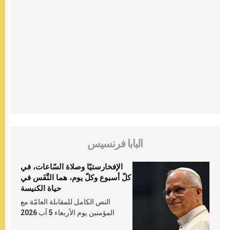
البابا فرنسيس
الإفخارستيّا وصلاة السّاعات، في
كلّ أسبوع وكلّ يوم، هما النَّفَس في
حياة الكنيسة
النص الكامل للمقابلة العامّة مع
المؤمنين يوم الأربعاء 5 آب 2026