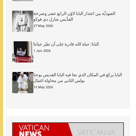
العبوديَّة بين اعتذار البابا لاوُن الرابع عشر وصرخة
القدِّيس شارل دي فوكو
27 May 2026
البابا: حياة الله قادرة على أن تغيّر حياتنا
1 Jun 2026
البابا يركع في المكان الذي نجا فيه البابا القديس يوحنا
بولس الثاني من محاولة اغتيال
13 May 2026