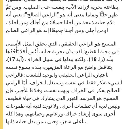
بطاعته بحرية لإرادة الآب، بنفسه على الصليب. ومن ثمَّ
ظهر جليًّا وتماما معنى أنه هو “الراعي الصالح”: يعني أنه
قدّم حياته ذبيحة من أجلنا جميعًا: من أجلكَ ومن أجلكِ،
ومن أجلي ومن أجلنا جميعًا! إنه هو الراعي الصالح!
المسيح هو الراعي الحقيقي، الذي يحقق المثل الأسمى
في محبة القطيع: لقد
يبذل
بحرية حياته، لَيْسَ أَحَدٌ يَأْخُذُهَا
مِنِّه (را. 18)، ولكنه يبذلها في سبيل الخراف (آية 17).
بتناقض واضح مع الرعاة المزيفين، يقدم يسوع نفسه
باعتباره الراعي الحقيقي والوحيد للشعب: فالراعي
السيء يفكر فقط في نفسه ويستغل الخراف. أمّا الراعي
الصالح يفكر في الخراف ويهب نفسه. وخلافا للأجير، فإن
المسيح هو المرشد الغيور الذي يشارك في حياة قطيعه،
وليس لديه أي تطلعات أخرى، ولا توجد لديه أية طموحات
أخرى سوى إرشاد خرافه ورعاتهم وحمايتهم. وهذا كله
بأعلى سعر، وحتى بثمن بذل حياته ذاتها.