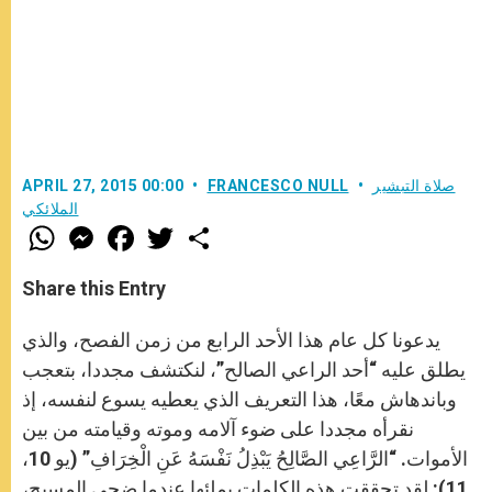
صلاة التبشير
FRANCESCO NULL
APRIL 27, 2015 00:00
الملائكي
W
M
F
T
S
h
e
a
w
h
a
s
c
i
a
t
s
e
t
r
Share this Entry
s
e
b
t
e
A
n
o
e
p
g
o
r
يدعونا كل عام هذا الأحد الرابع من زمن الفصح، والذي
p
e
k
r
يطلق عليه “أحد الراعي الصالح”، لنكتشف مجددا، بتعجب
وباندهاش معًا، هذا التعريف الذي يعطيه يسوع لنفسه، إذ
نقرأه مجددا على ضوء آلامه وموته وقيامته من بين
الأموات. “الرَّاعِي الصَّالِحُ يَبْذِلُ نَفْسَهُ عَنِ الْخِرَافِ” (يو 10،
11): لقد تحققت هذه الكلمات بملئها عندما ضحى المسيح،