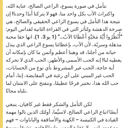
نتأمل في صورة يسوع، الراعي الصالح، عناية الله،
واكتراث الآب بكل واحد منا. فهو لا يتركنا أبدًا وحدنا! إن
نتيجة هذا التأمل في يسوع الراعي الحقيقي والصالح، هي
صرخة الدهشة ولتأثر التي في القراءة الثانية لقداس اليوم:
“أُنْظُرُوا أَيَّةَ مَحَبَّةٍ أَعْطَانَا الآبُ…” (1 يو 3، 1). انها حقا محبة
مذهلة وسريّة، لأن الآب، بإعطائنا يسوع الراعي الذي يبذل
حياته من أجلنا، قد وهبنا أعظم وأثمن ما كان بإمكانه أن
يعطيه لنا! إنه الحب الأسمى والأطهر، الحب الذي لا تحركه
أية حاجة، الحب غير المشروط بأي نوع من الحسابات،
الحب غير المبني على أي رغبة في المقايضة. إننا، أمام
حب الله هذا، نختبر فرحًا عظيمًا، وننفتح على الامتنان لما
نلناه مجانًا.
لكن التأمل والشكر فقط غير كافيان. ينبغي
أيضًا
اتباع
الراعي الصالح. لاسيِّما، أولئك الذين نالوا مهمة
القيادة في الكنيسة – الكهنة والأساقفة والباباوات – فهم
مدعوون لتبني لا عقلية
المدير
وإنما
الخادم
، تشبهًا بيسوع