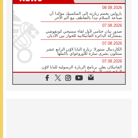
08.08.2026
بارولين يختتم زيارته إلى المكسيك مؤكدا أن
صناعة السلام تبدأ بالتعاطف مع ألم الآخر
07.08.2026
صدور بيان ختامي لأول لقاء مسيحي كونفوشي
بمشاركة الدائرة الفاتيكانية للحوار بين الأديان
07.08.2026
الكاردينال ستورلا: زيارة البابا لاوُن الرابع عشر
ستكون بشرى سارة للأوروغواي بأكملها
07.08.2026
الفاتيكان يعلن برنامج الزيارة الرسولية للبابا لاوُن
الرابع عشر إلى فرنسا
07.08.2026
في الذكرى الـ ٨١ لحادثة هيروشيما الكنيسة في
اليابان تنظم ١٠ أيام للصلاة على نية السلام
07.08.2026
الكنيسة في الأوروغواي: زيارة البابا ستعزز
الإيمان والرجاء
06.08.2026
الاجتماع الشهري للمطارنة الموارنة
06.08.2026
الكاردينال روسي: زيارة البابا لاوُن إلى الأرجنتين