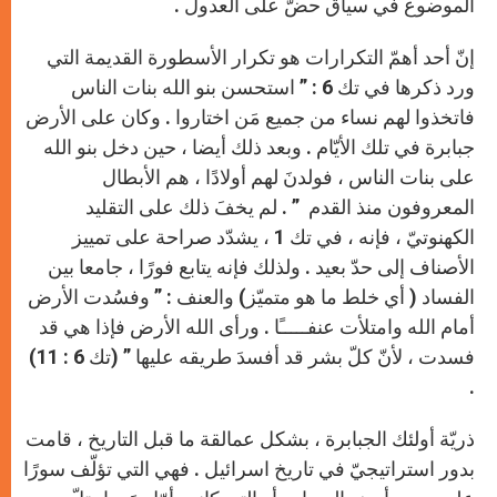
الموضوع في سياق حضّ على العدول .
إنّ أحد أهمّ التكرارات هو تكرار الأسطورة القديمة التي
ورد ذكرها في تك 6 : ” استحسن بنو الله بنات الناس
فاتخذوا لهم نساء من جميع مَن اختاروا . وكان على الأرض
جبابرة في تلك الأيّام . وبعد ذلك أيضا ، حين دخل بنو الله
على بنات الناس ، فولدنَ لهم أولادًا ، هم الأبطال
المعروفون منذ القدم ” . لم يخفَ ذلك على التقليد
الكهنوتيّ ، فإنه ، في تك 1 ، يشدّد صراحة على تمييز
الأصناف إلى حدّ بعيد . ولذلك فإنه يتابع فورًا ، جامعا بين
الفساد ( أي خلط ما هو متميّز) والعنف : ” وفسُدت الأرض
أمام الله وامتلأت عنفـــــًا . ورأى الله الأرض فإذا هي قد
فسدت ، لأنّ كلّ بشر قد أفسدَ طريقه عليها ” (تك 6 : 11)
.
ذريّة أولئك الجبابرة ، بشكل عمالقة ما قبل التاريخ ، قامت
بدور استراتيجيّ في تاريخ اسرائيل . فهي التي تؤلّف سورًا