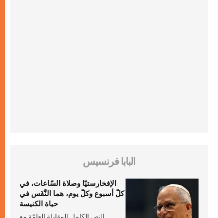
البابا فرنسيس
الإفخارستيّا وصلاة السّاعات، في
كلّ أسبوع وكلّ يوم، هما النَّفَس في
حياة الكنيسة
النص الكامل للمقابلة العامّة مع