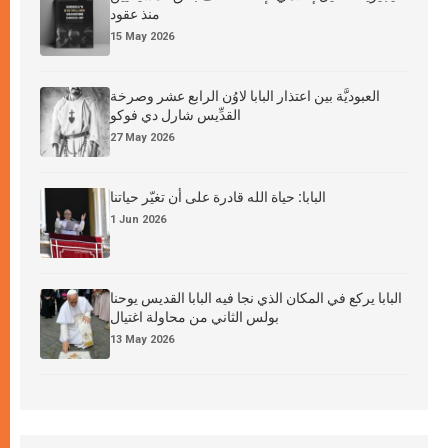
منذ عقود
15 May 2026
العبوديَّة بين اعتذار البابا لاوُن الرابع عشر وصرخة
القدِّيس شارل دي فوكو
27 May 2026
البابا: حياة الله قادرة على أن تغيّر حياتنا
1 Jun 2026
البابا يركع في المكان الذي نجا فيه البابا القديس يوحنا
بولس الثاني من محاولة اغتيال
13 May 2026