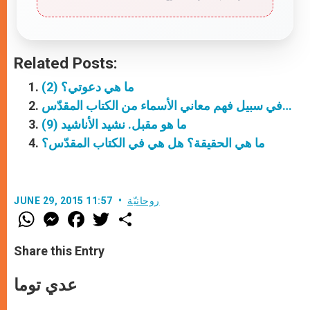
Related Posts:
ما هي دعوتي؟ (2)
في سبيل فهم معاني الأسماء من الكتاب المقدّس…
ما هو مقبل. نشيد الأناشيد (9)
ما هي الحقيقة؟ هل هي في الكتاب المقدّس؟
روحانيّة
JUNE 29, 2015 11:57
W
M
F
T
S
h
e
a
w
h
a
s
c
i
a
t
s
e
t
r
Share this Entry
s
e
b
t
e
A
n
o
e
p
g
o
r
عدي توما
p
e
k
r