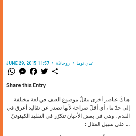
عدي توما
روحانيّة
JUNE 29, 2015 11:57
W
M
F
T
S
h
e
a
w
h
a
s
c
i
a
t
s
e
t
r
Share this Entry
s
e
b
t
e
A
n
o
e
p
g
o
r
هناكَ عناصر أخرى تنقلُ موضوع العنف في لغة مختلفة
p
e
k
r
إلى حدّ ما ، أي أقلّ صراحة لأنها تصدر عن تقاليد أعرق في
القدم . وهي في بعض الأحيان تتكرّر في التقليد الكهنوتيّ
… على سبيل المثال :