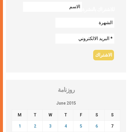
للاشتراك بالنشرة
روزنامة
June 2015
M
T
W
T
F
S
S
1
2
3
4
5
6
7