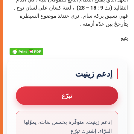
التقاليد (تك 9 : 18 – 28) ، لعنة كنعان على لسان نوح .
فهي تسبق بركة سام . نرى عندئذ موضوع السيطرة
يتأرجحُ بين عدّة أزمنة .
يتبع
إدعم زينيت
تبرّع
إدعم زينيت. متوفّرة بخمس لغات، يموّلها
القرّاء. إشترك تبرّع