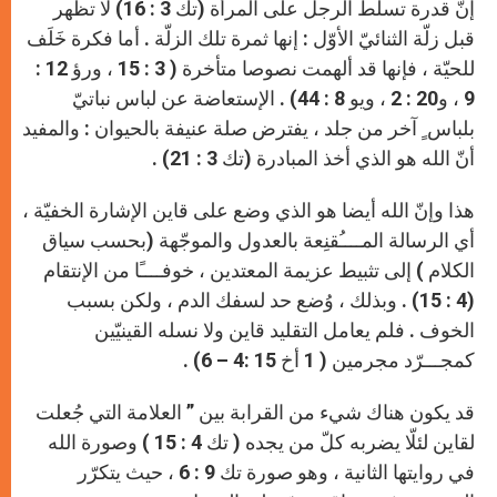
إنّ قدرة تسلّط الرجل على المرأة (تك 3 : 16) لا تظهر
قبل زلّة الثنائيّ الأوّل : إنها ثمرة تلك الزلّة . أما فكرة خَلَف
للحيّة ، فإنها قد ألهمت نصوصا متأخرة ( 3 : 15 ، ورؤ 12 :
9 ، و20 : 2 ، ويو 8 : 44) . الإستعاضة عن لباس نباتيّ
بلباس ٍ آخر من جلد ، يفترض صلة عنيفة بالحيوان : والمفيد
أنّ الله هو الذي أخذ المبادرة (تك 3 : 21) .
هذا وإنّ الله أيضا هو الذي وضع على قاين الإشارة الخفيّة ،
أي الرسالة المــــُقنِعة بالعدول والموجّهة (بحسب سياق
الكلام ) إلى تثبيط عزيمة المعتدين ، خوفــــًا من الإنتقام
(4 : 15) . وبذلك ، وُضع حد لسفك الدم ، ولكن بسبب
الخوف . فلم يعامل التقليد قاين ولا نسله القينيّين
كمجـــرّد مجرمين ( 1 أخ 15 :4 – 6) .
قد يكون هناك شيء من القرابة بين ” العلامة التي جُعلت
لقاين لئلّا يضربه كلّ من يجده ( تك 4 : 15 ) وصورة الله
في روايتها الثانية ، وهو صورة تك 9 : 6 ، حيث يتكرّر