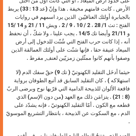
على حدود أرض الميعاد ، أو التي كانت أوّل مَن احتلّ
الأرض . كانت قامتهم مخيفة . هذا وإنّ (عد 13 : 33) يربط
بالجبابرة أولئك العناقيّين الذين يرد اسمهم في روايات
الفتح : تث 1/ 28 ، 2 / 10 ، 9 / 2 ، ويش 11 / 21 و 14 /15
و 21/11 وأيضا تك 14/5 . يجب علينا ، ولا شكّ ، أن نحفظ
أنه ، إذا كانت حرب الفتح التي شُنّت للدخول إلى أرض
الميعاد عنيفة حقا ، فإنها شنّت على أولئك العمالقة الذين
وصفوا بأنهم كانوا ممثّلين زمزيّين لعنف ٍ مفرط .
حيثما أدخَل التقليد الكهنوتيّ ( تك 9) حقّ سفك الدم (لا
استهلاكه ) ، كان التقليد السابق قد أتبع الطوفان برواية
فاقعة الألوان للذبيحة الدامية التي قرّبها نوح وبرضى الربّ
(8 : 21) . يتزامَن ذلك مع العهد (من دون الإسم) الذي
قطعه مع الكون . أمّا التقليد الكهنوتيّ ، فإنه يشدّد على
الدم ، مع السكوت عن الذبيحة ، بانتظار التشريع الموسويّ
.
العهد الذي يفتتحُ النظام التابع للطوفان تليه ، في أقدم