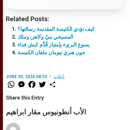
Related Posts:
كيف تؤدي الكنيسة المقدسة رسالتها؟
المسيحي نبيّ وكاهن وملك
يسوع البريء بإمتياز قُدِّم كبش فداء
جون هنري نيومان ملفان الكنيسة
تأمّلات
JUNE 30, 2026 08:53
W
M
F
T
S
h
e
a
w
h
a
s
c
i
a
t
s
e
t
r
Share this Entry
s
e
b
t
e
A
n
o
e
p
g
o
r
الأب أنطونيوس مقار ابراهيم
p
e
k
r