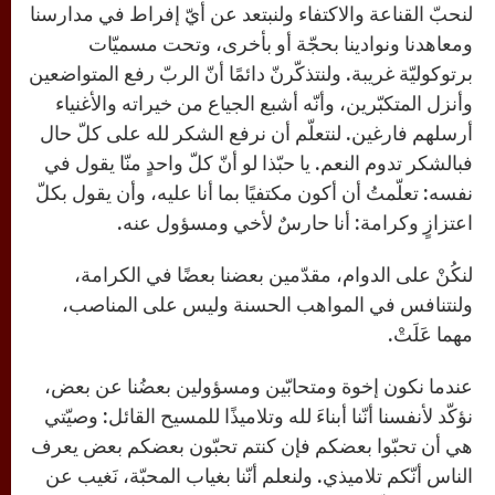
لنحبّ القناعة والاكتفاء ولنبتعد عن أيّ إفراط في مدارسنا
ومعاهدنا ونوادينا بحجّة أو بأخرى، وتحت مسميّات
برتوكوليّة غريبة. ولنتذكّرنّ دائمًا أنّ الربّ رفع المتواضعين
وأنزل المتكبّرين، وأنّه أشبع الجياع من خيراته والأغنياء
أرسلهم فارغين. لنتعلّم أن نرفع الشكر لله على كلّ حال
فبالشكر تدوم النعم. يا حبّذا لو أنّ كلّ واحدٍ منّا يقول في
نفسه: تعلّمتُ أن أكون مكتفيًا بما أنا عليه، وأن يقول بكلّ
اعتزازٍ وكرامة: أنا حارسٌ لأخي ومسؤول عنه.
لنكُنْ على الدوام، مقدّمين بعضنا بعضًا في الكرامة،
ولنتنافس في المواهب الحسنة وليس على المناصب،
مهما عَلَتْ.
عندما نكون إخوة ومتحابّين ومسؤولين بعضُنا عن بعض،
نؤكّد لأنفسنا أنّنا أبناءَ لله وتلاميذًا للمسيح القائل: وصيّتي
هي أن تحبّوا بعضكم فإن كنتم تحبّون بعضكم بعض يعرف
الناس أنّكم تلاميذي. ولنعلم أنّنا بغياب المحبّة، نَغيب عن