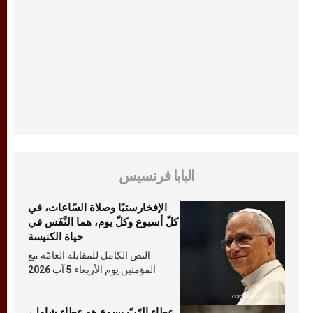
البابا فرنسيس
الإفخارستيّا وصلاة السّاعات، في
كلّ أسبوع وكلّ يوم، هما النَّفَس في
حياة الكنيسة
النص الكامل للمقابلة العامّة مع
المؤمنين يوم الأربعاء 5 آب 2026
عطاء الرّبّ يسوع هو عطاء شامل،