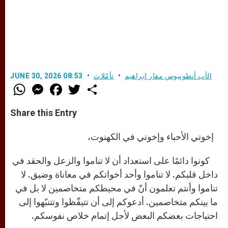
الأب أنطونيوس مقار ابراهيم
تأمّلات
JUNE 30, 2026 08:53
W
M
F
T
S
h
e
a
w
h
a
s
c
i
a
t
s
e
t
r
Share this Entry
s
e
b
t
e
A
n
o
e
p
g
o
r
إخوتي الأحباء وإخوتي في الكهنوت،
p
e
k
r
كونوا دائمًا على استعداد أن لا تناموا والزعل والحقد في
داخل قلبكم. لا تناموا وأحد أخواتكم في معاناة وضيق. لا
تناموا وأنتم تعلمون أنّ في محيطكم متخاصمين لا بل في
ما بينكم متخاصمين. أدعوكم إلى أن تتيقّظوا وتتنبّهوا إلى
احتياجات بعضكم البعض لأجل إتمام خلاص نفوسكم.