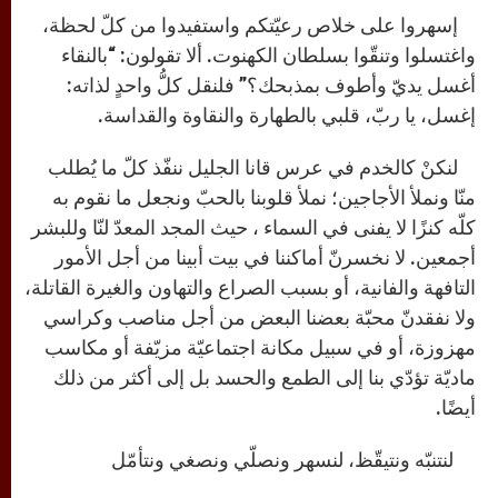
إسهروا على خلاص رعيّتكم واستفيدوا من كلّ لحظة،
واغتسلوا وتنقّوا بسلطان الكهنوت. ألا تقولون: “بالنقاء
أغسل يديّ وأطوف بمذبحك؟” فلنقل كلُّ واحدٍ لذاته:
إغسل، يا ربّ، قلبي بالطهارة والنقاوة والقداسة.
لنكنْ كالخدم في عرس قانا الجليل ننفّذ كلّ ما يُطلب
منّا ونملأ الأجاجين؛ نملأ قلوبنا بالحبّ ونجعل ما نقوم به
كلّه كنزًا لا يفنى في السماء ، حيث المجد المعدّ لنّا وللبشر
أجمعين. لا نخسرنّ أماكننا في بيت أبينا من أجل الأمور
التافهة والفانية، أو بسبب الصراع والتهاون والغيرة القاتلة،
ولا نفقدنّ محبّة بعضنا البعض من أجل مناصب وكراسي
مهزوزة، أو في سبيل مكانة اجتماعيّة مزيّفة أو مكاسب
ماديّة تؤدّي بنا إلى الطمع والحسد بل إلى أكثر من ذلك
أيضًا.
لنتنبّه ونتيقّظ، لنسهر ونصلّي ونصغي ونتأمّل