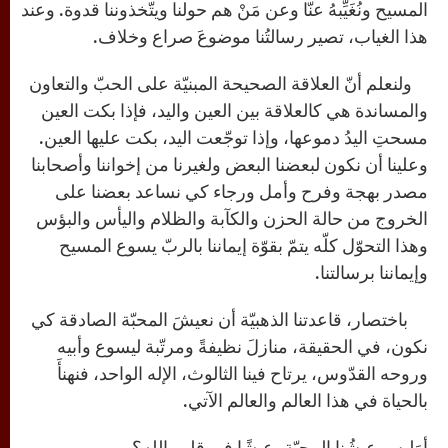
المسيح ونُغَيِّبهُ عنّا وعن مَنْ هم حولنا ويتّخذوننا قدوة. وعند
هذا الغياب، تصير رسالتُنا موضوعَ صراع وخلاف.
ولنعلم أنّ العلاقة الصحيحة المبنيّة على الحبّ والتعاون
والمساندة هي كالعلاقة بين العين واليد، فإذا بكت العين
مسحتِ اليدُ دموعها، وإذا توجّعت اليد، بكت عليها العين.
وعلينا أن نكون لبعضنا البعض ولغيرنا من إخواننا وأصحابنا
مصدر بهجة وفرح وأمل ورجاء كي نساعد بعضنا على
الخروج من حالة الحزن والكآبة والظلام واليأس والبؤس
وهذا التحوّل كلّه يتمّ بقوّة إيماننا بالربّ يسوع المسيح
وإيماننا برسالتنا.
باختصار، قاعدتنا الذهبيّة أن نعيشَ المحبّة الصادقة كي
نكون، في الحقيقة، منازلَ نظيفةً ومرتّبة ليسوع وأبيه
وروحه القدّوس، يرتاح فينا الثالوث، الإله الواحد، فنهنأَ
بالحياة في هذا العالم والعالم الآتي.
أوَليس عيشُنا المحبّة، عيشًا في قلب الله؟