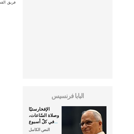
فريق القس
البابا فرنسيس
الإفخارستيّا
وصلاة السّاعات،
في كلّ أسبوع
وكلّ يوم، هما
النص الكامل