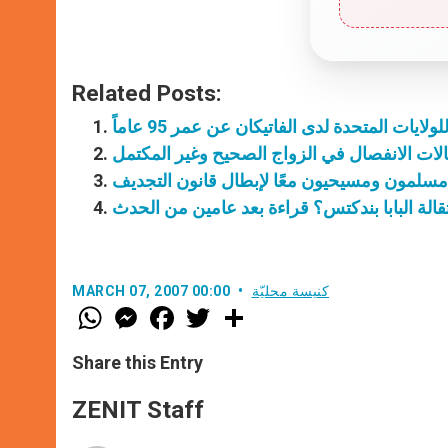
Related Posts:
لايات المتحدة لدى الفاتيكان عن عمر 95 عاماً
حالات الانفصال في الزواج الصحيح وغير المكتمل
مسلمون ومسيحيون معًا لإبطال قانون التجديف
قالة البابا بندكتس؟ قراءة بعد عامين من الحدث
كنيسة محليّة
MARCH 07, 2007 00:00
W
M
F
T
S
h
e
a
w
h
a
s
c
i
a
t
s
e
t
r
Share this Entry
s
e
b
t
e
A
n
o
e
p
g
o
r
ZENIT Staff
p
e
k
r