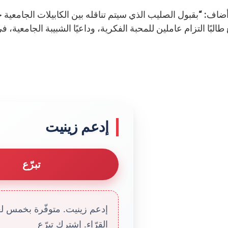
ضاف: “بقبول الصليب الذي سيتم تناقله بين الكابيلات الجامعية
البًا التزام عاملين للمحبة الفكرية، وداعيًا الشبيبة الجامعية، 
إدعم زينيت
تبرّع
إدعم زينيت. متوفّرة بخمس لغا
القرّاء. إشترك تبرّع