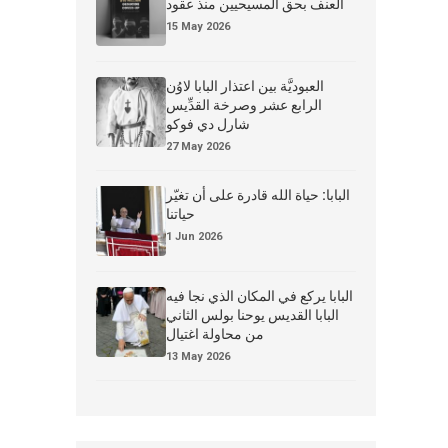
العنف بحق المسيحيين منذ عقود
15 May 2026
العبوديَّة بين اعتذار البابا لاوُن
الرابع عشر وصرخة القدِّيس
شارل دي فوكو
27 May 2026
البابا: حياة الله قادرة على أن تغيّر
حياتنا
1 Jun 2026
البابا يركع في المكان الذي نجا فيه
البابا القديس يوحنا بولس الثاني
من محاولة اغتيال
13 May 2026