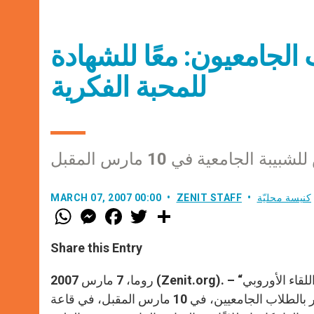
جامعيون: معًا للشهادة
للمحبة الفكرية
الجامعية في 10 مارس المقبل
كنيسة محليّة
ZENIT STAFF
MARCH 07, 2007 00:00
W
M
F
T
S
h
e
a
w
h
a
s
c
i
a
t
s
e
t
r
Share this Entry
s
e
b
t
e
A
n
o
e
p
g
o
r
روما، 7 مارس 2007 (Zenit.org). – “المحبة الفكرية، طريق لتعاون جديد بين أوروبا وآسيا”: هذا هو موضوع اللقاء الأوروبي
p
e
k
الخامس للشبيبة الجامعية، الذي يجمع البابا بندكتس السادس عشر بالطلاب الجامعيين، في 10 مارس المقبل، في قاعة
r