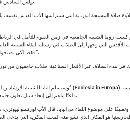
بولس السادس في الفاتيكان انطلاقًا من الساعة الرابعة من بعد الظهر.
اوة صلاة المسبحة الوردية التي سيترأسها الأب القدس نفسه، يلت
كنيسة روما الشبيبة الجامعية في زمن الصوم للتأمل في الرباط ا
ب الأقدس التي وجهها إلى الطلاب في رسالته للقاء الشبيبة العا
فقط لكي تصبحوا أكثر منافسة أو أكثر إنتاجًا، بل لتصبحوا شهودًا للمحبة”.
في هذه الصلاة، عبر الأقمار الصناعية، طلاب جامعيون من تورينو، 
وسيسلم البابا للشبيبة الإرشادين الرسوليين للباب
في آسيا” (Ecclesia in Asia)، داعيًا إياهم إلى إيجاد سبل تعاون جامعي جديدة بين القارتين.
وتعليقًا على موضوع اللقاء مع البابا، قال الأب لورنسو لييوتزي،
فخارستيا هو المكان الذي تشع منه المحبة الفكرية التي يدعى ا