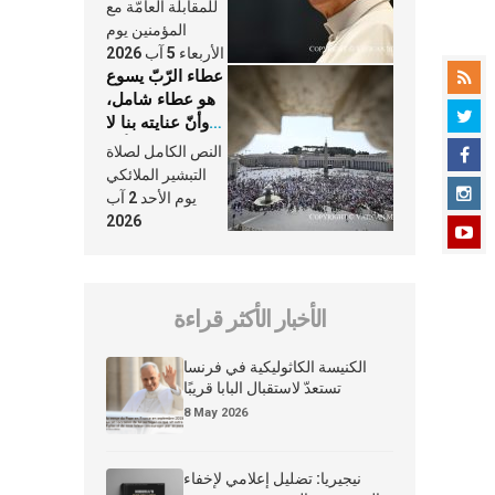
النَّفَس في حياة
للمقابلة العامّة مع
الكنيسة
المؤمنين يوم
الأربعاء 5 آب 2026
عطاء الرّبّ يسوع
هو عطاء شامل،
وأنّ عنايته بنا لا
تغيب عنّا أبدًا
النص الكامل لصلاة
التبشير الملائكي
يوم الأحد 2 آب
2026
الأخبار الأكثر قراءة
الكنيسة الكاثوليكية في فرنسا
تستعدّ لاستقبال البابا قريبًا
8 May 2026
نيجيريا: تضليل إعلامي لإخفاء