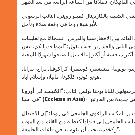
قي الشبيبة بالكاردينال كميلو رويني، النائب الرسولي
لأبرشية روما في وقفة صلاة وتأمل.
لقائم بين الافخارستيا والدرس، انسجامًا مع تعليمات
لمي الثاني والعشرين حيث يقول: “أنموا قدراتكم، ليس
بولونيا، منشستر، كوييمبرا، كراكوفيا، براغ، تيرانا،
هونغ كونغ، كلكوتا، مانيلا، وإسلام آباد.
ا يوحنا بولس الثاني: “الكنيسة في أوروبا” (Ecclesia in Europa) و “الكنيسة
 مدير المكتب الراعوي الجامعي في روما: “إن الاحتفال
لطالب الجامعي إلى قبولها كعطية من القائم من الموت
وكخدمة يجب أن يقوم به في قاعات الجامعة”.