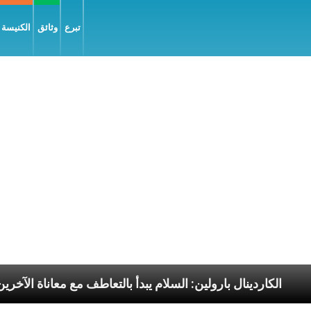
تبرع
وثائق
الكنيسة و
رسوليّة
الكاردينال بارولين: السلام يبدأ بالتعاطف مع مع