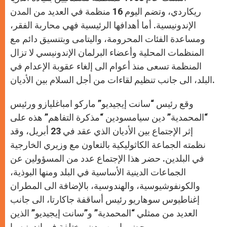
ريكاردي، وتضم اليوم 16 منظمة في العديد من المدن
الإندونيسية. أما أهدافها الرئيسية فهي محاربة الفقر،
ومساعدة الفئات المحرومة، واليتامى وبتنسيق دائم مع
المنظمات المحلية وأعضاء البرلمان الإندونيسي لا تزال
المنظمة تسعى منذ أعوام الى إلغاء عقوبة الإعدام في
البلد، الى جانب تنظيم لقاءات من أجل السلام بين الأديان.
وقع رئيس “سانت إيجيديو” ماركو امباغليازو ورئيس
“المحمدية” دين سيامسودين “مذكرة التفاهم” هذه على
إثر الإجتماع بين الأديان الذي عقد في 23 أبريل، وقد
نظمته الجماعة الكاثوليكية بالتعاون مع وزيري الخارجية
في البلدين. حضر هذا الإجتماع عدد من المسؤولين عن
الجماعات الدينية الأساسية في البلد ومنها البوذية،
والكونفوشيوسية، والهندوسية، بالإضافة الى المطران
إغناطيوس سوهاريو رئيس أساقفة جاكارتا، الى جانب
العديد من ممثلي “المحمدية” و”سانت إيجيديو” الذين
حضروا من مدن مختلفة في إندونيسيا.