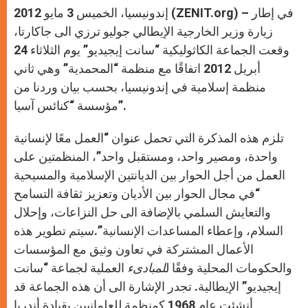
إندونيسيا، الخميس 3 مايو 2012 (ZENIT.org) – في إطار
زيارة وزير الخارجية الإيطالي جوليو ترزي الى جاكارتا،
وقعت الجماعة الكاثوليكية “سانت إيجيديو” يوم الثلاثاء 24
أبريل 2012 اتفاقًا مع منظمة “المحمدية” وهي ثاني
منظمة إسلامية في إندونيسيا، بحسب بيان وردنا من
مؤسسة “كنائس آسيا”.
تلزم هذه المذكرة التي تحمل عنوان “العمل معًا لإنسانية
واحدة، ومصير واحد، ومستقبل واحد”، المنظمتين على
العمل من أجل الحوار بين الديانتين الإسلامية والمسيحية
“في مجال الحوار بين الأديان وتعزيز ثقافة التسامح
والتعايش السلمي بالإضافة الى حل النزاعات، وإحلال
السلام، وإعطاء المساعدات الإنسانية”.سيتم تطوير هذه
الأعمال المشتركة في تعاون وثيق مع المؤسسات
والحكومات المحلية وفقًا ل
لمبادىء
العملية لجماعة “سانت
إيجيديو” الإيطالية. تجدر الإشارة الى أن هذه الجماعة قد
أنشئت عام 1968 كمنظمة للعلمانيين بقيادة أندريا