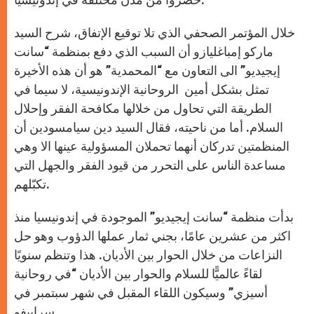
خلال المؤتمر الصحفي الذي تلا توقيع الإتفاق، شرح السيد
ماركو إمباغليازو أن السبب الذي دفع بمنظمة “سانت
إيجيديو” الى التعاون مع “المحمدية” هو أن هذه الأخيرة
تمثل بشكل أمين الروحانية الإندونيسية، لا سيما في
الطريقة التي تحاول من خلالها مكافحة الفقر وإحلال
السلام. أما من ناحيته، فقال السيد دين سيامسودين أن
المنظمتين تدركان أنهما تحملان المسؤولية عينها الا وهي
مساعدة الناس على التحرر من قيود الفقر والجهل التي
تكبّلهم.
بدأت منظمة “سانت إيجيديو” الموجودة في إندونيسيا منذ
اكثر من عشرين عامًا، بجني ثمار عملها الدؤوب وهو حل
النزاعات من خلال الحوار بين الأديان. هذا وتنظم سنويًا
لقاءً عالميًّا للسلام والحوار بين الأديان “في روحانية
أسيزي” وسيكون اللقاء المقبل في شهر سبتمبر في
سراييفو.