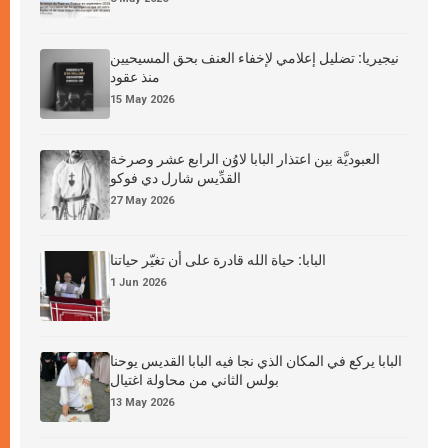
نيجيريا: تضليل إعلامي لإخفاء العنف بحق المسيحيين
منذ عقود
15 May 2026
العبوديَّة بين اعتذار البابا لاوُن الرابع عشر وصرخة
القدِّيس شارل دي فوكو
27 May 2026
البابا: حياة الله قادرة على أن تغيّر حياتنا
1 Jun 2026
البابا يركع في المكان الذي نجا فيه البابا القديس يوحنا
بولس الثاني من محاولة اغتيال
13 May 2026