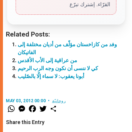
القرّاء. إشترك تبرّع
Related Posts:
وفد من كازاخستان مؤلّف من أديان مختلفة إلى
الفاتيكان
من عراقية إلى الأب الأقدس
كي لا ننسى أن نكون وجه الرب الرحيم
أبونا يعقوب: لا سماء إلّا بالصّليب
روحانيّة
MAY 03, 2012 00:00
W
M
F
T
S
h
e
a
w
h
a
s
c
i
a
t
s
e
t
r
Share this Entry
s
e
b
t
e
A
n
o
e