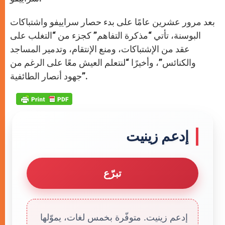
بعد مرور عشرين عامًا على بدء حصار سراييفو واشتباكات
البوسنة، تأتي “مذكرة التفاهم” كجزء من “التغلب على
عقد من الإشتباكات، ومنع الإنتقام، وتدمير المساجد
والكنائس”، وأخيرًا “لنتعلم العيش معًا على الرغم من
جهود أنصار الطائفية”.
إدعم زينيت
تبرّع
إدعم زينيت. متوفّرة بخمس لغات، يموّلها