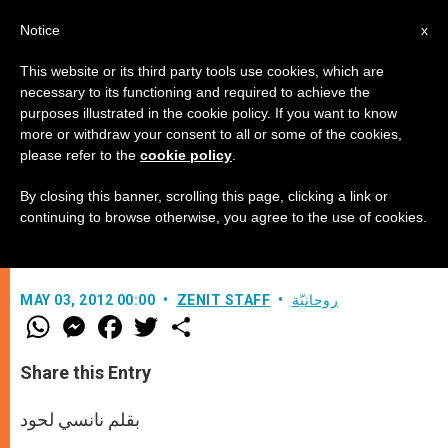
AR
Notice
x
This website or its third party tools use cookies, which are
necessary to its functioning and required to achieve the
purposes illustrated in the cookie policy. If you want to know
جماعة كاثوليكية ومنظمة إسلامية
more or withdraw your consent to all or some of the cookies,
please refer to the
cookie policy
.
تلتزمان إحلال السلام بين الأديان
By closing this banner, scrolling this page, clicking a link or
continuing to browse otherwise, you agree to the use of cookies.
معًا نحو عالم أفضل
روحانيّة
ZENIT STAFF
MAY 03, 2012 00:00
W
M
F
T
S
h
e
a
w
h
a
s
c
i
a
t
s
e
t
r
Share this Entry
s
e
b
t
e
A
n
o
e
p
g
o
r
بقلم نانسي لحود
p
e
k
r