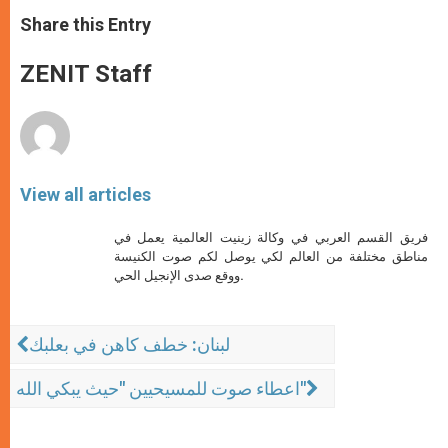
a
s
c
i
a
t
s
e
t
r
Share this Entry
s
e
b
t
e
A
n
o
e
p
g
o
r
ZENIT Staff
p
e
k
r
View all articles
فريق القسم العربي في وكالة زينيت العالمية يعمل في
مناطق مختلفة من العالم لكي يوصل لكم صوت الكنيسة
ووقع صدى الإنجيل الحي.
لبنان: خطف كاهن في بعلبك
اعطاء صوت للمسيحيين "حيث يبكي الله"