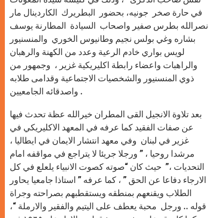
في حارة صخر جونيه، بحضور البطريرك الكاردينال مار
نصرالله بطرس صفير واصحاب السيادة المطارنة يوسف
بشاره وغي بولس نجيم وطانيوس الخوري والمنسنيور
لويس بواري خادم الرعية وعدد من الكهنة والرهبان
والراهبات واعضاء رابطة اكليريكية غزير ، وجمهور من
ذوي المنسنيور والشخصيات الاجتماعية وقدامى طلابه
واصدقائه الجامعيين .
بعد تلاوة الانجيل القى المطران خيرالله عظة تحدث فيها
عن صفات الفقيد كما عرفه في المعهد الاكليريكي في
غزير في لبنان وفي معهد انتشار الايمان في ايطاليا ،
مرشدا روحيا ، ” ورجلا جريئا لا يتراجع في مواقفه امام
التحديات ،” حيث كان “صوته كصوت الانبياء يلعلع في كل
الارجاء دفاعا عن الحق ” ، كما عرفه ” استاذا جامعيا يحاور
الطلاب ويقنعهم بمنطقه ويستقطبهم بصراحته وجراة
قوله .. ورجل محبة يعطف على اليتيم والفقير والارملة “،