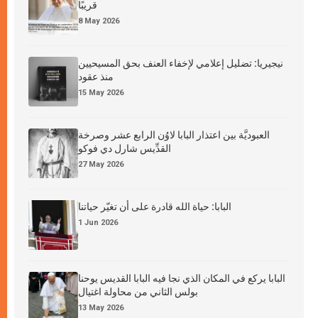
قريبًا
8 May 2026
نيجيريا: تضليل إعلامي لإخفاء العنف بحق المسيحيين
منذ عقود
15 May 2026
العبوديَّة بين اعتذار البابا لاوُن الرابع عشر وصرخة
القدِّيس شارل دي فوكو
27 May 2026
البابا: حياة الله قادرة على أن تغيّر حياتنا
1 Jun 2026
البابا يركع في المكان الذي نجا فيه البابا القديس يوحنا
بولس الثاني من محاولة اغتيال
13 May 2026