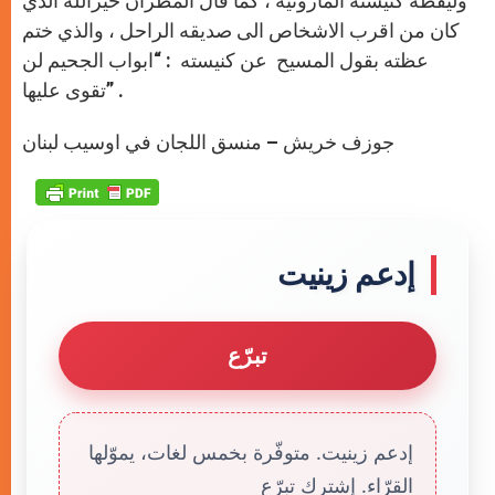
وليقظة كنيسته المارونية ، كما قال المطران خيرالله الذي
كان من اقرب الاشخاص الى صديقه الراحل ، والذي ختم
عظته بقول المسيح عن كنيسته : “ابواب الجحيم لن
تقوى عليها” .
جوزف خريش – منسق اللجان في اوسيب لبنان
إدعم زينيت
تبرّع
إدعم زينيت. متوفّرة بخمس لغات، يموّلها
القرّاء. إشترك تبرّع