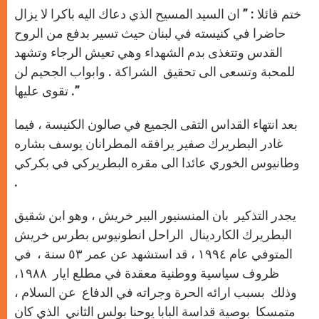
ختم قائلا : ” ان السيد المسيح الذي دعاك اليه باكرا لا يزال
حاضرا في كنيسته في لبنان حيث تسير بدفع من الروح
القدس وتتغذى بدم الشهداء وهي تعيش الرجاء وتشهد
للمحبة وتسعى الى تحقيق الشراكة . وابواب الجحيم لن
تقوى عليها .”
بعد انتهاء القداس التقى الجميع في صالون الكنيسة ، فيما
غادر البطريرك صفير يرافقه المطرانان يوسف بشاره
وطانيوس الخوري عائدا الى مقره البطريركي في بكركي
.
يجدر التذكير بان المنسنيور البير خريش ، وهو ابن شقيق
البطريرك الكاردينال الراحل انطونيوس بطرس خريش
المتوفي عام ١٩٩٤ ، قد استشهد عن عمر ٥٣ سنة ، في
ظروف سياسية ووطنية معقدة في مطلع ايار ١٩٨٨،
وذلك بسبب ارائه الحرة وجراته في الدفاع عن السلام ،
متمسكا بوصية قداسة البابا يوحنا بولس الثاني الذي كان