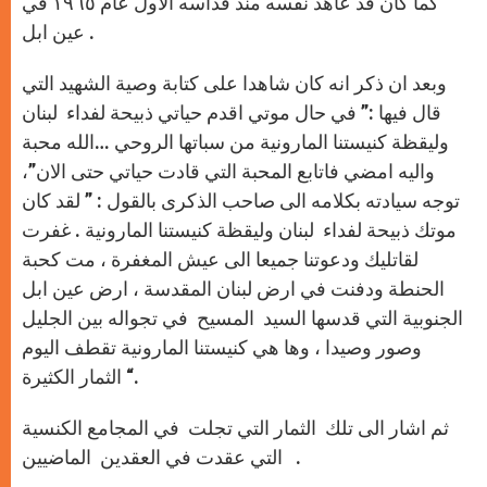
كما كان قد عاهد نفسه منذ قداسه الاول عام ١٩٦٥ في
عين ابل .
وبعد ان ذكر انه كان شاهدا على كتابة وصية الشهيد التي
قال فيها :” في حال موتي اقدم حياتي ذبيحة لفداء لبنان
وليقظة كنيستنا المارونية من سباتها الروحي …الله محبة
واليه امضي فاتابع المحبة التي قادت حياتي حتى الان”،
توجه سيادته بكلامه الى صاحب الذكرى بالقول : ” لقد كان
موتك ذبيحة لفداء لبنان وليقظة كنيستنا المارونية . غفرت
لقاتليك ودعوتنا جميعا الى عيش المغفرة ، مت كحبة
الحنطة ودفنت في ارض لبنان المقدسة ، ارض عين ابل
الجنوبية التي قدسها السيد المسيح في تجواله بين الجليل
وصور وصيدا ، وها هي كنيستنا المارونية تقطف اليوم
الثمار الكثيرة “.
ثم اشار الى تلك الثمار التي تجلت في المجامع الكنسية
التي عقدت في العقدين الماضيين .