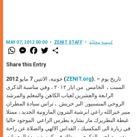
كنيسة محليّة
ZENIT STAFF
MAY 07, 2012 00:00
W
M
F
T
S
h
e
a
w
h
a
s
c
i
a
t
s
e
t
r
Share this Entry
s
e
b
t
e
A
n
o
e
p
g
o
r
). – تاريخ يوم
ZENIT.org
جونيه، الاثنين 7 مايو 2012 (
p
e
k
r
السبت ، الخامس من ايار ٢٠١٢ ، وفي مناسبة الذكرى
الرابعة والعشرين لغياب الكاهن والمعلم والمرشد
الروحي المنسنيور البر خريش ، تراس سيادة المطران
منير خيرالله راعي ابرشية البترون المارونية الجديد ، ممثلا
غبطة البطريرك مار بشاره بطرس الراعي الموجود حاليا
في زيارة الى المكسيك ، القداس الالهي والصلاة عن راحة
نفس صاحب الذكرى ، وذلك في كنيسة سيدة المعونات