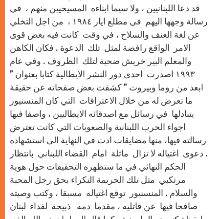
قد دعا اللبنانيين ، ولا سيما ابناءه المسيحيين منهم ، في
رسالة وجهها اليهم في مطلع ايار ١٩٨٤ ، من اجل التخلي
عن لغة العنف والسلاح ، في وقت كانت فيه بعض قوى
الامر الواقع رافضة لمثل تلك الدعوة . فكان الكاهن
والمعلم البير خريش ضحية لتلك الظروف . وفي عام
١٩٩٣ اصدرت احدى دور النشر الايطالية كتابا بعنوان ”
ابعد من روما وبيروت ” كشفت بعض صفحاته عن حقيقة
ما تعرض له من خلال الاعترافات التي كان المنسنيور
يتبادلها في رسائل مع اصدقائه الايطاليين ، واصفا فيها
اجواء الحرب اللبنانية والصعوبات التي كانت تعترض
رسالته فيها، منها مضايقات ادت في النهاية الى استشهاده
. دعوى اغتياله لا تزال ماثلة امام القضاء اللبناني بانتظار
الحكم النهائي في ما ستظهره التحقيقات حول هوية
مرتكبي مثل تلك الجريمة النكراء بحق رجل المحبة
والسلام . المنسنيور توقع اغتياله مسبقا ، وكتب وصيته
صافحا فيها عن قاتليه ، مقدما دمه ذبيحة لفداء لبنان