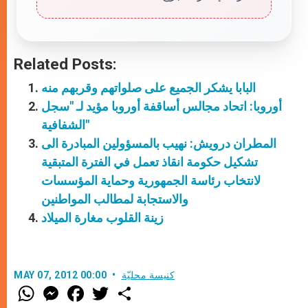
Related Posts:
البابا يشكر الجميع على صلواتهم وقربهم منه
أوروبا: اتحاد مجالس أساقفة أوروبا مؤيد لـ "سجل
الشفافية"
المطران درويش: نهيب بالمسؤولين المبادرة الى
تشكيل حكومة انقاذ تعمل في الفترة المتبقية
لانتخاب رئاسة الجمهورية وحماية المؤسسات
والاستجابة لمطالب المواطنين
زينة القلوب مغارة الميلاد
كنيسة محليّة
MAY 07, 2012 00:00
W
M
F
T
S
h
e
a
w
h