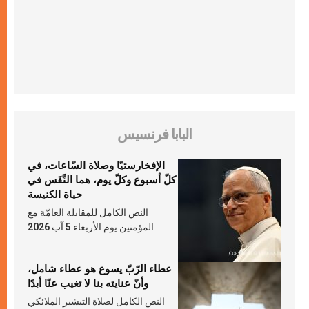
البابا فرنسيس
الإفخارستيّا وصلاة السّاعات، في
كلّ أسبوع وكلّ يوم، هما النَّفَس في
حياة الكنيسة
النص الكامل للمقابلة العامّة مع
المؤمنين يوم الأربعاء 5 آب 2026
عطاء الرّبّ يسوع هو عطاء شامل،
وأنّ عنايته بنا لا تغيب عنّا أبدًا
النص الكامل لصلاة التبشير الملائكي