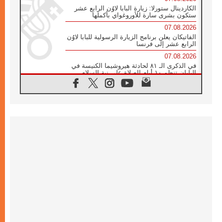
الكاردينال ستورلا: زيارة البابا لاوُن الرابع عشر
ستكون بشرى سارة للأوروغواي بأكملها
07.08.2026
الفاتيكان يعلن برنامج الزيارة الرسولية للبابا لاوُن
الرابع عشر إلى فرنسا
07.08.2026
في الذكرى الـ ٨١ لحادثة هيروشيما الكنيسة في
اليابان تنظم ١٠ أيام للصلاة على نية السلام
07.08.2026
الكنيسة في الأوروغواي: زيارة البابا ستعزز
الإيمان والرجاء
06.08.2026
الاجتماع الشهري للمطارنة الموارنة
06.08.2026
الكاردينال روسي: زيارة البابا لاوُن إلى الأرجنتين
هي تكريم للبابا فرنسيس
06.08.2026
زيارة البابا إلى البيرو ستكون زمن نعمة ومصالحة
ورجاء
06.08.2026
الكاردينال بارولين في المكسيك: علينا أن نكون
حاضرين إلى جانب المهمشين والمهاجرين
والأجانب