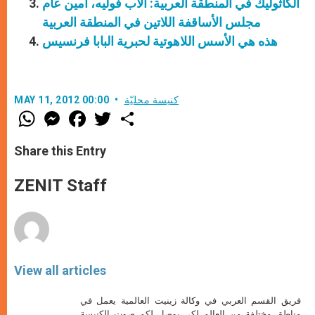
الكاثوليك في المنطقة العربية: الأب فوليه، أمين عام
مجلس الأساقفة اللاتين في المنطقة العربية
هذه هي الأسس اللاهوتية لحبرية البابا فرنسيس
كنيسة محليّة
MAY 11, 2012 00:00
W
M
F
T
S
h
e
a
w
h
a
s
c
i
a
t
s
e
t
r
Share this Entry
s
e
b
t
e
A
n
o
e
p
g
o
r
ZENIT Staff
p
e
k
r
View all articles
فريق القسم العربي في وكالة زينيت العالمية يعمل في
مناطق مختلفة من العالم لكي يوصل لكم صوت الكنيسة