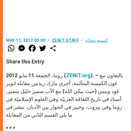
كنيسة محليّة
ZENIT STAFF
MAY 11, 2012 00:00
W
M
F
T
S
h
e
a
w
h
a
s
c
i
a
t
s
e
t
r
Share this Entry
s
e
b
t
e
A
n
o
e
p
g
o
r
). – بالتعاون مع
ZENIT.org
روما، الجمعة 11 مايو 2012 (
p
e
k
r
عون الكنيسة المتألمة، أجرى مارك ريدمن مقابلة لـوير
غود ويبس (حيث يبكي الله) مع الأب سمير خليل سمير،
أستاذ في تاريخ الثقافة العربيّة وفي العلوم الإسلاميّة في
روما وفي بيروت، وخبير في الحوار بين الأديان. ننشر في
ما يلي القسم الثاني من المقابلة
* * *