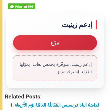
إدعم زينيت
تبرّع
إدعم زينيت. متوفّرة بخمس لغات، يموّلها
القرّاء. إشترك تبرّع
Related Posts:
قَدَاسَةُ البَابَا فرنسيس المُقَابَلَةُ العَامَّةُ يَوْمَ الأَرْبِعَاءِ