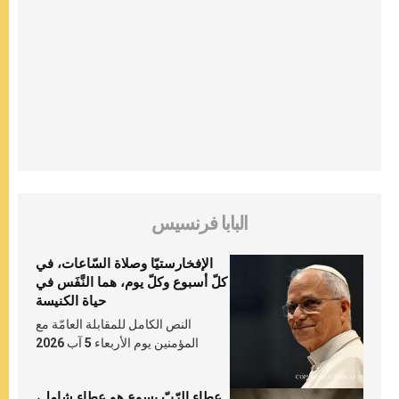
البابا فرنسيس
الإفخارستيّا وصلاة السّاعات، في
كلّ أسبوع وكلّ يوم، هما النَّفَس في
حياة الكنيسة
النص الكامل للمقابلة العامّة مع
المؤمنين يوم الأربعاء 5 آب 2026
عطاء الرّبّ يسوع هو عطاء شامل،