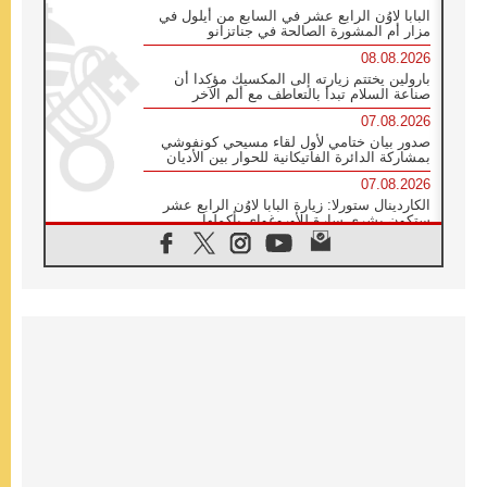
البابا لاوُن الرابع عشر في السابع من أيلول في
مزار أم المشورة الصالحة في جناتزانو
08.08.2026
بارولين يختتم زيارته إلى المكسيك مؤكدا أن
صناعة السلام تبدأ بالتعاطف مع ألم الآخر
07.08.2026
صدور بيان ختامي لأول لقاء مسيحي كونفوشي
بمشاركة الدائرة الفاتيكانية للحوار بين الأديان
07.08.2026
الكاردينال ستورلا: زيارة البابا لاوُن الرابع عشر
ستكون بشرى سارة للأوروغواي بأكملها
07.08.2026
الفاتيكان يعلن برنامج الزيارة الرسولية للبابا لاوُن
الرابع عشر إلى فرنسا
07.08.2026
في الذكرى الـ ٨١ لحادثة هيروشيما الكنيسة في
اليابان تنظم ١٠ أيام للصلاة على نية السلام
07.08.2026
الكنيسة في الأوروغواي: زيارة البابا ستعزز
الإيمان والرجاء
06.08.2026
الاجتماع الشهري للمطارنة الموارنة
06.08.2026