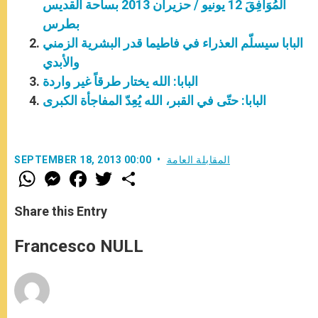
المُوَافِقَ 12 يونيو / حزيران 2013 بساحة القديس
بطرس
البابا سيسلّم العذراء في فاطيما قدر البشرية الزمني
والأبدي
البابا: الله يختار طرقاً غير واردة
البابا: حتّى في القبر، الله يُعِدّ المفاجأة الكبرى
المقابلة العامة
SEPTEMBER 18, 2013 00:00
W
M
F
T
S
h
e
a
w
h
a
s
c
i
a
t
s
e
t
r
Share this Entry
s
e
b
t
e
A
n
o
e
p
g
o
r
Francesco NULL
p
e
k
r