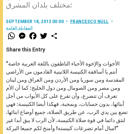
مختلف بلدان المشرق:
SEPTEMBER 18, 2013 00:00
FRANCESCO NULL
المقابلة العامة
W
M
F
T
S
h
e
a
w
h
a
s
c
i
a
t
s
e
t
r
Share this Entry
s
e
b
t
e
A
n
o
e
p
g
o
r
“الأخوات والإخوة الأحباء الناطقون باللغة العربية خاصة
p
e
k
r
أنتم يا أساقفة الكنيسة اللاتينية القادمون من الأراضي
المقدسة ومن سوريا ومن الأردن ومن العراق ومن لبنان
ومن مصر ومن الصومال ومن دول الخليج: كما أن الأم
تعرف أن تتضرع، وأن تقرع على كل الأبواب من أجل
أبنائها، بدون حسابات، وبمحبة، فهكذا أيضا الكنيسة: فهي
تضع بين يدي الرب، عن طريق الصلاة، جميع أوضاع ابنائها.
لنثق دائما في قوة صلاة الكنيسة، لأن الرب لا يبق أبدا غير
مبال أمام تضرعات كنيسته! وأمنح لكم جميعا البركة!”