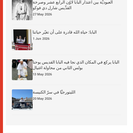
العبوديَّة بين اعتذار البابا لاوُن الرابع عشر وصرخة
القدِّيس شارل دي فوكو
27 May 2026
البابا: حياة الله قادرة على أن تغيّر حياتنا
1 Jun 2026
البابا يركع في المكان الذي نجا فيه البابا القديس يوحنا
بولس الثاني من محاولة اغتيال
13 May 2026
الليتورجيَّا في سرّ الكنيسة
20 May 2026