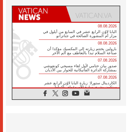
08.08.2026
البابا لاوُن الرابع عشر في السابع من أيلول في
مزار أم المشورة الصالحة في جناتزانو
08.08.2026
بارولين يختتم زيارته إلى المكسيك مؤكدا أن
صناعة السلام تبدأ بالتعاطف مع ألم الآخر
07.08.2026
صدور بيان ختامي لأول لقاء مسيحي كونفوشي
بمشاركة الدائرة الفاتيكانية للحوار بين الأديان
07.08.2026
الكاردينال ستورلا: زيارة البابا لاوُن الرابع عشر
ستكون بشرى سارة للأوروغواي بأكملها
07.08.2026
الفاتيكان يعلن برنامج الزيارة الرسولية للبابا لاوُن
الرابع عشر إلى فرنسا
07.08.2026
في الذكرى الـ ٨١ لحادثة هيروشيما الكنيسة في
اليابان تنظم ١٠ أيام للصلاة على نية السلام
07.08.2026