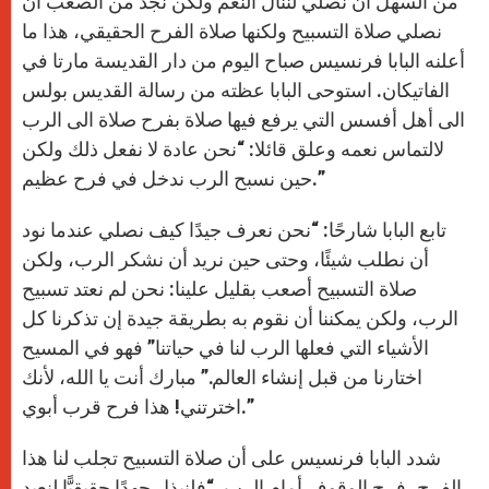
من السهل أن نصلي لننال النعم ولكن نجد من الصعب ان
p
e
k
r
نصلي صلاة التسبيح ولكنها صلاة الفرح الحقيقي، هذا ما
أعلنه البابا فرنسيس صباح اليوم من دار القديسة مارتا في
الفاتيكان. استوحى البابا عظته من رسالة القديس بولس
الى أهل أفسس التي يرفع فيها صلاة بفرح صلاة الى الرب
لالتماس نعمه وعلق قائلا: “نحن عادة لا نفعل ذلك ولكن
حين نسبح الرب ندخل في فرح عظيم.”
تابع البابا شارحًا: “نحن نعرف جيدًا كيف نصلي عندما نود
أن نطلب شيئًا، وحتى حين نريد أن نشكر الرب، ولكن
صلاة التسبيح أصعب بقليل علينا: نحن لم نعتد تسبيح
الرب، ولكن يمكننا أن نقوم به بطريقة جيدة إن تذكرنا كل
الأشياء التي فعلها الرب لنا في حياتنا” فهو في المسيح
اختارنا من قبل إنشاء العالم.” مبارك أنت يا الله، لأنك
اخترتني! هذا فرح قرب أبوي.”
شدد البابا فرنسيس على أن صلاة التسبيح تجلب لنا هذا
الفرح، فرح الوقوف أمام الرب. “فلنبذل جهدًا حقيقيًّا لنعيد