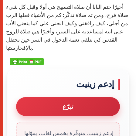
أخيرًا ختم البابا أن صلاة التسبيح هي أولا وقبل كل شيء
صلاة فرح، ومن ثم صلاة تذكّر: كم من الأشياء فعلها الرب
من أجلي، كيف رافقني وكيف انحنى علي كما ينحني الأب
على ابنه لمساعدته على السير، وأخيرًا هي صلاة للروح
القدس كي نتلقى نعمة الدخول في السر حين نحتفل
بالإفخارستيا.
إدعم زينيت
تبرّع
إدعم زينيت. متوفّرة بخمس لغات، يموّلها