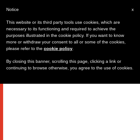
AR
Notice
x
This website or its third party tools use cookies, which are
necessary to its functioning and required to achieve the
purposes illustrated in the cookie policy. If you want to know
البابا فرنسيس: سبحوا الرب لأنه
more or withdraw your consent to all or some of the cookies,
please refer to the
cookie policy
.
اختاركم!
By closing this banner, scrolling this page, clicking a link or
continuing to browse otherwise, you agree to the use of cookies.
في عظته الصباحية في دار القديسة مارتا