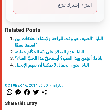
القرّاء. إشترك تبرّع
Related Posts:
البابا: "الصيف هو وقت للراحة ولإنشاء العلاقات بين
بعضنا بعضًا!"
البابا: عدم الصلاة على نيّة الحكّام خطيئة
باناما: أتؤمن بهذا الحب؟ أيستحقّ هذا الحبّ العناء؟
البابا: بدون الجمال لا يمكننا أن نفهم الإنجيل
باباوات
OCTOBER 16, 2014 00:00
W
M
F
T
S
h
e
a
w
h
a
s
c
i
a
t
s
e
t
r
Share this Entry
s
e
b
t
e
A
n
o
e