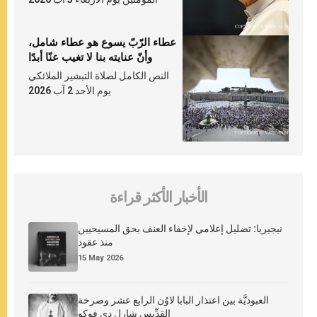
عطاء الرّبّ يسوع هو عطاء شامل،
وأنّ عنايته بنا لا تغيب عنّا أبدًا
النص الكامل لصلاة التبشير الملائكي
يوم الأحد 2 آب 2026
الأخبار الأكثر قراءة
نيجيريا: تضليل إعلامي لإخفاء العنف بحق المسيحيين
منذ عقود
15 May 2026
العبوديَّة بين اعتذار البابا لاوُن الرابع عشر وصرخة
القدِّيس شارل دي فوكو