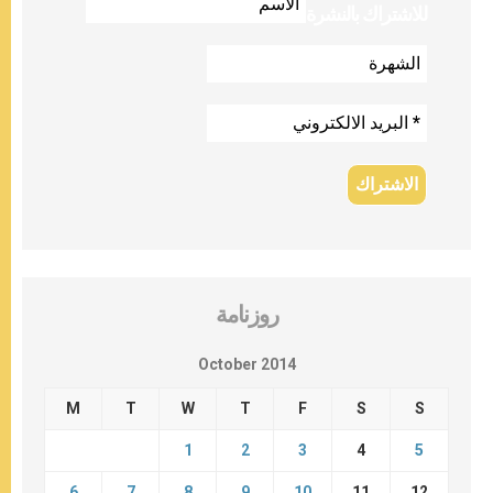
للاشتراك بالنشرة
روزنامة
October 2014
M
T
W
T
F
S
S
1
2
3
4
5
6
7
8
9
10
11
12