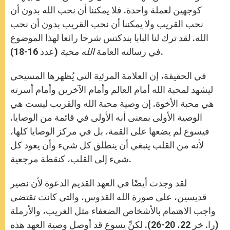
كوجهين لعملة واحدة. فلا يمكننا أن نحب الله بدون أن
نحب القريب ولا يمكننا أن نحب القريب بدون أن نحب
الله. لقد ترك لنا البابا بندكتس شرحا رائعا لهذا الموضوع
(عدد 16-18).
في رسالته العامة
الله محبة
في الحقيقة، إن العلامة المرئية التي يُظهرها المسيحي
ليشهد لمحبة الله أمام العالم وأمام الآخرين وأمام أسرته
هي محبة الأخوة. إن وصية محبة الله والقريب ليست هي
الوصية الأولى بمعنى أنه الأولى في قائمة من الوصايا.
فيسوع لم يضعها على القمة، بل في مركز الوصايا كلها،
لأنه من القلب ينبغي أن ينطلق كل شيء وأن يعود كل
شيء إلى القلب، كنقطة مرجعية.
لقد وجدت أيضًا في العهد القديم الدعوة لأن نصير
قديسين، على صورة الله القدوس، والتي كانت تقتضي
واجب الاهتمام بالأشخاص الضعفاء مثل الغريب، والأرملة
(را. خر 22، 20-26). لكنِّ يسوع قد أوصل وصية العهد هذه