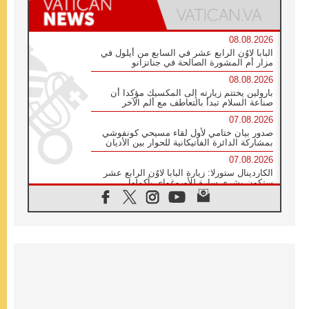
08.08.2026
البابا لاوُن الرابع عشر في السابع من أيلول في
مزار أم المشورة الصالحة في جناتزانو
08.08.2026
بارولين يختتم زيارته إلى المكسيك مؤكدا أن
صناعة السلام تبدأ بالتعاطف مع ألم الآخر
07.08.2026
صدور بيان ختامي لأول لقاء مسيحي كونفوشي
بمشاركة الدائرة الفاتيكانية للحوار بين الأديان
07.08.2026
الكاردينال ستورلا: زيارة البابا لاوُن الرابع عشر
ستكون بشرى سارة للأوروغواي بأكملها
07.08.2026
الفاتيكان يعلن برنامج الزيارة الرسولية للبابا لاوُن
الرابع عشر إلى فرنسا
07.08.2026
في الذكرى الـ ٨١ لحادثة هيروشيما الكنيسة في
اليابان تنظم ١٠ أيام للصلاة على نية السلام
07.08.2026
الكنيسة في الأوروغواي: زيارة البابا ستعزز
الإيمان والرجاء