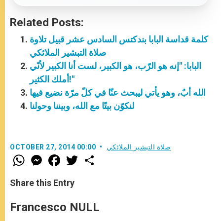
Related Posts:
كلمة قداسة البابا بندكتس السادس عشر قبيل تلاوة
صلاة التبشير الملائكي
البابا: "إنه هو الرّب، هو الكبير، لست أنا الكبير لأنّي
أملك الكثير!"
الله أبٌ، وهو يأتي ليبحث عنّا في كلّ مرّة نضيع فيها
لنكوّن بيتًا مع الله، وبيننا وحولنا
صلاة التبشير الملائكي
OCTOBER 27, 2014 00:00
W
M
F
T
S
h
e
a
w
h
a
s
c
i
a
t
s
e
t
r
Share this Entry
s
e
b
t
e
A
n
o
e
p
g
o
r
Francesco NULL
p
e
k
r