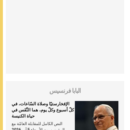
البابا فرنسيس
الإفخارستيّا وصلاة السّاعات، في
كلّ أسبوع وكلّ يوم، هما النَّفَس في
حياة الكنيسة
النص الكامل للمقابلة العامّة مع
المؤمنين يوم الأربعاء 5 آب 2026