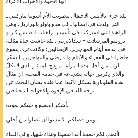
أيها الأخوة والأخوات الأعزاء،
لقد جرى بالأمس الاحتفال بتطويب الأم أسونتا ماركيتي ـ
التي ولدت في إيطاليا ـ في ساو باولو بالبرازيل. وهي
الراهبة التي اشتركت في تأسيس راهبات القديس كارلو
بروميو المرسلات – سكالابريني. لقد عاشت حياة مثالية
في خدمة أيتام المهاجرين الإيطاليين؛ وكانت ترى يسوع
حاضرا في الفقراء والأيتام والمرضى والمهاجرين. لنشكر
الرب من أجل هذه المرأة، نموذج المبشر الذي لا يكلّ
والذي يكرس حياته بشجاعة في خدمة المحبة. إن مثالُ
هذه الطوباوية يشكل تأكيدا عما قلناه بشأن البحث عن
وجه الله في الإخوة والأخوات المحتاجين.
أشكر الجميع وأحييكم بمودة.
ومن فضلكم، لا تنسوا أن تصلوا من أجلي.
أتمنى لكم جميعا أحدا سعيدا وغداء شهيا، وإلى اللقاء!