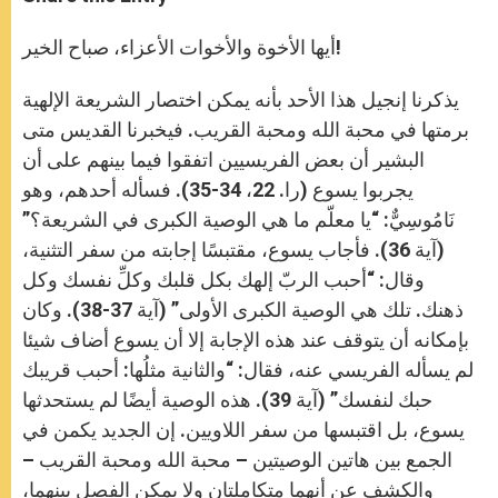
s
e
b
t
e
A
n
o
e
p
g
o
r
أيها الأخوة والأخوات الأعزاء، صباح الخير!
p
e
k
r
يذكرنا إنجيل هذا الأحد بأنه يمكن اختصار الشريعة الإلهية
برمتها في محبة الله ومحبة القريب. فيخبرنا القديس متى
البشير أن بعض الفريسيين اتفقوا فيما بينهم على أن
يجربوا يسوع (را. 22، 34-35). فسأله أحدهم، وهو
نَامُوسِيٌّ: “يا معلّم ما هي الوصية الكبرى في الشريعة؟”
(آية 36). فأجاب يسوع، مقتبسًا إجابته من سفر التثنية،
وقال: “أحبب الربّ إلهك بكل قلبك وكلِّ نفسك وكل
ذهنك. تلك هي الوصية الكبرى الأولى” (آية 37-38). وكان
بإمكانه أن يتوقف عند هذه الإجابة إلا أن يسوع أضاف شيئا
لم يسأله الفريسي عنه، فقال: “والثانية مثلُها: أحبب قريبك
حبك لنفسك” (آية 39). هذه الوصية أيضًا لم يستحدثها
يسوع، بل اقتبسها من سفر اللاويين. إن الجديد يكمن في
الجمع بين هاتين الوصيتين – محبة الله ومحبة القريب –
والكشف عن أنهما متكاملتان ولا يمكن الفصل بينهما،