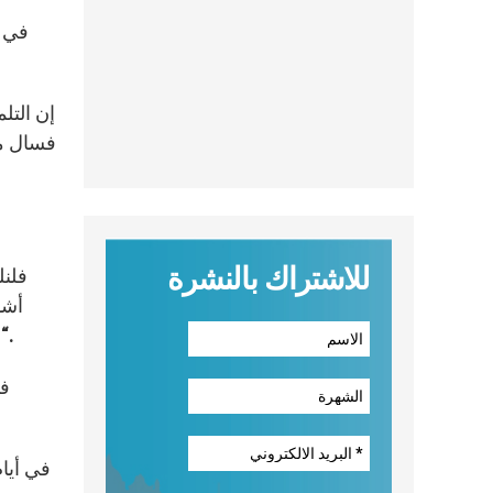
في ه
إن التل
للاشتراك بالنشرة
أشد
“الله محبة” (1 يو 4، 8. 16). “إنطلاقًا من هذه النظرة – كتبت – يجد المسيحي الطريق لعيشه ولمحبته” (الله محبة، 12).
فب
في أيام