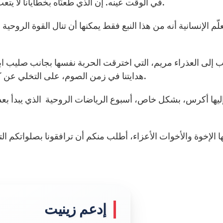
في الوقت عينه. إن الذي طعنّاه بخطايانا لا يتعب من إفاضة نبع لا ينضب من الحب الرحيم على العالم.
علّم الإنسانية أنه من هذا النبع فقط يمكنها أن تنال القوة الروحي
 إلى العذراء مريم، التي اخترقت الحربة نفسها بجانب صليب ابنه
هدايتنا في زمن الصوم، على التخلي عن كل ما يشتتنا عن الإصغاء للمسيح ولكلمته، كلمة الحياة.
ليها أكرس، بشكل خاص، أسبوع الرياضات الروحية الذي يبدأ بعد 
ها الإخوة والأخوات الأعزاء، أطلب منكم أن ترافقونا بصلواتكم ال
إدعم زينيت