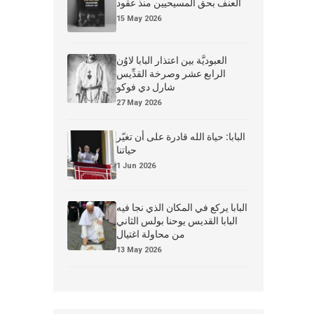
العنف بحق المسيحيين منذ عقود
15 May 2026
العبوديَّة بين اعتذار البابا لاوُن
الرابع عشر وصرخة القدِّيس
شارل دي فوكو
27 May 2026
البابا: حياة الله قادرة على أن تغيّر
حياتنا
1 Jun 2026
البابا يركع في المكان الذي نجا فيه
البابا القديس يوحنا بولس الثاني
من محاولة اغتيال
13 May 2026