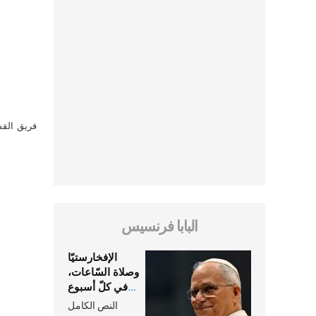
فريق القس
البابا فرنسيس
الإفخارستيّا
وصلاة السّاعات،
في كلّ أسبوع
وكلّ يوم، هما
النص الكامل