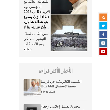
النَّفَس في حياة
للمقابلة العامّة مع
الكنيسة
المؤمنين يوم
الأربعاء 5 آب 2026
عطاء الرّبّ يسوع
هو عطاء شامل،
وأنّ عنايته بنا لا
تغيب عنّا أبدًا
النص الكامل لصلاة
التبشير الملائكي
يوم الأحد 2 آب
2026
الأخبار الأكثر قراءة
الكنيسة الكاثوليكية في فرنسا
تستعدّ لاستقبال البابا قريبًا
8 May 2026
نيجيريا: تضليل إعلامي لإخفاء