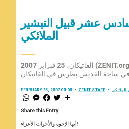
سادس عشر قبيل التبشير
الملائكي
الفاتيكان، 25 فبراير 2007 (ZENIT.org)– ننشر في ما يلي النص الكامل للكلمة التي ألقاها
 الملائكي
ZENIT STAFF
FEBRUARY 25, 2007 00:00
W
M
F
T
S
h
e
a
w
h
a
s
c
i
a
t
s
e
t
r
Share this Entry
s
e
b
t
e
A
n
o
e
p
g
o
r
أيها الإخوة والأخوات الأعزاء!
p
e
k