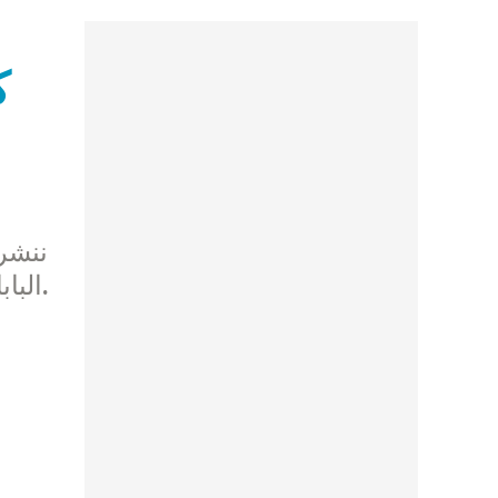
ك
البابا بندكتس السادس عشر قبيل التبشير الملائكي في ساحة القديس بطرس في الفاتيكان.