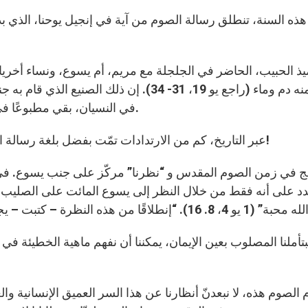
ذه السنة، تنطلق رسالة الصوم من آية في إنجيل يوحنا، الذي بد
ميذ الحبيب، الحاضر في الجلجلة مع مريم، أم يسوع، ونساء أخر
فسال منه دم وماء (راجع يو 19، 31- 34). إن ذ
في النسيان، بقي مطبوعًا في ناظري والرسول وفي قلبه، فقام بعرضه في إنجيله.
عبر التاريخ، كم من الارتدادات تمّت بفضل بلغة رسالة الحب التي يتلقاها من يوجه النظر إلى يسوع المصلوب!
د على أنه فقط من خلال النظر إلى يسوع المائت على الصليب لأج
تأملنا المصلوب بعين الإيمان، يمكننا أن نفهم ماهية الخطيئة ف
 الصوم هذه، لا نبعدنّ أنظارنا عن هذا السر العميق الإنسانية والع