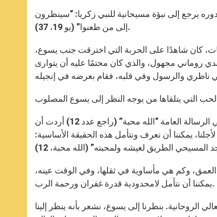
r
وره يرجع إلى نبؤة مسيحانية للنبي زكريا: “سينظرون
إلى من طعنوا” (يو 19، 37).
يات، كان شاهدًا على الحربة التي اخترقت جنب يسوع،
لك الصنيع الذي قام به جندي روماني مجهول، والذي كان محتمًا عليه أن يتوارى
فلنلج في زمن الصوم المقدس و “نظرنا” مركّز على جنب يسوع. في الرسالة العامة “الله محبة” (راجع عدد 12) أردت أن
لنا، يمكننا أن نعرف ونتأمل هذه الحقيقة الأساسية:
ي العمق، وكم هي مأساوية في ثقلها، وفي الوقت عينه،
يمكننا أن نتأمل لامحدودية قدرة غفران ورحمة الرب.
الي الروحانية. بنظرنا إلى يسوع، نشعر بأنه ينظر إلينا