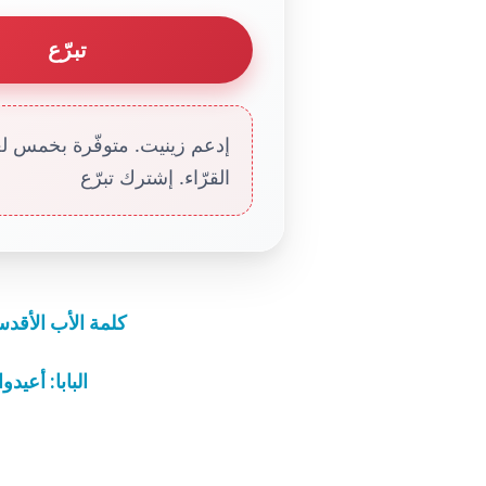
تبرّع
إدعم زينيت. متوفّرة بخمس لغا
القرّاء. إشترك تبرّع
كلمة الأب الأقد
البابا: أعيد