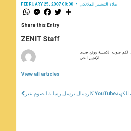
صلاة التبشير الملائكي
FEBRUARY 25, 2007 00:00
W
M
F
T
S
h
e
a
w
h
a
s
c
i
a
t
s
e
t
r
Share this Entry
s
e
b
t
e
A
n
o
e
p
g
o
r
ZENIT Staff
p
e
k
r
صل لكم صوت الكنيسة ووقع صدى
الإنجيل الحي.
View all articles
 للكهنة
كاردينال يرسل رسالة الصوم عبر YouTube