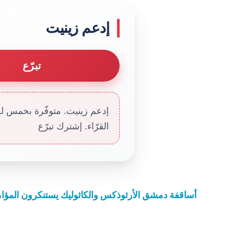
إدعم زينيت
تبرّع
إدعم زينيت. متوفّرة بخمس لغا
القرّاء. إشترك تبرّع
أساقفة دمشق الأرثوذكس والكاثوليك يستنكرون المؤامرة