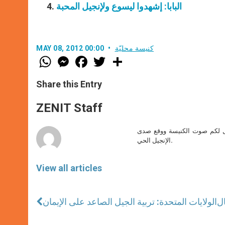
البابا: إشهدوا ليسوع ولإنجيل المحبة
كنيسة محليّة
MAY 08, 2012 00:00
W
M
F
T
S
h
e
a
w
h
a
s
c
i
a
t
s
e
t
r
Share this Entry
s
e
b
t
e
A
n
o
e
p
g
o
r
ZENIT Staff
p
e
k
r
صل لكم صوت الكنيسة ووقع صدى
الإنجيل الحي.
View all articles
ال
الولايات المتحدة: تربية الجيل الصاعد على الإيمان