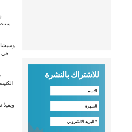
و
ستتضم
وسيشارك
في ا
للاشتراك بالنشرة
س
الكنيس