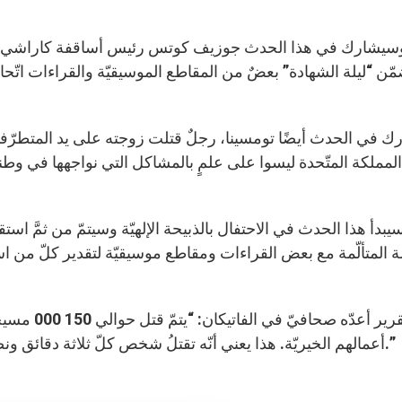
سيشارك في هذا الحدث جوزيف كوتس رئيس أساقفة كاراشي في
ّن “ليلة الشهادة” بعضٌ من المقاطع الموسيقيّة والقراءات اتّح
 في الحدث أيضًا تومسينا، رجلٌ قتلت زوجته على يد المتطرّفي
لمملكة المتّحدة ليسوا على علمٍ بالمشاكل التي نواجهها في و
يبدأ هذا الحدث في الاحتفال بالذبيحة الإلهيّة وسيتمّ من ثمَّ اس
ة المتألّمة مع بعض القراءات ومقاطع موسيقيّة لتقدير كلّ من اس
ويفيدُ تقرير
أعمالهم الخيريّة. هذا يعني أنّه تقتلُ شخص كلّ ثلاثة دقائق ونصف. إنّنا نشهدُ فعلًا جيلًا جديدًا من الشهداء المسيحيّين.”