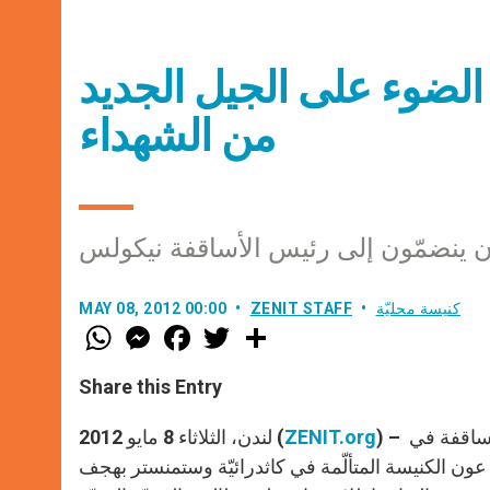
الضوء على الجيل الجديد
من الشهداء
ون ينضمّون إلى رئيس الأساقفة نيكولس
كنيسة محليّة
ZENIT STAFF
MAY 08, 2012 00:00
W
M
F
T
S
h
e
a
w
h
a
s
c
i
a
t
s
e
t
r
Share this Entry
s
e
b
t
e
A
n
o
e
p
g
o
r
) – ينضمُّ أساقفةٌ من بلدان فيها يُضطهد المسيحيّون إلى إخوتهم الأساقفة في
ZENIT.org
لندن، الثلاثاء 8 مايو 2012 (
p
e
k
 عون الكنيسة المتألّمة في كاثدرائيّة وستمنستر بهجف
r