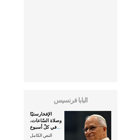
البابا فرنسيس
الإفخارستيّا
وصلاة السّاعات،
في كلّ أسبوع
وكلّ يوم، هما
النص الكامل