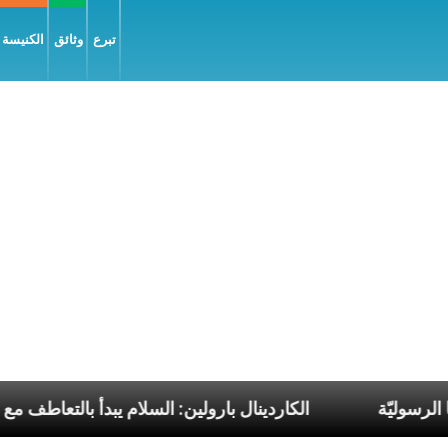
تبرع
وثائق
الكنيسة و
لات البابا الرسوليّة
الكاردينال بارولين: السلام يبدأ ب