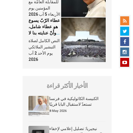
النَّفَس في حياة
للمقابلة العامّة مع
الكنيسة
المؤمنين يوم
الأربعاء 5 آب 2026
عطاء الرّبّ يسوع
هو عطاء شامل،
وأنّ عنايته بنا لا
تغيب عنّا أبدًا
النص الكامل لصلاة
التبشير الملائكي
يوم الأحد 2 آب
2026
الأخبار الأكثر قراءة
الكنيسة الكاثوليكية في فرنسا
تستعدّ لاستقبال البابا قريبًا
8 May 2026
نيجيريا: تضليل إعلامي لإخفاء