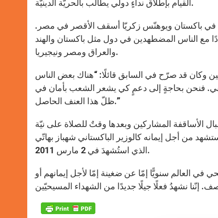
القيام بإطلاق نداءٍ دولي يطالب بالحريّة الدينيّة.
 باكستان ويوهنّس زكريّا أسقف الأقصر في مصر.
ادًا مع الناس المضطهدين في دول مثل باكستان والهند
والعراق ومصر ونيجيريا.
ن وكان قد صرّح في السابق قائلًا: “هناك بعض الناس
طني. فنحن بحاجةٍ إلى دعمٍ كي يشعر الشعب بأمان في
ظلّ هذا العنف الحاصل.”
تقبال الأساقفة المشاركين وبعدها وقتٌ للصلاة على نيّة
تشهد من أجل إيمانه كالوزير الباكستاني شهباز بهاتّي
الذي استُشهدَ في 2 مارس 2011.
 أعدّه صحافيّ في الفاتيكان: “يتمّ قتل حوالي 150 000 مسيحي في العالم سنويًّا إمّا عن ضغينة إمّا لأجل إيمانهم أو