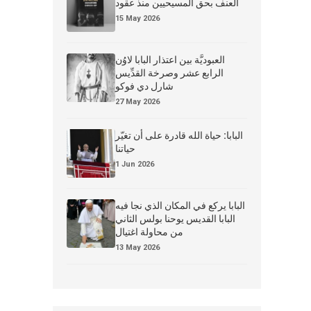
العنف بحق المسيحيين منذ عقود
15 May 2026
العبوديَّة بين اعتذار البابا لاوُن
الرابع عشر وصرخة القدِّيس
شارل دي فوكو
27 May 2026
البابا: حياة الله قادرة على أن تغيّر
حياتنا
1 Jun 2026
البابا يركع في المكان الذي نجا فيه
البابا القديس يوحنا بولس الثاني
من محاولة اغتيال
13 May 2026