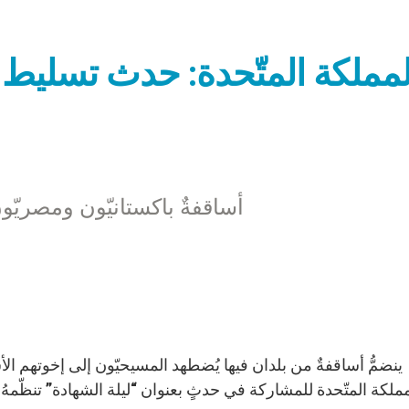
لمملكة المتّحدة: حدث تسليط 
أساقفةٌ باكستانيّون ومصريّ
مملكة المتّحدة للمشاركة في حدثٍ بعنوان “ليلة الشهادة” تنظّمهُ