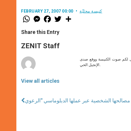
كنيسة محليّة
FEBRUARY 27, 2007 00:00
W
M
F
T
S
h
e
a
w
h
a
s
c
i
a
t
s
e
t
r
Share this Entry
s
e
b
t
e
A
n
o
e
p
g
o
r
ZENIT Staff
p
e
k
r
صل لكم صوت الكنيسة ووقع صدى
الإنجيل الحي.
View all articles