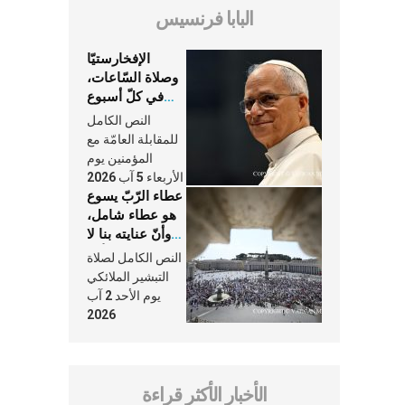
البابا فرنسيس
الإفخارستيّا
وصلاة السّاعات،
في كلّ أسبوع
وكلّ يوم، هما
النص الكامل
النَّفَس في حياة
للمقابلة العامّة مع
الكنيسة
المؤمنين يوم
الأربعاء 5 آب 2026
عطاء الرّبّ يسوع
هو عطاء شامل،
وأنّ عنايته بنا لا
تغيب عنّا أبدًا
النص الكامل لصلاة
التبشير الملائكي
يوم الأحد 2 آب
2026
الأخبار الأكثر قراءة