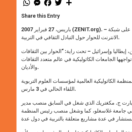
W
M
F
T
S
h
e
a
w
h
a
s
c
i
a
t
s
e
t
r
Share this Entry
s
e
b
t
e
A
n
o
e
p
g
o
r
باريس، 27 فبراير 2007 (ZENIT.org). – سيلتقي أساتذة الجامعات الكاثوليكية لمدة أسبوعين في منبر الكتروني على شبكة
p
e
k
الانترنت للحوار حول التبادل الثقافي في التربية.
r
 إيطاليا وإسرائيل – تحت راية: “الحوار بين الثقافات
اجهها الجامعات الكاثوليكية في عالم متعدد الثقافات
والأديان.
كاثوليكية العالمية لمؤسسات العلوم التربوية (ACISE) وسينتهي
اللقاء الحالي في 3 مارس.
أب بارت ج. مكغتريك الذي شغل في السابق منصب مدير
ة في جامعة غلاسغلو، كما وشغل منصب رئيس المنظمة