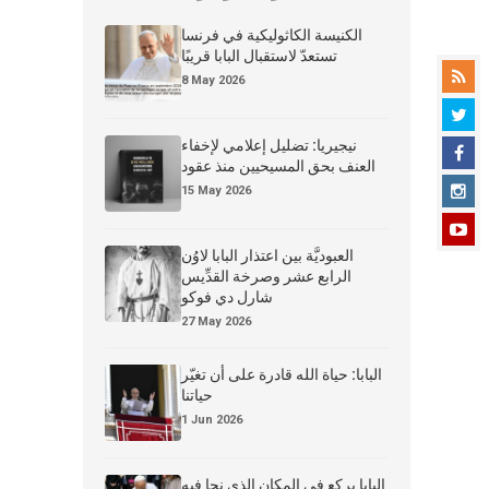
الكنيسة الكاثوليكية في فرنسا
تستعدّ لاستقبال البابا قريبًا
8 May 2026
نيجيريا: تضليل إعلامي لإخفاء
العنف بحق المسيحيين منذ عقود
15 May 2026
العبوديَّة بين اعتذار البابا لاوُن
الرابع عشر وصرخة القدِّيس
شارل دي فوكو
27 May 2026
البابا: حياة الله قادرة على أن تغيّر
حياتنا
1 Jun 2026
البابا يركع في المكان الذي نجا فيه