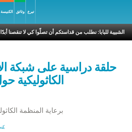
تبرع
وثائق
الكنيسة و
سّلام
الشبيبة للبابا: نطلب من قداستكم أن تصلّوا كي لا
حلقة دراسية على شبكة الا
الكاثوليكية حو
برعاية المنظمة الكاثول
كني