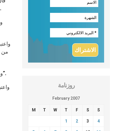
قال
هناك العديد من المسائل والقيم ال
وأ
واعتب
من ا
وصرّح: “علينا أن نفكر بأزمنة يمكننا أن نعيش فيها انطلاقًا من جذورنا وأن نوصل رسالتنا إلى عالم ينقصه الآن قيادة قوية”.
روزنامة
واعتب
February 2007
M
T
W
T
F
S
S
1
2
3
4