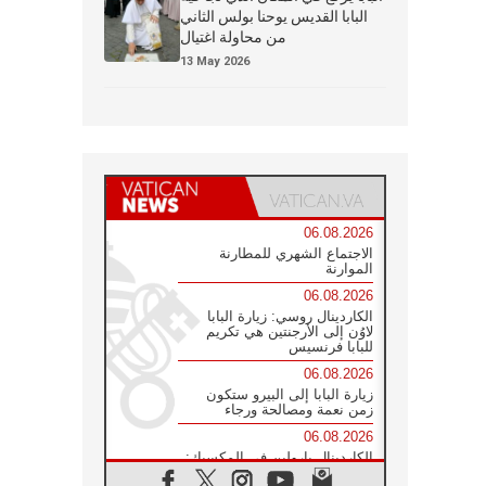
البابا القديس يوحنا بولس الثاني
من محاولة اغتيال
13 May 2026
06.08.2026
الاجتماع الشهري للمطارنة
الموارنة
06.08.2026
الكاردينال روسي: زيارة البابا
لاوُن إلى الأرجنتين هي تكريم
للبابا فرنسيس
06.08.2026
زيارة البابا إلى البيرو ستكون
زمن نعمة ومصالحة ورجاء
06.08.2026
الكاردينال بارولين في المكسيك:
علينا أن نكون حاضرين إلى جانب