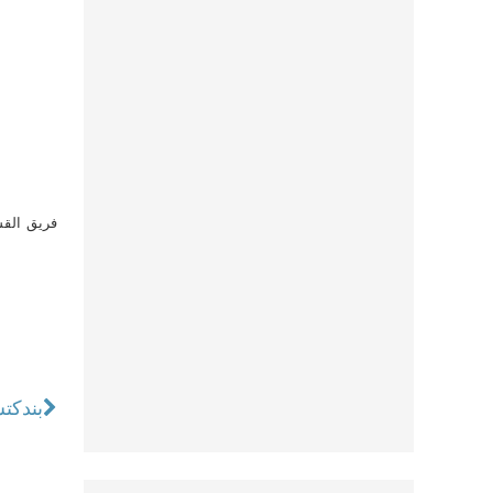
فريق القس
بندكت