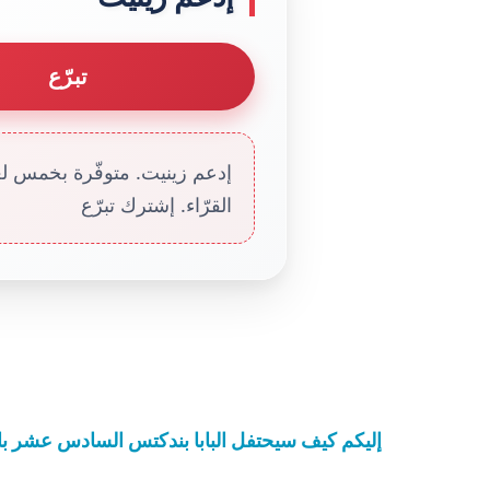
تبرّع
إدعم زينيت. متوفّرة بخمس لغا
القرّاء. إشترك تبرّع
إليكم كيف سيحتفل البابا بندكتس السادس عشر با