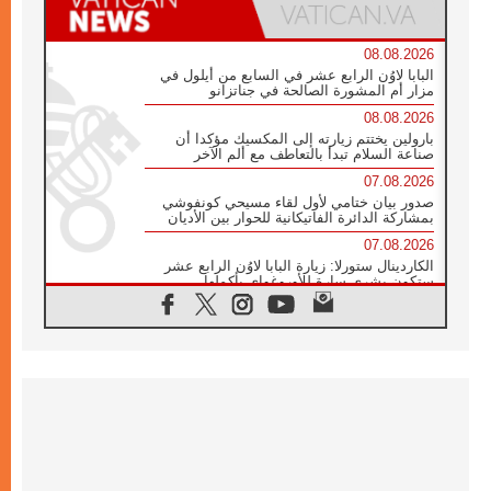
08.08.2026
البابا لاوُن الرابع عشر في السابع من أيلول في
مزار أم المشورة الصالحة في جناتزانو
08.08.2026
بارولين يختتم زيارته إلى المكسيك مؤكدا أن
صناعة السلام تبدأ بالتعاطف مع ألم الآخر
07.08.2026
صدور بيان ختامي لأول لقاء مسيحي كونفوشي
بمشاركة الدائرة الفاتيكانية للحوار بين الأديان
07.08.2026
الكاردينال ستورلا: زيارة البابا لاوُن الرابع عشر
ستكون بشرى سارة للأوروغواي بأكملها
07.08.2026
الفاتيكان يعلن برنامج الزيارة الرسولية للبابا لاوُن
الرابع عشر إلى فرنسا
07.08.2026
في الذكرى الـ ٨١ لحادثة هيروشيما الكنيسة في
اليابان تنظم ١٠ أيام للصلاة على نية السلام
07.08.2026
الكنيسة في الأوروغواي: زيارة البابا ستعزز
الإيمان والرجاء