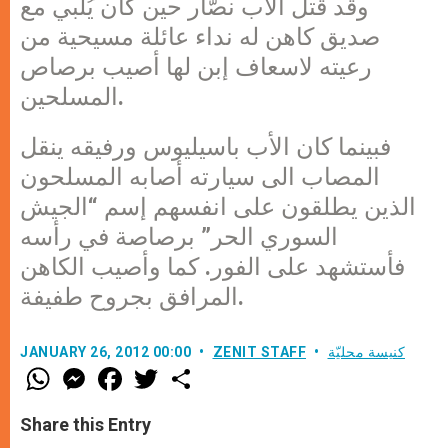
وقد قُتل الاب نصّار حين كان يُلبي مع
صديق كاهن له نداء عائلة مسيحية من
رعيته لاسعاف إبن لها أصيب برصاص
المسلحين.
فبينما كان الأب باسيليوس ورفيقه ينقل
المصاب الى سيارته أصابه المسلحون
الذين يطلقون على انفسهم إسم “الجيش
السوري الحر” برصاصة في رأسه
فأستشهد على الفور. كما وأصيب الكاهن
المرافق بجروح طفيفة.
كنيسة محليّة
ZENIT STAFF
JANUARY 26, 2012 00:00
W
M
F
T
S
h
e
a
w
h
a
s
c
i
a
t
s
e
t
r
Share this Entry
s
e
b
t
e