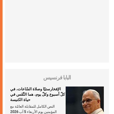
البابا فرنسيس
الإفخارستيّا وصلاة السّاعات، في
كلّ أسبوع وكلّ يوم، هما النَّفَس في
حياة الكنيسة
النص الكامل للمقابلة العامّة مع
المؤمنين يوم الأربعاء 5 آب 2026