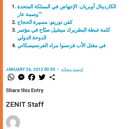
الكاردينال أوبريان: الإجهاض في المملكة المتحدة
"وصمة عار"
كفن تورينو: مسيرة الحجاج
كلمة غبطة البطريرك ميشيل صبّاح في مؤتمر
الدوحة الدولي
في مقتل الأب فرنسوا مراد الفرنسيسكاني
كنيسة محليّة
JANUARY 26, 2012 00:00
W
M
F
T
S
h
e
a
w
h
a
s
c
i
a
t
s
e
t
r
Share this Entry
s
e
b
t
e
A
n
o
e
p
g
o
r
ZENIT Staff
p
e
k
r