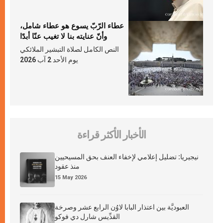
عطاء الرّبّ يسوع هو عطاء شامل،
وأنّ عنايته بنا لا تغيب عنّا أبدًا
النص الكامل لصلاة التبشير الملائكي
يوم الأحد 2 آب 2026
الأخبار الأكثر قراءة
نيجيريا: تضليل إعلامي لإخفاء العنف بحق المسيحيين
منذ عقود
15 May 2026
العبوديَّة بين اعتذار البابا لاوُن الرابع عشر وصرخة
القدِّيس شارل دي فوكو