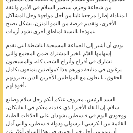
من شجاعة وحزم. سيصير السلام في الأمن والثقة
المتبادلة إطارا مرجعيا ثابتا من أجل مواجهة وحل المشاكل
الأخرى، وتقديم فرصة من النمو المتزن، بشكل يصبح
نموذجا بالنسبة لمناطق أخرى تشهد أزمات.
بودي أن أشير إلى الجماعة المسيحية الناشطة التي تقدم
إسهامها القيّم للخير المشترك ضمن المجتمع والتي
تشارك في أفراح وأتراح الشعب كله. والمسيحيون
يرغبون في متابعة دورهم هذا كمواطنين يتمتعون بكامل
الحقوق، بالتعاون مع المواطنين الآخرين الذين يعتبرونهم
أخوة لهم.
السيد الرئيس، معروف عنكم أنكم رجل سلام وصانع
سلام. إن اللقاء الأخير الذي عقدته معكم في الفاتيكان،
ووجودي اليوم في فلسطين يشهدان على العلاقات الطيبة
القائمة بين الكرسي الرسولي ودولة فلسطين، والتي آمل
أن تنمو من أجل خير الجميع. في هذا السياق أعبّر عن