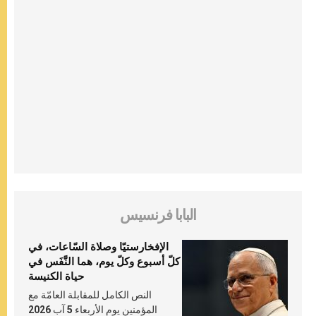
البابا فرنسيس
الإفخارستيّا وصلاة السّاعات، في
كلّ أسبوع وكلّ يوم، هما النَّفَس في
حياة الكنيسة
النص الكامل للمقابلة العامّة مع
المؤمنين يوم الأربعاء 5 آب 2026