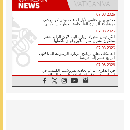
07.08.2026
صدور بيان ختامي لأول لقاء مسيحي كونفوشي
بمشاركة الدائرة الفاتيكانية للحوار بين الأديان
07.08.2026
الكاردينال ستورلا: زيارة البابا لاوُن الرابع عشر
ستكون بشرى سارة للأوروغواي بأكملها
07.08.2026
الفاتيكان يعلن برنامج الزيارة الرسولية للبابا لاوُن
الرابع عشر إلى فرنسا
07.08.2026
في الذكرى الـ ٨١ لحادثة هيروشيما الكنيسة في
اليابان تنظم ١٠ أيام للصلاة على نية السلام
07.08.2026
الكنيسة في الأوروغواي: زيارة البابا ستعزز
الإيمان والرجاء
06.08.2026
الاجتماع الشهري للمطارنة الموارنة
06.08.2026
الكاردينال روسي: زيارة البابا لاوُن إلى الأرجنتين
هي تكريم للبابا فرنسيس
06.08.2026