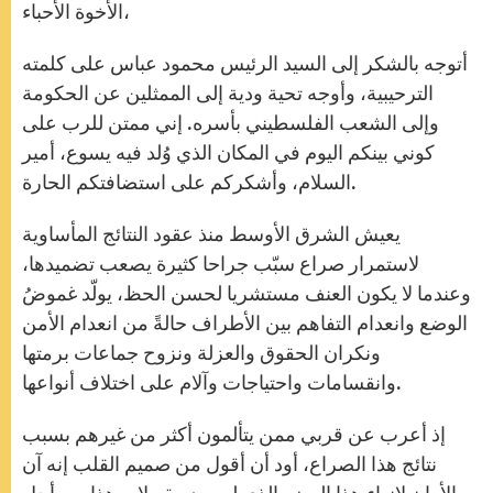
الأخوة الأحباء،
أتوجه بالشكر إلى السيد الرئيس محمود عباس على كلمته
الترحيبية، وأوجه تحية ودية إلى الممثلين عن الحكومة
وإلى الشعب الفلسطيني بأسره. إني ممتن للرب على
كوني بينكم اليوم في المكان الذي وُلد فيه يسوع، أمير
السلام، وأشكركم على استضافتكم الحارة.
يعيش الشرق الأوسط منذ عقود النتائج المأساوية
لاستمرار صراع سبّب جراحا كثيرة يصعب تضميدها،
وعندما لا يكون العنف مستشريا لحسن الحظ، يولّد غموضُ
الوضع وانعدام التفاهم بين الأطراف حالةً من انعدام الأمن
ونكران الحقوق والعزلة ونزوح جماعات برمتها
وانقسامات واحتياجات وآلام على اختلاف أنواعها.
إذ أعرب عن قربي ممن يتألمون أكثر من غيرهم بسبب
نتائج هذا الصراع، أود أن أقول من صميم القلب إنه آن