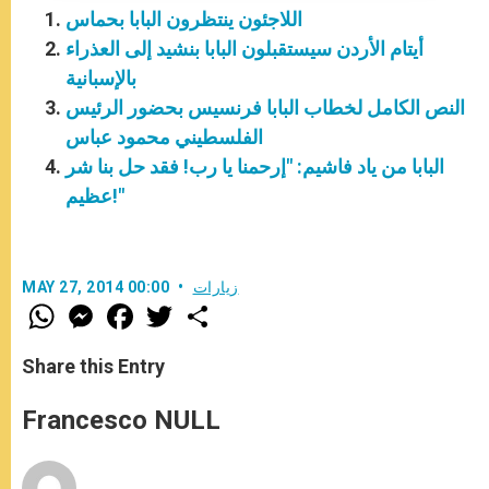
اللاجئون ينتظرون البابا بحماس
أيتام الأردن سيستقبلون البابا بنشيد إلى العذراء
بالإسبانية
النص الكامل لخطاب البابا فرنسيس بحضور الرئيس
الفلسطيني محمود عباس
البابا من ياد فاشيم: "إرحمنا يا رب! فقد حل بنا شر
عظيم!"
زيارات
MAY 27, 2014 00:00
W
M
F
T
S
h
e
a
w
h
a
s
c
i
a
t
s
e
t
r
Share this Entry
s
e
b
t
e
A
n
o
e
p
g
o
r
Francesco NULL
p
e
k
r