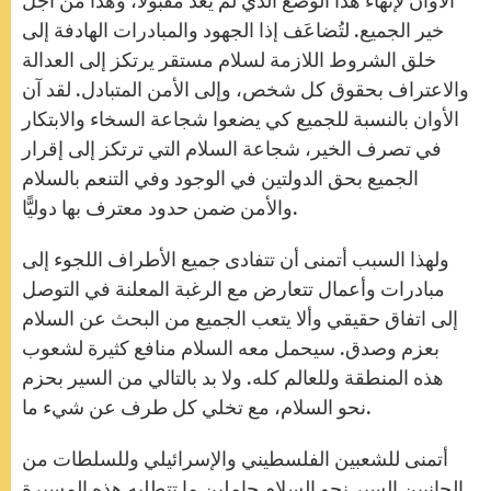
الأوان لإنهاء هذا الوضع الذي لم يعد مقبولا، وهذا من أجل
خير الجميع. لتُضاعَف إذا الجهود والمبادرات الهادفة إلى
خلق الشروط اللازمة لسلام مستقر يرتكز إلى العدالة
والاعتراف بحقوق كل شخص، وإلى الأمن المتبادل. لقد آن
الأوان بالنسبة للجميع كي يضعوا شجاعة السخاء والابتكار
في تصرف الخير، شجاعة السلام التي ترتكز إلى إقرار
الجميع بحق الدولتين في الوجود وفي التنعم بالسلام
والأمن ضمن حدود معترف بها دوليًّا.
ولهذا السبب أتمنى أن تتفادى جميع الأطراف اللجوء إلى
مبادرات وأعمال تتعارض مع الرغبة المعلنة في التوصل
إلى اتفاق حقيقي وألا يتعب الجميع من البحث عن السلام
بعزم وصدق. سيحمل معه السلام منافع كثيرة لشعوب
هذه المنطقة وللعالم كله. ولا بد بالتالي من السير بحزم
نحو السلام، مع تخلي كل طرف عن شيء ما.
أتمنى للشعبين الفلسطيني والإسرائيلي وللسلطات من
الجانبين السير نحو السلام حاملين ما تتطلبه هذه المسيرة