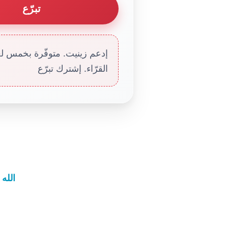
تبرّع
إدعم زينيت. متوفّرة بخمس لغا
القرّاء. إشترك تبرّع
الله