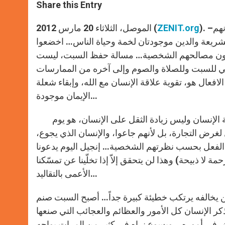
t
s
e
t
r
Share this Entry
s
e
b
t
e
A
n
o
e
p
g
o
r
). –يبحث الفريسيون دائمًا عن حجة معينة لاتهام يسوع… إلى درجة انهم
ZENIT.org
الموصل، الثلاثاء 20 مارس 2012 (
p
e
k
شريعة والدين موجودتان لخمة وحياة الناس… اخضعوا
r
 يحققون مصالحهم الشخصية… مسالة حفظ السبت، ليست
يقي للسبت وللصلاة والصوم وإلى آخره من الممارسات
افعال هو، تقوية علاقة الإنسان مع الله، وإبقاء شعلة
الإيمان موجودة…
كان السبت كذكرى لانتهاء الله من الخلق، هو يوم راحة الله وراحة الإنسان وليس زيادة الثقل على الإنسان، هو يوم
 لغرض التجارة، بل لأنهم جاعوا، والإنسان الذي يجوع،
الفعل بحسب نظرتهم الشخصية… إنجيل اليوم يدعونا
ا ذبيحة) وهذا لن يتحقق إلاّ إذا تخلّينا عن تمسّكنا
الأعمى بالتقاليد…
ن يخالفه يرتكب خطيئة كبيرة جداً… أصبح السبت صنم
تذكر الإنسان كل الأمور والعظائم والعجائب التي صنعها
اقش في أموره… ويسوع نراه في كثير من المرات يواجه