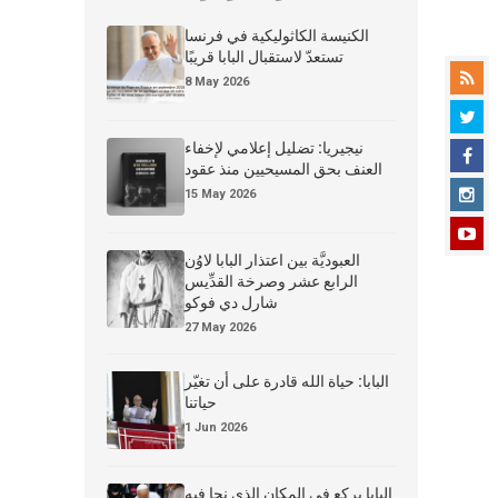
الكنيسة الكاثوليكية في فرنسا
تستعدّ لاستقبال البابا قريبًا
8 May 2026
نيجيريا: تضليل إعلامي لإخفاء
العنف بحق المسيحيين منذ عقود
15 May 2026
العبوديَّة بين اعتذار البابا لاوُن
الرابع عشر وصرخة القدِّيس
شارل دي فوكو
27 May 2026
البابا: حياة الله قادرة على أن تغيّر
حياتنا
1 Jun 2026
البابا يركع في المكان الذي نجا فيه