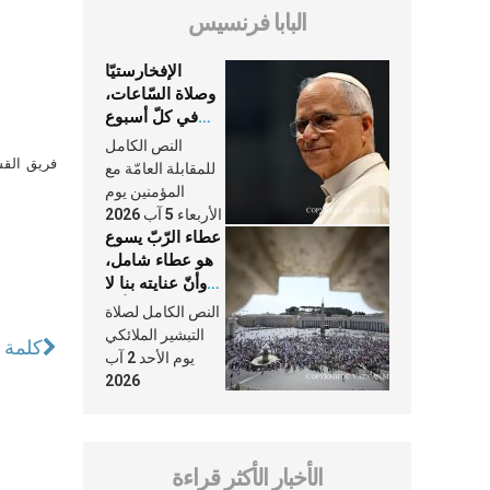
البابا فرنسيس
الإفخارستيّا
وصلاة السّاعات،
في كلّ أسبوع
وكلّ يوم، هما
النص الكامل
النَّفَس في حياة
فريق القس
للمقابلة العامّة مع
الكنيسة
المؤمنين يوم
الأربعاء 5 آب 2026
عطاء الرّبّ يسوع
هو عطاء شامل،
وأنّ عنايته بنا لا
تغيب عنّا أبدًا
النص الكامل لصلاة
التبشير الملائكي
كلمة ال
يوم الأحد 2 آب
2026
الأخبار الأكثر قراءة