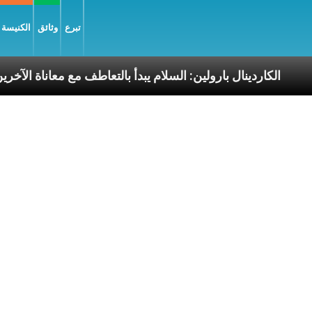
تبرع
وثائق
الكنيسة و
لرسوليّة
الكاردينال بارولين: السلام يبدأ بالتعاطف مع مع