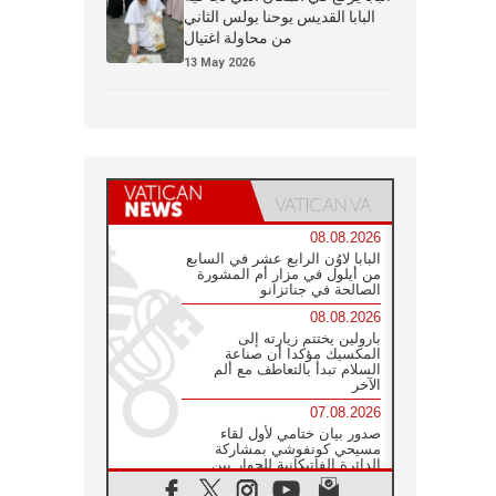
البابا القديس يوحنا بولس الثاني
من محاولة اغتيال
13 May 2026
08.08.2026
البابا لاوُن الرابع عشر في السابع
من أيلول في مزار أم المشورة
الصالحة في جناتزانو
08.08.2026
بارولين يختتم زيارته إلى
المكسيك مؤكدا أن صناعة
السلام تبدأ بالتعاطف مع ألم
الآخر
07.08.2026
صدور بيان ختامي لأول لقاء
مسيحي كونفوشي بمشاركة
الدائرة الفاتيكانية للحوار بين
الأديان