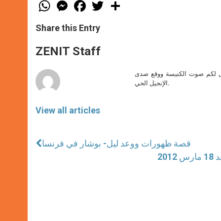
W
M
F
T
S
h
e
a
w
h
a
s
c
i
a
t
s
e
t
r
Share this Entry
s
e
b
t
e
A
n
o
e
p
g
o
r
ZENIT Staff
p
e
k
r
صل لكم صوت الكنيسة ووقع صدى
الإنجيل الحي.
View all articles
قصة ظهورات ووعد ليل- بوشار في فرنسا
20