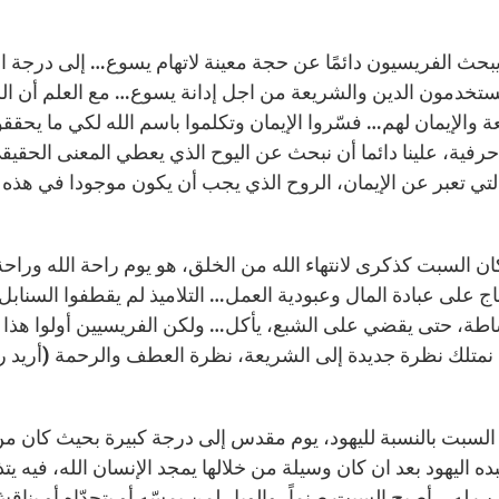
ستخدمون الدين والشريعة من اجل إدانة يسوع… مع العلم أن ال
ة والإيمان لهم… فسّروا الإيمان وتكلموا باسم الله لكي ما
رفية، علينا دائما أن نبحث عن اليوح الذي يعطي المعنى الحق
لتي تعبر عن الإيمان، الروح الذي يجب أن يكون موجودا في هذه ال
ج على عبادة المال وعبودية العمل… التلاميذ لم يقطفوا السنابل
طة، حتى يقضي على الشبع، يأكل… ولكن الفريسيين أولوا هذا 
نمتلك نظرة جديدة إلى الشريعة، نظرة العطف والرحمة (أريد رحمة ل
السبت بالنسبة لليهود، يوم مقدس إلى درجة كبيرة بحيث كان م
ده اليهود بعد ان كان وسيلة من خلالها يمجد الإنسان الله، فيه ي
رب له… أصبح السبت صنماً، والويل لمن يمسّه أو يتحدّاه أو ين