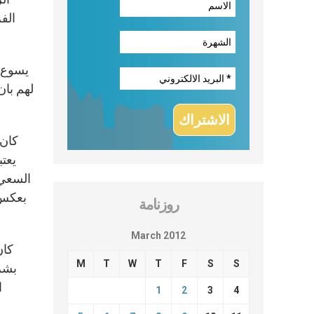
الف
لهم بان
يعت
السعي 
بعكس 
روزنامة
March 2012
كان
M
T
W
T
F
S
S
بشرا
ا
1
2
3
4