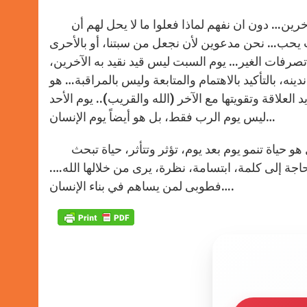
الفريسية لازالت الوم موجودة في كل مرة ندين فيها الناس الآخرين… دون ان نفهم لماذا فعلوا ما لا يحل لهم أن
ب يحب… نحن مدعوين لأن نجعل من سبتنا، أو بالأحرى
صرفات الغير… يوم السبت ليس قيد نقيد به الآخرين،
ه، بالتأكيد بالاهتمام والمتابعة وليس بالمراقبة… هو
جل تجديد العلاقة وتقويتها مع الآخر (الله والقريب).. يوم الأحد
ليس يوم الرب فقط، بل هو أيضاً يوم الإنسان…
علينا أن نتذكر دائماً، الإنسان ليس مجموعة قوانين وشرائع وعادات، بل هو حياة تنمو يوم بعد يوم، تؤثر وتتأثر، حياة تبحث
بحاجة إلى كلمة، ابتسامة، نظرة، يرى من خلالها الله….
فطوبى لمن يساهم في بناء الإنسان….