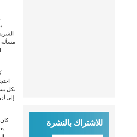
ي
الشريع
مسألة ح
ا
احتجا
بكل بسا
إلى أن 
كان 
للاشتراك بالنشرة
يعب
ال