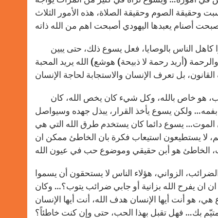
ت وحقيقة الصوم وحقيقة الصلاة، هذه الأمور الثلاث
يسوع يتعامل بشجاعة مع تزمت اليهود، وخاصة الفريسيين الذين أثقلوا كاهل الناس بالوصايا، فعل يسوع ذلك، حتى يبين
ة والرحمة (أريد رحمة لا ذبيحة) هوشع) الله يريد المحبة
كان يسوع يعرف حجم المخاطرة التي يقوم بها، فالسبت هو يوم الرب، هو خاص بالله، وكل شيء كان يخص الله، كان
 بفمه… ولكن يسوع يأخذ القرار، يبذل جهده وسيواصل
ى الموت… يسوع دائما كان يستخدم طرق الله التي هي
، لا يستطيعون استيعاب فكرة بان الخاطئ ممكن ان
ضرائب، الزواني، هؤلاء الناس لا يستحقون أن يسموا
ن ان يفرح الله بزانية أو جابي ضرائب يتوب؟… وكان
 هي، هو أنت أيها الإنسان هدف الله، أنت أيها الإنسان