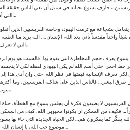
ريسيين… جازف يسوع بحياته في سبيل أن يعي الناس حقيقة السب
التي أصبحت أصنام يعبدها اليهودي أصبحت اهم من الله ذاته…
 شيئاً واحداً مقدساً يأتي بعد الله، الإنسان…. الله يريد منا الطيب
التي لا تعرف القانون، بل تعرف الإنسان والاستجابة لحاجة الإنسان…
بر خط احمر، حتى أسم الله لم يكن اليهودي لفظه لكي لا ينجسه
لكي تعرف الإنسانية قيمتها في نظر الله، حتى وإن أدى هذا إل
طرق البشر… فالناس الذين على شاكلة الفريسيين، وما أكثرهم
يتوب، الخاطئ هو أبن حقيقي وموضوع حب في عيون الله…
 الفريسيون لا يطيقون فكرة أن يجلس يسوع مع الخطأة، جباة ال
ً… فكيف من الممكن ان يكونوا محبوبي الله، كيف من الممكن ا
لله يفكّر كما يفكرون هم… لكن الحياة الجديدة التي جاء بها يسوع
موضوع حب الله، يا إنسان الله متيّم بك… فهل تقبل بهذا الحب، حتى وإن كنت خاطئاً؟…