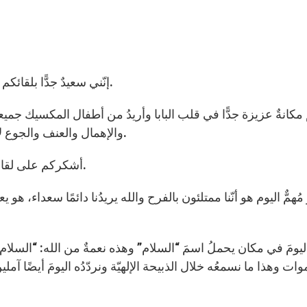
إنّني سعيدٌ جدًّا بلقائكم اليوم وبرؤية وجوهكم المُبهجة التي ملأت الساحة كلّها.
مكانةٌ عزيزة جدًّا في قلب البابا وأريدُ من أطفال المكسيك جميع
والإهمال والعنف والجوع لأشهر عديدةٍ بسبب الجفاف الذي اجتاحَ بعضَ المناطق.
أشكركم على لقاء الإيمان هذا وحضوركم الحيّ واستقبالكم لي بالترانيم.
ُهمٌّ اليوم هو أنّنا ممتلئون بالفرح والله يريدُنا دائمًا سعداء، هو يعرف
موات وهذا ما نسمعُه خلال الذبيحة الإلهيّة ونردّدُه اليومَ أيضًا آ