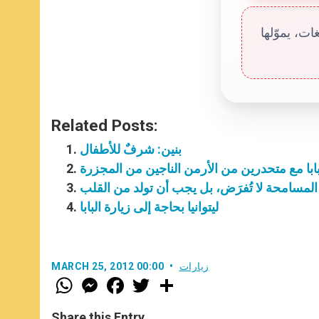
ت، يموّلها
Related Posts:
بنين: شرفٌ للأطفال
ابا مع متحدرين من الأرمن الناجين من المجزرة
المسامحة لا تُفرَض، بل يجب أن تولد من القلب
ليتوانيا بحاجة إلى زيارة البابا
زيارات
MARCH 25, 2012 00:00
W
M
F
T
S
h
e
a
w
h
a
s
c
i
a
t
s
e
t
r
Share this Entry