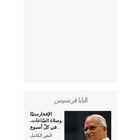
البابا فرنسيس
الإفخارستيّا
وصلاة السّاعات،
في كلّ أسبوع
وكلّ يوم، هما
النص الكامل