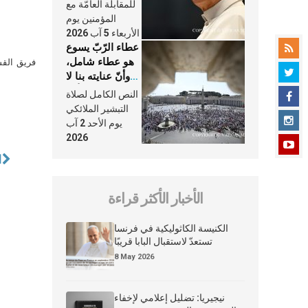
النَّفَس في حياة
للمقابلة العامّة مع
الكنيسة
المؤمنين يوم
الأربعاء 5 آب 2026
عطاء الرّبّ يسوع
هو عطاء شامل،
فريق القس
وأنّ عنايته بنا لا
تغيب عنّا أبدًا
النص الكامل لصلاة
التبشير الملائكي
يوم الأحد 2 آب
2026
ا
الأخبار الأكثر قراءة
الكنيسة الكاثوليكية في فرنسا
تستعدّ لاستقبال البابا قريبًا
8 May 2026
نيجيريا: تضليل إعلامي لإخفاء