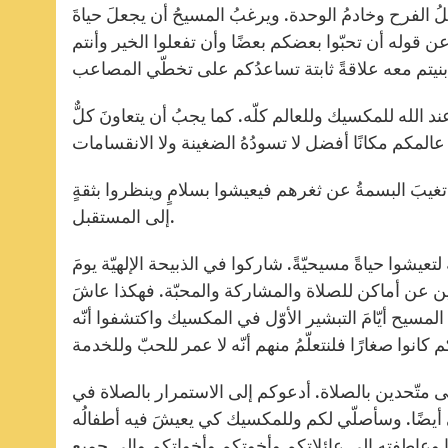
املُ الفرح وخادمُ الوحدة. ويرغبُ المسيحُ أن يجعلَ حياةَ
عن قوله أن تحبّوا بعضكم بعضًا وأن تفعلوا الخير وأنتم
 الله للمكسيك وللعالم كلّه. كما يجبُ أن يتعاونَ كلٌّ
 تغيبَ البسمةُ عن ثغرهم فيعيشوا بسلامٍ وينظروا بثقةٍ
إلى المستقبل.
عيشوا حياةً مسيحيّةً. شاركوا في الذبيحة الإلهيّة يومَ
ين عن أماكن للصلاة والمشاركة والمحبّة. فهكذا عاشَ
مسيح أيّامَ التبشير الأوّل في المكسيك واكتشفوا أنّه
قى متّحدين بالصلاة. أدعوكم إلى الاستمرار بالصلاة في
لي أيضًا. وسأصلّي لكم وللمكسيك كي يعيشَ فيه أطفالُه
با وعاطفته إلى عائلاتكم وأخوتكم وأخواتكم وإلى جميع