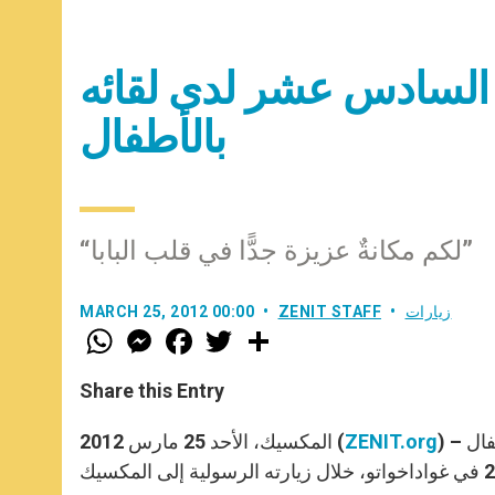
 السادس عشر لدى لقائه
بالأطفال
“لكم مكانةٌ عزيزة جدًّا في قلب البابا”
زيارات
ZENIT STAFF
MARCH 25, 2012 00:00
W
M
F
T
S
h
e
a
w
h
a
s
c
i
a
t
s
e
t
r
Share this Entry
s
e
b
t
e
A
n
o
e
p
g
o
r
) – ننشر في ما يلي خطاب البابا بندكتس السادس عشر لدى لقائه بالأطفال
ZENIT.org
المكسيك، الأحد 25 مارس 2012 (
p
e
k
r