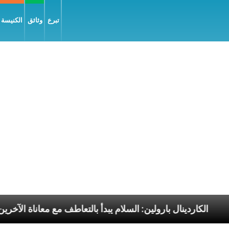
تبرع
وثائق
الكنيسة و
وليّة
الكاردينال بارولين: السلام يبدأ بالتعاطف مع معان