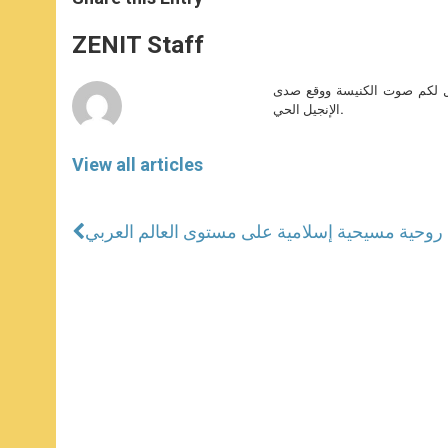
s
e
b
t
e
A
n
o
e
p
g
o
r
ZENIT Staff
p
e
k
r
صل لكم صوت الكنيسة ووقع صدى
الإنجيل الحي.
View all articles
ة روحية مسيحية إسلامية على مستوى العالم العربي