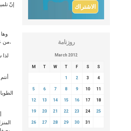
إنّ تلمي
وها 
روزنامة
من عائلاتكم وكنيستكم ومدارسكم والمسؤولين في مجتمعكم لجعلِ عالمكم مكانًا أفضل لا تسودُهُ الضغينة ولا الانقسامات.
لذا س
March 2012
M
T
W
T
F
S
S
أنتم 
1
2
3
4
5
6
7
8
9
10
11
الطوباو
12
13
14
15
16
17
18
19
20
21
22
23
24
25
أ
المنزل
26
27
28
29
30
31
بصفاء