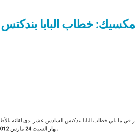
مكسيك: خطاب البابا بندكتس
نهار السبت 24 مارس 2012 في غواداخواتو، خلال زيارته الرسولية إلى المكسيك.