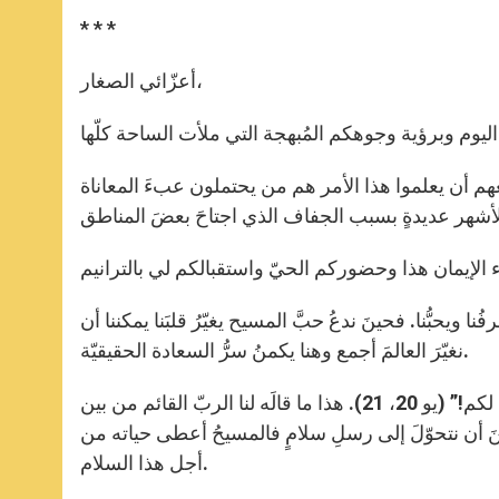
* * *
أعزّائي الصغار،
هم أن يعلموا هذا الأمر هم من يحتملون عبءَ المعاناة
ُنا ويحبُّنا. فحينَ ندعُ حبَّ المسيح يغيّرُ قلبَنا يمكننا أن
نغيّرَ العالمَ أجمع وهنا يكمنُ سرُّ السعادة الحقيقيّة.
نجتمعُ اليومَ في مكان يحملُ اسمَ “السلام” وهذه نعمةٌ من الله: “السلام لكم!” (يو 20، 21). هذا ما قالَه لنا الربّ القائم من بين
ملينَ أن نتحوّلَ إلى رسلِ سلامٍ فالمسيحُ أعطى حياته من
أجل هذا السلام.