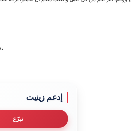
نق
إدعم زينيت
تبرّع