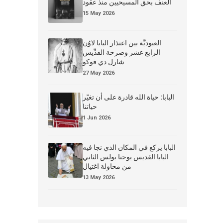
العنف بحق المسيحيين منذ عقود
15 May 2026
العبوديَّة بين اعتذار البابا لاوُن
الرابع عشر وصرخة القدِّيس
شارل دي فوكو
27 May 2026
البابا: حياة الله قادرة على أن تغيّر
حياتنا
1 Jun 2026
البابا يركع في المكان الذي نجا فيه
البابا القديس يوحنا بولس الثاني
من محاولة اغتيال
13 May 2026