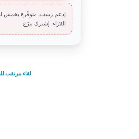
إدعم زينيت. متوفّرة بخمس لغا
القرّاء. إشترك تبرّع
لقاء مرتقب للب