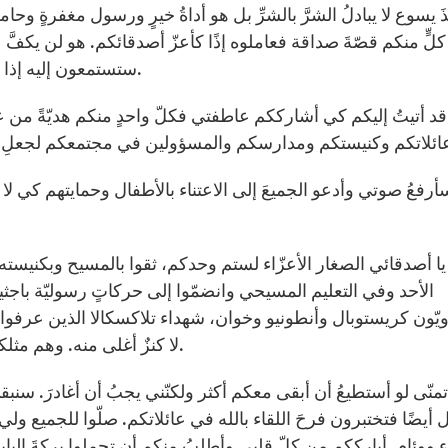
ذَ يسوع لا يبادلُ الشرَّ بالشرِّ بل هو أداةُ خيرٍ ورسول مغفرةٍ وح
كلٍّ منكم قصّةَ صداقة فعاملوه إذًا كأعزّ أصدقائكم. هو لن يكفَّ 
ستستمعون إليه إذا بنيتم معه علاقةً ثابتة تساعدُكم على تخطّي المصاعب.
قد أتيتُ إليكم كي أشارككم عاطفتي فكلّ واحدٍ منكم هديّةً من عند
أرفعُ صوتي وأدعو الجميعَ إلى الاعتناء بالأطفال وحمايتهم كي لا
يا أصدقائي الصغار الأعزّاء لستم وحدكم، ثقوا بالمسيح وبكنيسته لت
الأحد وفي التعليم المسيحي وانضمّوا إلى حركاتٍ رسوليّة باجث
يّون كريستوبال وأنطونيو وخوان، شهداء تلاكسكالا الذين عرفوا ال
لا كنزٌ أغلى منه. وهم مثلكم كانوا صغارًا فلنتعلّمُ منهم أنّه لا عمر للحبّ وللخدمة.
تمنّى لو أستطيعُ أن أبقى معكم أكثر ولكنّني يجبُ أن أغادرَ. سنب
 أيضًا فتختبرون فرحَ اللقاء بالله في عائلاتكم. صلّوا للجميع و
ٍ ووئام. أبارككم من كلّ قلبي وأطلبُ منكم أن تحملوا بركةَ البا