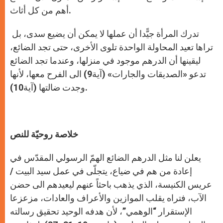
أهم من كل أثاث.
تدرك المرأة جيًّدا أن عملها لا يمكن أن يضيع سدى، بل
تراها تعيد المحاولة الواحدة تلوى الأخرى، حتى تجد الضائع،
ليقينها أن الدرهم موجود في منزلها، وعندما تجد الضائع
تدعو «الصديقات والجارات» (آية9) الى الفرح معها، لأنها
وجدت ضالتها (آية10).
خلاصة روحيّة للنص
يعلن لنا مثل الدرهم الضائع الهمّ الرسولي المقدّس في
إعادة من هم في ضياع، يتجلّى في عمل سيد البيت /
عريس الكنيسة، الذي يذهب باحثاً عنهم ليعيدهم الى حضن
الآب، فتراه يقلب الموازين والأعراف والعادات، مزعزعا
الإستقرار “الوهمي”، لأن هدفه الوحيد تحقيق رسالته