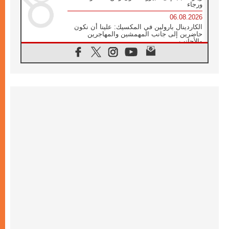
ورجاء
06.08.2026
الكاردينال بارولين في المكسيك: علينا أن نكون
حاضرين إلى جانب المهمشين والمهاجرين
والأجانب
06.08.2026
البابا لاوُن الرابع عشر للشباب في أسيزي:
"أوروبا والعالم يبحثان اليوم عن قديسين جُدد
فيكم"
06.08.2026
البابا في أسيزي يتحدث إلى الشباب المشاركين
في لقاء الشباب الفرنسيسكاني
06.08.2026
البابا لاوُن الرابع عشر يبرق معزيا بوفاة
الكاردينال جوليو دوارتي لانغا
05.08.2026
في مقابلته العامة مع المؤمنين البابا لاوُن الرابع
عشر يواصل الحديث عن الدستور في الليتورجيا
المقدسة مسلطا الضوء على صلاة الكنيسة
05.08.2026
البابا لاوُن الرابع عشر يزور في تشرين الثاني
٢٠٢٦ أوروغواي والأرجنتين وبيرو
05.08.2026
خمسون عاما على استشهاد الأسقف الأرجنتيني