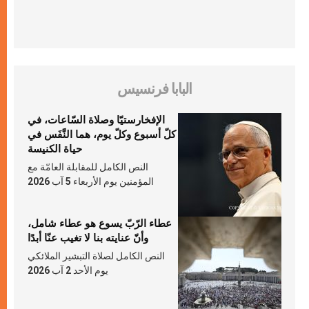
البابا فرنسيس
الإفخارستيّا وصلاة السّاعات، في
كلّ أسبوع وكلّ يوم، هما النَّفَس في
حياة الكنيسة
النص الكامل للمقابلة العامّة مع
المؤمنين يوم الأربعاء 5 آب 2026
عطاء الرّبّ يسوع هو عطاء شامل،
وأنّ عنايته بنا لا تغيب عنّا أبدًا
النص الكامل لصلاة التبشير الملائكي
يوم الأحد 2 آب 2026