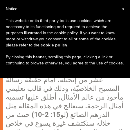
AR
Notice
x
This website or its third party tools use cookies, which are
necessary to its functioning and required to achieve the
purposes illustrated in the cookie policy. If you want to know
الله يبحث عنا، مثل الدرهم الضايع
more or withdraw your consent to all or some of the cookies,
please refer to the
cookie policy
.
(لو15: 8- 10)
By closing this banner, scrolling this page, clicking a link or
continuing to browse otherwise, you agree to the use of cookies.
يضعنا القديس لوقا في الفصل الخامس
عشر من إنجيله، أمام حقيقة رسالة
المسيح الخلاصيّة، وذلك في قالب تعليمي
مأخوذ من عالم الأمثال، أطلق عليها تسمية
أمثال الرحمة. سنعالج في هذه المقالة مثل
الدرهم الضائع (لو15: 2-10) حيث من
خلاله سنكتشف غيرة يسوع في خلاص