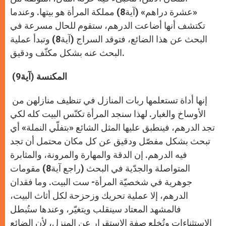
«عشرة دراهم» (آية8) مملكة المرأة هو بيتها. وعندما
تكتشف أنها أضاعت الدرهم، ستقوم للحال مسرعة في
البحث عن هذا الضائع، فتوقد السراج (آية8) وتبدأ عملية
البحث عنه بشكل مكثّف ودقيق.
المكنسة (آية9)
إنها أداة تستعلمها ربات المنازل في تنظيف منازلهن من
الأوساخ والغبار. لهذا سنجد المرأة تكنّس البيت كله لكي
تجد الدرهم، فينطبق عليها المثل الشائع «بتفلّي النملة» أي
تبحث بشكل مفصّل ودقيق عن كل مكان محتمل أن تجد
فيه الدرهم. إن الدقة والمهارة والمرونة، والمثابرة
المتواصلة والجدّية في البحث (راجع آية8) مقومات
جوهرية في شخصيّة المرأة- ست البيت. وما فقدان
الدرهم، إلا عملية تحريك وزحزحة لكل أثاث البيت،
فالمشهد المعتاد سينقلب ويتغيّر، وعندها ستُبطل
الإستثناءات وتُخلع صفة الإستقرار عن المنزل، لأن الضائع