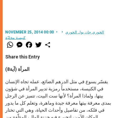
الخوري جان بول الخوري
NOVEMBER 25, 2014 00:00
كنيسة محليّة
W
M
F
T
S
h
e
a
w
h
a
s
c
i
a
t
s
e
t
r
Share this Entry
s
e
b
t
e
A
n
o
e
p
g
o
r
المرأة (آية8)
p
e
k
r
يفسّر يسوع في مثل الدرهم الضائع، عمله تجاه الإنسان
في الكنيسة، مستخدماً رمزية تدبير المرأة في شؤون
بيتها، ولماذا المرأة؟ لأنها ست البيت، تتميز عن الرجل
بمدى معرفة بيتها معرفة جيدة وماهرة، وتعلم كل ما يدور
في فلكه، من تفاصيل وأحداث الحياة، وهي التي تختار
المكان الآمن، لتخبىء فيه خزنة المال، المؤلّفة من