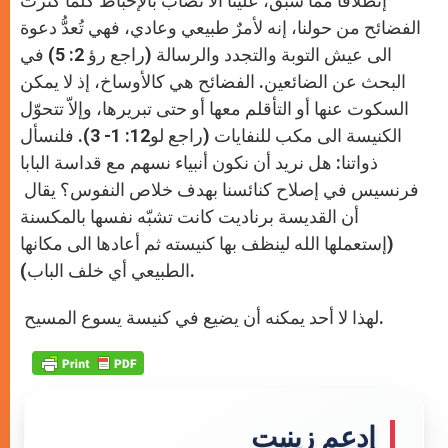
إنطلاقاً مما سبق، علينا ألا نصاب بالإحباط كلما كثرت
الفضائح من حولنا، إنه لأمرٌ طبيعي وعادي، فهي تُعدُّ دعوة
الى عيش التوبة والتجدد والرسالة (راجع رؤ 2: 5) في
البحث عن الضائعين. الفضائح هي كالأوساخ، إذ لا يمكن
السكوت عنها أو التأقلم معها أو حتى تبريرها، وإلاّ تتحوّل
الكنيسة الى مكب للنفايات (راجع لو12: 1- 3). فلنسأل
ذواتنا: هل نريد أن نكون أنبياء نسهم مع قداسة البابا
فرنسيس في إصلاح كنائسنا بهدف خلاص النفوس؟ يقال
أن القديسة برناديت كانت تشبّه نفسها بالمكسنة
(إستعملها الله لينظف بها كنيسته ثم أعادها الى مكانها
الطبيعي أي خلف الباب).
لهذا لا أحد يمكنه أن يضيع في كنيسة يسوع المسيح.
إدعم زينيت