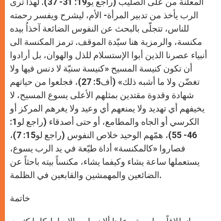
المعلنة من على الصليب (راجع يو19: 31- 37). لهذا ترى
الرب يأخذ من تدبير المرأة- الأم، ليشرح ويفسر رحمته
للناس، تتجلّى بالبحث عن النفوس الضائعة آخذاُ بيده
مكنسة، والرمزية هنا سيّدة الموقف. ترمز المكنسة الى
أنبياء عصرنا الذين أبوا الإستسلام للذل والهوان، بل أرادوا
أن تكون كنيسة المسيح «كنيسة سنيّة لا دنس فيها ولا
تغضّن ولا ما أشبه ذلك» (أف5: 27)، فجلعوا من حياتهم
شهادة وقدوة مقتدين بمثلهم الأعلى يسوع المسيح، لا
يخيفهم أي تهديد ولا يمنعهم أي وعيد ولا يغرهم المركز أو
الكرسي أو الجاه والمطامع، أو حتى أصدقاء (راجع لو1:
46- 55)، همّهم الوحيد خلاص النفوس (راجع لو15: 7)،
فصاروا «كالمكنسة» أداة طيّعة في يد الرب يسوع،
يستعملها ساعة يشاء وكيفما يشاء، مكنساً بيته باحثاً عن
الضائعين والمهمشين والقابعين في الظلمة.
خاتمة