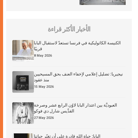
الأخبار الأكثر قراءة
الكنيسة الكاثوليكية في فرنسا تستعدّ لاستقبال البابا
قريبًا
8 May 2026
نيجيريا: تضليل إعلامي لإخفاء العنف بحق المسيحيين
منذ عقود
15 May 2026
العبوديَّة بين اعتذار البابا لاوُن الرابع عشر وصرخة
القدِّيس شارل دي فوكو
27 May 2026
البابا: حياة الله قادرة على أن تغيّر حياتنا