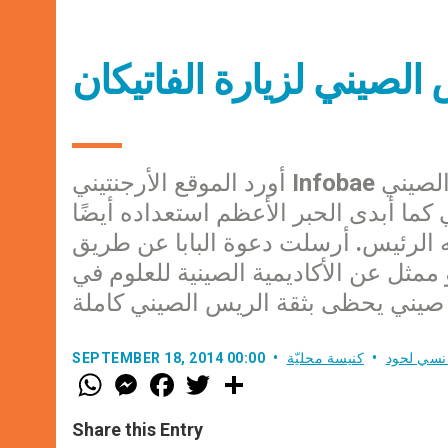
س الصيني لزيارة الفاتيكان
أورد الموقع الأرجنتيني Infobae أن البابا فرنسيس قد أرسل دعوة الى الرئيس الصيني
 كما أبدى الحبر الأعظم استعداده أيضًا
ه الرئيس. أرسلت دعوة البابا عن طريق
ممثل عن الأكاديمية الصينية للعلوم في
نسي لحود
كنيسة محليّة
SEPTEMBER 18, 2014 00:00
W
M
F
T
S
h
e
a
w
h
a
s
c
i
a
t
s
e
t
r
Share this Entry
s
e
b
t
e