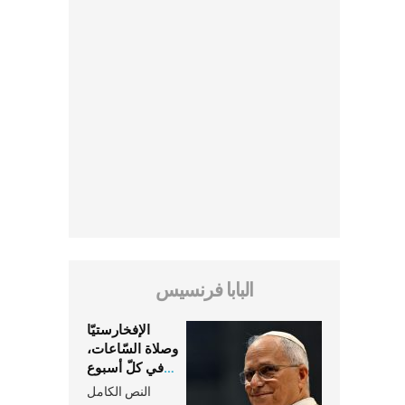
البابا فرنسيس
الإفخارستيّا
وصلاة السّاعات،
في كلّ أسبوع
وكلّ يوم، هما
النص الكامل