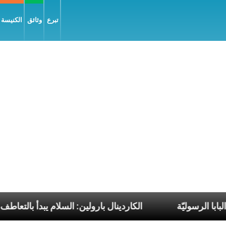
تبرع
وثائق
الكنيسة و
ن رحلات البابا الرسوليّة
الكاردينال بارولين: السلام ي