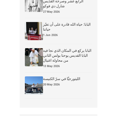
الرابع عشر وصرخة القدِّيس
شارل دي فوكو
27 May 2026
البابا: حياة الله قادرة على أن تغيّر
حياتنا
1 Jun 2026
البابا يركع في المكان الذي نجا فيه
البابا القديس يوحنا بولس الثاني
من محاولة اغتيال
13 May 2026
الليتورجيَّا في سرّ الكنيسة
20 May 2026