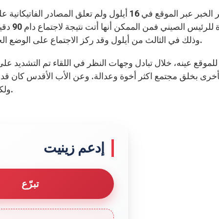
انتشر الخبر عبر الموقع في 16 أيلول ولم تعلق الم
الدعوة ل
وذلك في الثالث من أيلول وقد ركز الاجتماع على الوضع الجيوسياسي والشروط لتحقيق السلام الدائم في العالم.
 للموقع عينه، خلال تبادل وجهات النظر في اللقاء تم التشديد 
أخرى بخلق مجتمع اكثر أخوة وعدالة. وعن الأب الأقدس كان قد ص
ولكن الكاردينال بارولين “هو الجراح” في مثل هذه الأمور.
إدعم زينيت
تبرّع