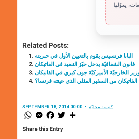
ت، يموّلها
Related Posts:
البابا فرنسيس يقوم بالتعيين الأول في حبريته
قانون الشفافيّة يدخل حيّز التنفيذ في الفاتيكان
زير الخارجيّة الأميركيّة جون كيري في الفاتيكان
لفاتيكان من السفير المثلي الذي عينته فرنسا؟
كنيسة محليّة
SEPTEMBER 18, 2014 00:00
W
M
F
T
S
h
e
a
w
h
a
s
c
i
a
t
s
e
t
r
Share this Entry
s
e
b
t
e
A
n
o
e