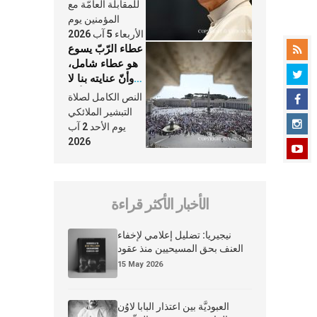
النَّفَس في حياة
للمقابلة العامّة مع
الكنيسة
المؤمنين يوم
الأربعاء 5 آب 2026
عطاء الرّبّ يسوع
هو عطاء شامل،
وأنّ عنايته بنا لا
تغيب عنّا أبدًا
النص الكامل لصلاة
التبشير الملائكي
يوم الأحد 2 آب
2026
الأخبار الأكثر قراءة
نيجيريا: تضليل إعلامي لإخفاء
العنف بحق المسيحيين منذ عقود
15 May 2026
العبوديَّة بين اعتذار البابا لاوُن