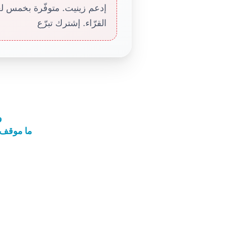
إدعم زينيت. متوفّرة بخمس لغا
القرّاء. إشترك تبرّع
و
ما موقف ا