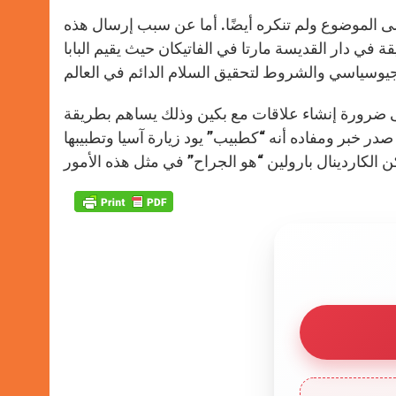
A
n
o
e
p
g
o
r
صادر الفاتيكانية على الموضوع ولم تنكره أيضًا. أما عن سبب إرسال هذه
p
e
k
لرئيس الصيني فمن الممكن أنها أتت نتيجة لاجتماع دام 90 دقيقة في دار القديسة مارتا في الفاتيكان حيث يقيم البابا
r
على ضرورة إنشاء علاقات مع بكين وذلك يساهم بطريقة
در خبر ومفاده أنه “كطبيب” يود زيارة آسيا وتطبيبها