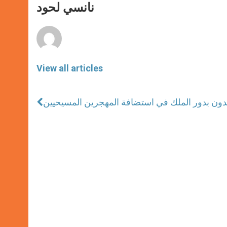
p
g
o
r
نانسي لحود
p
e
k
r
View all articles
يدون بدور الملك في استضافة المهجرين المسيحيين