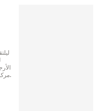
ليلت
ل
الأرج
مركوسور، وقد سلم رومانو الرسالة الى دبلوماسي صيني يحظى بثقة الريس الصيني كاملة.