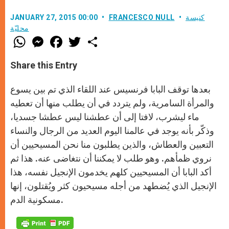
كنيسة
FRANCESCO NULL
JANUARY 27, 2015 00:00
محليّة
W
M
F
T
S
h
e
a
w
h
a
s
c
i
a
t
s
e
t
r
Share this Entry
s
e
b
t
e
A
n
o
e
p
g
o
r
بعدها توقف البابا فرنسيس عند اللقاء الذي تم بين يسوع
p
e
k
r
والمرأة السامرية، ولم يتردد في أن يطلب منها أن تعطيه
ماء ليشرب، لافتا إلى أن عطشنا ليس عطشا جسديا،
وذكّر بأنه يوجد في عالمنا اليوم العديد من الرجال والنساء
التعبين والعطاش، والذين يطلبون منا نحن المسيحيين أن
نروي ظمأهم. وهو طلب لا يمكننا أن نتغاضى عنه. هذا ثم
أكد البابا أن المسيحيين كلهم يخدمون الإنجيل نفسه، هذا
الإنجيل الذي يُضطهد من أجله مسيحيون كثر ويُقتلون، إنها
مسكونية الدم.