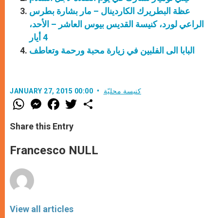
عظة البطريرك الكاردينال – مار بشارة بطرس
الراعي لورد، كنيسة القديس بيوس العاشر – الأحد،
4 أيار
البابا الى الفلبين في زيارة محبة ورحمة وتعاطف
كنيسة محليّة
JANUARY 27, 2015 00:00
W
M
F
T
S
h
e
a
w
h
a
s
c
i
a
t
s
e
t
r
Share this Entry
s
e
b
t
e
A
n
o
e
p
g
o
r
Francesco NULL
p
e
k
r
View all articles