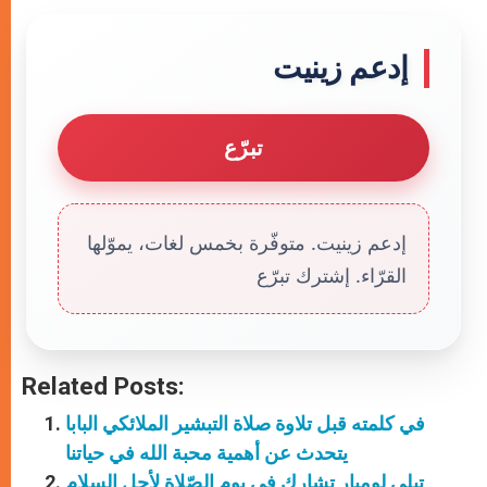
إدعم زينيت
تبرّع
إدعم زينيت. متوفّرة بخمس لغات، يموّلها
القرّاء. إشترك تبرّع
Related Posts:
في كلمته قبل تلاوة صلاة التبشير الملائكي البابا
يتحدث عن أهمية محبة الله في حياتنا
تيلي لوميار تشارك في يوم الصّلاة لأجل السلام