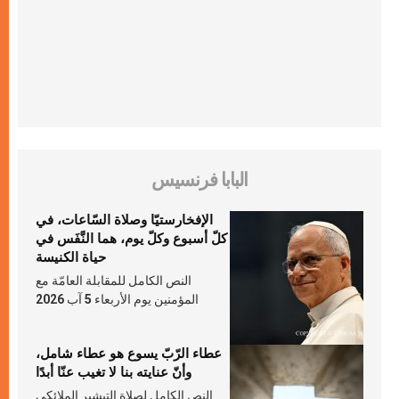
البابا فرنسيس
الإفخارستيّا وصلاة السّاعات، في
كلّ أسبوع وكلّ يوم، هما النَّفَس في
حياة الكنيسة
النص الكامل للمقابلة العامّة مع
المؤمنين يوم الأربعاء 5 آب 2026
عطاء الرّبّ يسوع هو عطاء شامل،
وأنّ عنايته بنا لا تغيب عنّا أبدًا
النص الكامل لصلاة التبشير الملائكي