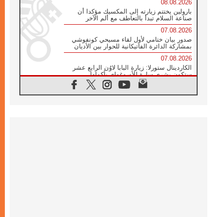
08.08.2026
بارولين يختتم زيارته إلى المكسيك مؤكدا أن
صناعة السلام تبدأ بالتعاطف مع ألم الآخر
07.08.2026
صدور بيان ختامي لأول لقاء مسيحي كونفوشي
بمشاركة الدائرة الفاتيكانية للحوار بين الأديان
07.08.2026
الكاردينال ستورلا: زيارة البابا لاوُن الرابع عشر
ستكون بشرى سارة للأوروغواي بأكملها
07.08.2026
الفاتيكان يعلن برنامج الزيارة الرسولية للبابا لاوُن
الرابع عشر إلى فرنسا
07.08.2026
في الذكرى الـ ٨١ لحادثة هيروشيما الكنيسة في
اليابان تنظم ١٠ أيام للصلاة على نية السلام
07.08.2026
الكنيسة في الأوروغواي: زيارة البابا ستعزز
الإيمان والرجاء
06.08.2026
الاجتماع الشهري للمطارنة الموارنة
06.08.2026
الكاردينال روسي: زيارة البابا لاوُن إلى الأرجنتين
هي تكريم للبابا فرنسيس