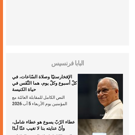
البابا فرنسيس
الإفخارستيّا وصلاة السّاعات، في
كلّ أسبوع وكلّ يوم، هما النَّفَس في
حياة الكنيسة
النص الكامل للمقابلة العامّة مع
المؤمنين يوم الأربعاء 5 آب 2026
عطاء الرّبّ يسوع هو عطاء شامل،
وأنّ عنايته بنا لا تغيب عنّا أبدًا