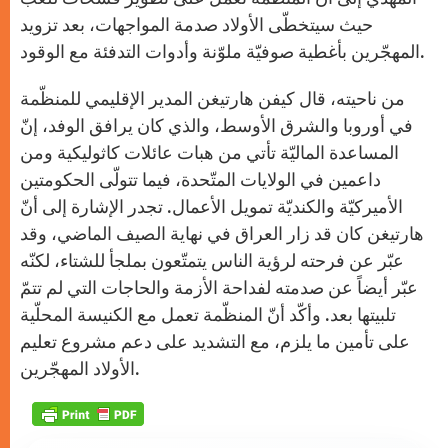
حيث سيتخطّى الأولاد صدمة المواجهات، بعد تزويد
المهجّرين بأغطية صوفيّة ملوّنة وأدوات التدفئة مع الوقود.
من ناحيته، قال كيفن هارتيغن المدير الإقليمي للمنظّمة
في أوروبا والشرق الأوسط، والذي كان يرافق الوفد، إنّ
المساعدة الماليّة تأتي من هبات عائلات كاثوليكية ومن
داعمين في الولايات المتّحدة، فيما تتولّى الحكومتين
الأميركيّة والكنديّة تمويل الأعمال. تجدر الإشارة إلى أنّ
هارتيغن كان قد زار العراق في نهاية الصيف الماضي، وقد
عبّر عن فرحته لرؤية الناس يتمتّعون بملجأ للشتاء، لكنّه
عبّر أيضاً عن صدمته لفداحة الأزمة والحاجات التي لم تتمّ
تلبيتها بعد. وأكّد أنّ المنظّمة تعمل مع الكنيسة المحلّية
على تأمين ما يلزم، مع التشديد على دعم مشروع تعليم
الأولاد المهجّرين.