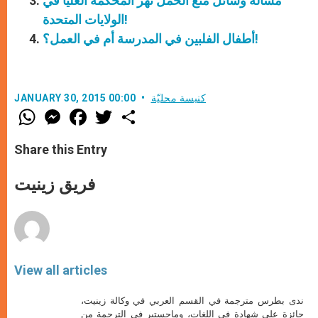
مسألة وسائل منع الحمل تهزّ المحكمة العليا في
الولايات المتحدة!
أطفال الفلبين في المدرسة أم في العمل؟!
كنيسة محليّة
JANUARY 30, 2015 00:00
W
M
F
T
S
h
e
a
w
h
a
s
c
i
a
t
s
e
t
r
Share this Entry
s
e
b
t
e
A
n
o
e
p
g
o
r
فريق زينيت
p
e
k
r
View all articles
ندى بطرس مترجمة في القسم العربي في وكالة زينيت،
حائزة على شهادة في اللغات، وماجستير في الترجمة من