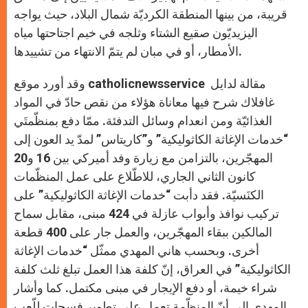
قريبة، من بينها المنطقة الكرديّة شمال البلاد، حيث يواجه
اليزيديّون صقيع الشتاء وثلجه في خيم اجتاحتها مياه
الأمطار، أو في مبان لم يتمّ الانتهاء من تشييدها.
وقد أورد موقع catholicnewsservice مقالة لدايل
غافلاك شرح فيها معاناة هؤلاء من نقص حادّ في المواد
الغذائيّة ومن انعدام وسائل التدفئة. ممّا دفع بمنظّمتَي
“خدمات الإغاثة الكاثوليكية” و”كاريتاس” لمدّ يد العون إلى
المهجّرين، بالتزامن مع زيارة وفد أميركي بين 16 و20
كانون الثاني الجاري، للاطّلاع على عمل المنظّمات
الكنَسيّة. فقد دأبت “خدمات الإغاثة الكاثوليكية” على
تركيب نوافذ وأبواب عازلة في 424 مبنى، مقابل سماح
المالكين ببقاء المهجّرين، والعمل جار على 400 قطعة
أخرى. وبحسب هاني المهدي ممثّل “خدمات الإغاثة
الكاثوليكية” في العراق، إنّ كلفة هذا العمل تبلغ ثلث كلفة
شراء خيمة، أو دفع الإيجار في مبنى مكتمل. كما وأشار
المهدي إلى أنّ المنظّمة تعمل على تطوير فسحات للّعب