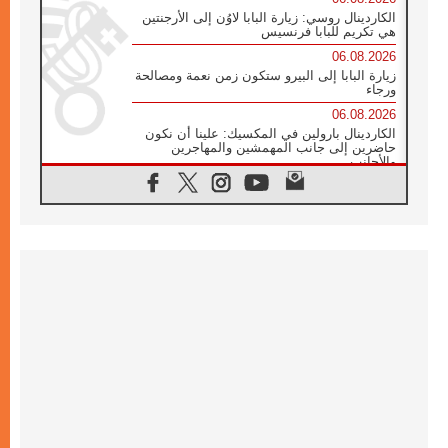
الكاردينال روسي: زيارة البابا لاوُن إلى الأرجنتين
هي تكريم للبابا فرنسيس
06.08.2026
زيارة البابا إلى البيرو ستكون زمن نعمة ومصالحة
ورجاء
06.08.2026
الكاردينال بارولين في المكسيك: علينا أن نكون
حاضرين إلى جانب المهمشين والمهاجرين
والأجانب
06.08.2026
البابا لاوُن الرابع عشر للشباب في أسيزي:
"أوروبا والعالم يبحثان اليوم عن قديسين جُدد
فيكم"
06.08.2026
البابا في أسيزي يتحدث إلى الشباب المشاركين
في لقاء الشباب الفرنسيسكاني
06.08.2026
البابا لاوُن الرابع عشر يبرق معزيا بوفاة
الكاردينال جوليو دوارتي لانغا
05.08.2026
في مقابلته العامة مع المؤمنين البابا لاوُن الرابع
عشر يواصل الحديث عن الدستور في الليتورجيا
المقدسة مسلطا الضوء على صلاة الكنيسة
05.08.2026