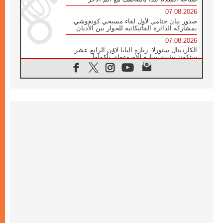
07.08.2026
صدور بيان ختامي لأول لقاء مسيحي كونفوشي
بمشاركة الدائرة الفاتيكانية للحوار بين الأديان
07.08.2026
الكاردينال ستورلا: زيارة البابا لاوُن الرابع عشر
ستكون بشرى سارة للأوروغواي بأكملها
07.08.2026
الفاتيكان يعلن برنامج الزيارة الرسولية للبابا لاوُن
الرابع عشر إلى فرنسا
07.08.2026
في الذكرى الـ ٨١ لحادثة هيروشيما الكنيسة في
اليابان تنظم ١٠ أيام للصلاة على نية السلام
07.08.2026
الكنيسة في الأوروغواي: زيارة البابا ستعزز
الإيمان والرجاء
06.08.2026
الاجتماع الشهري للمطارنة الموارنة
06.08.2026
الكاردينال روسي: زيارة البابا لاوُن إلى الأرجنتين
هي تكريم للبابا فرنسيس
06.08.2026
زيارة البابا إلى البيرو ستكون زمن نعمة ومصالحة