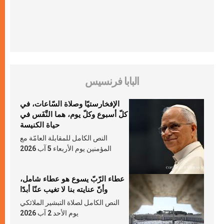
البابا فرنسيس
الإفخارستيّا وصلاة السّاعات، في
كلّ أسبوع وكلّ يوم، هما النَّفَس في
حياة الكنيسة
النص الكامل للمقابلة العامّة مع
المؤمنين يوم الأربعاء 5 آب 2026
عطاء الرّبّ يسوع هو عطاء شامل،
وأنّ عنايته بنا لا تغيب عنّا أبدًا
النص الكامل لصلاة التبشير الملائكي
يوم الأحد 2 آب 2026