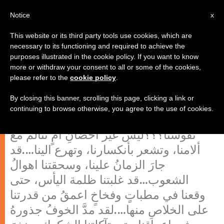
AR
Notice
x
This website or its third party tools use cookies, which are
necessary to its functioning and required to achieve the
purposes illustrated in the cookie policy. If you want to know
يا جميلة القلب والإيمان
more or withdraw your consent to all or some of the cookies,
please refer to the
cookie policy
.
By closing this banner, scrolling this page, clicking a link or
أوجاعنا كثيرة يا أمنا…فلمن نشكوها؟؟..الى
continuing to browse otherwise, you agree to the use of cookies.
من نذهب؟؟ وفي أي احضانٍ نرمي
نفوسنا؟؟؟ليس غير أحضانِ أمٍ تتالم مع
ألامنا، وتشعر بأنكسارنا، وتهرع الينا….قد
جارَ الزمانُ علينا، وسحقتنا اهوالُ
الشعوب…قد غلبتنا ظلمة اليأس، حتى
وقعنا في مطباتٍ وفخاخٍ اعمقُ من قدرتنا
على الخلاصِ منها….لقد مدَّ الخوفُ جذورهُ