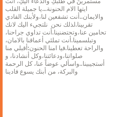
مستمرينَ في طلبكِ والدعاء اليكِ، أنت
ايتها الام الحنونة…يا جميلة القلب
والايمان..أنت تشفعين لنا،ولأبنك الفادي
تقربينا.لذلك نحن نلتجيء اليك لانك
تحامين عنا،وتحتضنينا.أنت تداوي جراحنا،
وتبلسمينا.أنت تملئي أعماقنا بالامان،
والراحة تعطينا.فيا امنا الحنون:أقبلي منا
صلواتنا،ودعائتنا،وكل أنشادنا، و
أستجيبينا..واسألي عوضاً عنا، كل الرحمة
والبركة، من أبنك يسوع فادينا