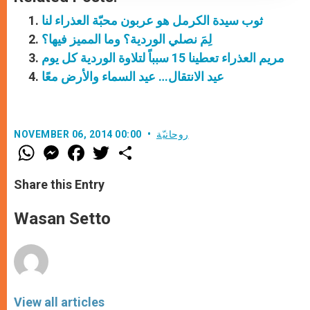
ثوب سيدة الكرمل هو عربون محبّة العذراء لنا
لِمَ نصلي الوردية؟ وما المميز فيها؟
مريم العذراء تعطينا 15 سبباً لتلاوة الوردية كل يوم
عيد الانتقال… عيد السماء والأرض معًا
روحانيّة
NOVEMBER 06, 2014 00:00
W
M
F
T
S
h
e
a
w
h
a
s
c
i
a
t
s
e
t
r
Share this Entry
s
e
b
t
e
A
n
o
e
p
g
o
r
Wasan Setto
p
e
k
r
View all articles