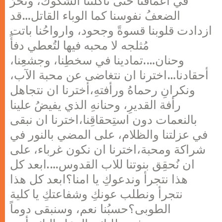
في اعماقنا حتى تآكلتنا الشكوك، ونخرَ
الضعفُ نفوسنا كما الوباء القاتل…قد
ازدادت قلوبنا قسوةً وجحود، وارواحُنا باتت
مُثلجه لا محبه فيها لتُعطي دفأً
وحنان….تمادينا في سخطِنا، وجشعِنا،
أحقادنا…اخترنا ان نتغاضى عن محبة الآب،
ونكرانِ رحماهُ ورأفتهِ،أخترنا ان نتجاهل
رأفة القديرِ، وحنانهِ الذي يفيضُ علينا
بالنعمات دون استِحقاقِنا،اخترنا ان نبقى
في عزلتنا والظلام، على المضي بالنور في
شراكة ومحبة،اخترنا ان نكون غرباء، على
ان نُحقِق بنوتنا للاب القدوس….ابعد كل
هذا نتجرأ وندعوكِ يا امنا؟ابعد كل هذا
نتجرأ ونطلب عونكِ وشفاعتكِ يا كلية
الطوبى؟حسبُنا نعم، وسنبقى دوماً