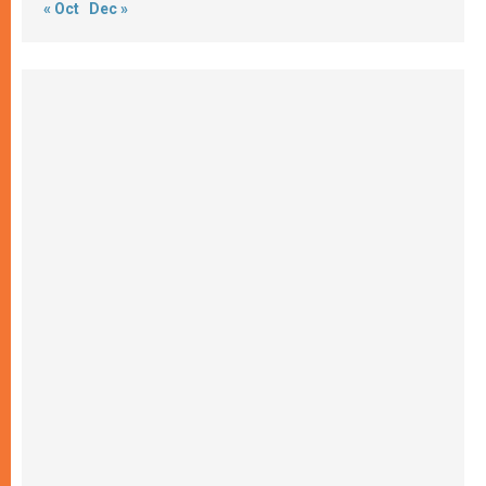
« Oct
Dec »